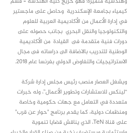
وهندسية متميزة؛ فهو خريج كلية الهندسة – قسم
كيمياء بجامعة الإسكندرية وحاصل على ماجستير
في إدارة الأعمال من الأكاديمية العربية للعلوم
والتكنولوجيا والنقل البحري بجانب حصوله على
دورات فنية متقدمة فى القيادة من الأكاديمية
الوطنية للتدريب بالاضافة الى دراساته فى مجال
الاستراتيجيات والتفاوض الدولي بفرنسا عام 2018.
ويشغل العصار منصب رئيس مجلس إدارة شركة
“لينكس للاستشارات وتطوير الأعمال”، وله خبرات
متعددة في التعامل مع جهات حكومية وخاصة
ومنظمات دولية، كما يقدم برنامج "حوار عن قرب"
على قناة TeN، الذي يناقش قضايا تنموية
واستثمارية ويستضيف نخبة من صناع القرار والخبراء.