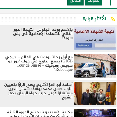
تصويت
النتائج
الأكثر قراءة
بالاسم ورقم الجلوس.. نتيجة الدور
الثاني للشهادة الإعدادية فى بنى
سويف
مع أول رحلة روبوت في العالم .. جيجي
(GIGI) يصنع التاريخ في جولة "تور دو
سويس روبوتيك - Tour de Suisse
Robotique"
أسامة أبو العز الأتربي يصدر قرارًا بتعيين
اللواء حسن محمد يوسف شمس الدين
مستشارًا لأمين حزب حماة الوطن بكفر
الشيخ
مكتبة الإسكندرية تفتتح الدورة الثالثة
والعشرين من مهرجان الصيف الدولي