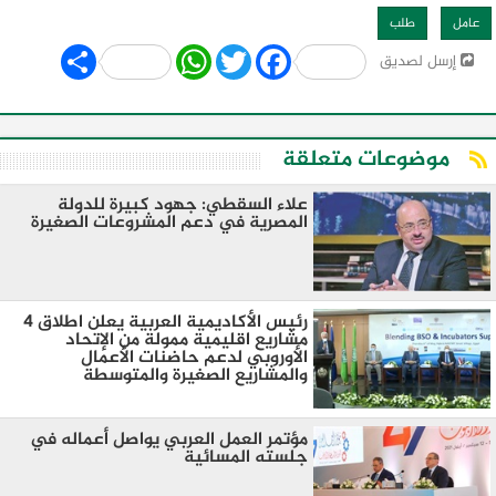
عامل
طلب
Share
WhatsApp
Twitter
Facebook
إرسل لصديق
موضوعات متعلقة
علاء السقطي: جهود كبيرة للدولة
المصرية في دعم المشروعات الصغيرة
رئيس الأكاديمية العربية يعلن اطلاق 4
مشاريع اقليمية ممولة من الإتحاد
الأوروبي لدعم حاضنات الأعمال
والمشاريع الصغيرة والمتوسطة
مؤتمر العمل العربي يواصل أعماله في
جلسته المسائية