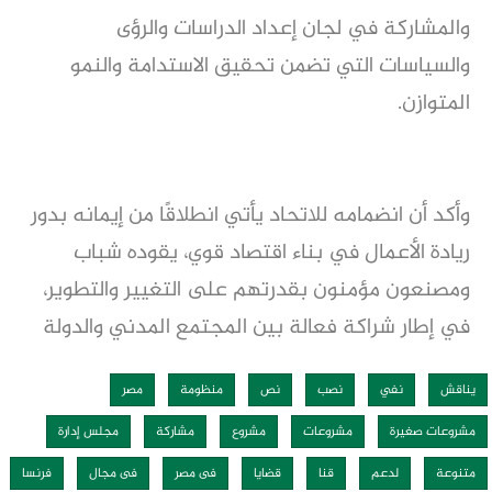
والمشاركة في لجان إعداد الدراسات والرؤى
والسياسات التي تضمن تحقيق الاستدامة والنمو
المتوازن.
وأكد أن انضمامه للاتحاد يأتي انطلاقًا من إيمانه بدور
ريادة الأعمال في بناء اقتصاد قوي، يقوده شباب
ومصنعون مؤمنون بقدرتهم على التغيير والتطوير،
في إطار شراكة فعالة بين المجتمع المدني والدولة
يناقش
نفي
نصب
نص
منظومة
مصر
مشروعات صغيرة
مشروعات
مشروع
مشاركة
مجلس إدارة
متنوعة
لدعم
قنا
قضايا
فى مصر
فى مجال
فرنسا