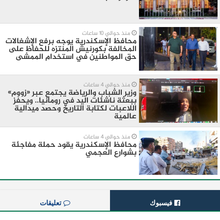
منذ حوالي 10 ساعات
محافظ الإسكندرية يوجه برفع الإشغالات
المخالفة بكورنيش المنتزه للحفاظ على
حق المواطنين في استخدام الممشى
منذ حوالي 4 ساعات
وزير الشباب والرياضة يجتمع عبر «زووم»
ببعثة ناشئات اليد في رومانيا.. ويحفز
اللاعبات لكتابة التاريخ وحصد ميدالية
عالمية
منذ حوالي 4 ساعات
محافظ الإسكندرية يقود حملة مفاجئة
بشوارع العجمي
فيسبوك
تعليقات