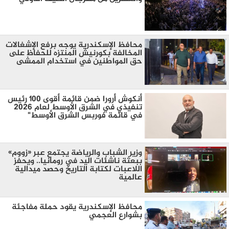
محافظ الإسكندرية يوجه برفع الإشغالات
المخالفة بكورنيش المنتزه للحفاظ على
حق المواطنين في استخدام الممشى
أنكوش أرورا ضمن قائمة أقوى 100 رئيس
تنفيذي في الشرق الأوسط لعام 2026
في قائمة فوربس الشرق الأوسط"
وزير الشباب والرياضة يجتمع عبر «زووم»
ببعثة ناشئات اليد في رومانيا.. ويحفز
اللاعبات لكتابة التاريخ وحصد ميدالية
عالمية
محافظ الإسكندرية يقود حملة مفاجئة
بشوارع العجمي