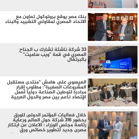
بنك مصر يوقع بروتوكول تعاون مع
الاتحاد المصري لمقاولي التشييد والبناء
33 شركة ناشئة تشارك ب الجناح
المصري في قمة "ويب ساميت"
بالبرتغال
العيسوي على هامش "منتدى مستقبل
المشروعات الصغيرة": مطلوب إقرار
مبادرة لتوطين الصناعة دولياً لعمل
اقتصاد ناعم بين مصر والدول العربية
وأفريقيا
خلال فعاليات المؤتمر الدولى للورق
بحضور 316 شركة حول العالم ورعاية
رئاسة مجلس الوزراء : الاعلان عن ابتكار
مصرى جديد لتطوير خصائص ورق
الكرتون لزيادة استخداماته فى المجال