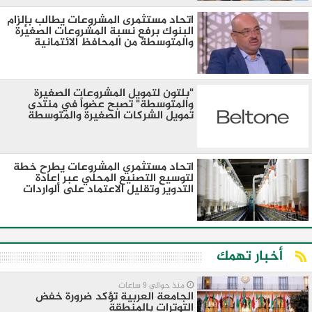
الصناعى والتجاري
اتحاد مستثمرى المشروعات يطالب بإلزام
البنوك برفع نسبة المشروعات الصغيرة
والمتوسطة من المحافظ الائتمانية
"بلتون لتمويل المشروعات الصغيرة
والمتوسطة" تصبح عضواً في منتدى
تمويل الشركات الصغيرة والمتوسطة
اتحاد مستثمري المشروعات يطرح خطة
لتوسيع التصنيع المحلي عبر إعادة
التدوير وتقليل الاعتماد على الواردات
أخبار تهمك
منذ حوالي 9 ساعات
الجامعة العربية تؤكد ضرورة خفض
التوترات بالمنطقة ‏