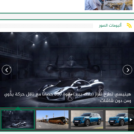
ألبومات الصور
هينيسي تطرح طراز (بلاك بيرد) بقوة 850 حصانًا مع ناقل حركة يدوي
ومن دون شاشات