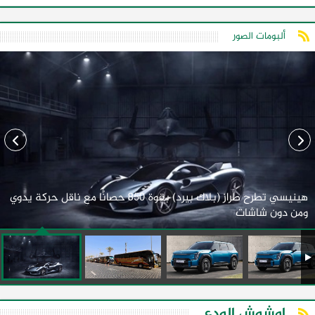
ألبومات الصور
هينيسي تطرح طراز (بلاك بيرد) بقوة 850 حصانًا مع ناقل حركة يدوي
ومن دون شاشات
اوشوش الودع