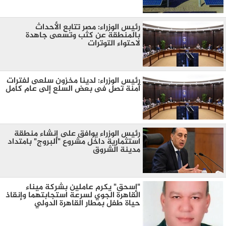
رئيس الوزراء: مصر تتابع الأحداث
بالمنطقة عن كثب وتسعى جاهدة
لاحتواء التوترات
رئيس الوزراء: لدينا مخزون سلعى لفترات
آمنة تصل فى بعض السلع إلى عام كامل
رئيس الوزراء يوافق على إنشاء منطقة
استثمارية داخل مشروع "البروج" بامتداد
مدينة الشروق
"إسحق" يكرم عاملين بشركة ميناء
القاهرة الجوي لسرعة استجابتهما وإنقاذ
حياة طفل بمطار القاهرة الدولي