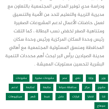
ودراسة مدي توفير المدارس المجتمعية بالتعاون مع
مديرية التربية والتعليم للحد من الأمية والتنسيق
لعمل حاضنات الأعمال لدعم المشروعات الصغيرة
ومتناهية الصغر لخفض نسب البطالة ، كما التقت
رئيس وحدة السكان المركزية ورئيس وحدة سكان
المحافظة ومنسق المسئولية المجتمعية مع أهالي
مدينة الصيادين برأس البر لبحث أهم محددات التنمية
البشرية لتحسين مستويات المعيشة .
وزير
وزارة
نفي
مصر
مشروعات صغيرة
مشروعات
مشروع
مركز
محافظة دمياط
متابعة
لمتابعة
لدعم
قنا
قضايا
قرارات
عامل
ضبط
شهر
سيناريوهات
سوهاج