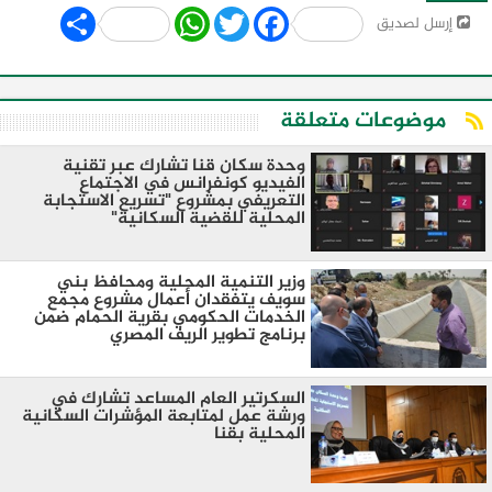
Share
WhatsApp
Twitter
Facebook
إرسل لصديق
موضوعات متعلقة
وحدة سكان قنا تشارك عبر تقنية
الفيديو كونفرانس في الاجتماع
التعريفي بمشروع "تسريع الاستجابة
المحلية للقضية السكانية"
وزير التنمية المحلية ومحافظ بني
سويف يتفقدان أعمال مشروع مجمع
الخدمات الحكومي بقرية الحمام ضمن
برنامج تطوير الريف المصري
السكرتير العام المساعد تشارك في
ورشة عمل لمتابعة المؤشرات السكانية
المحلية بقنا