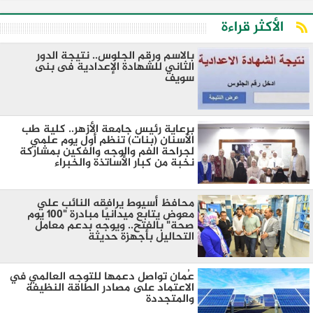
الأكثر قراءة
بالاسم ورقم الجلوس.. نتيجة الدور
الثاني للشهادة الإعدادية فى بنى
سويف
برعاية رئيس جامعة الأزهر.. كلية طب
الأسنان (بنات) تنظم أول يوم علمي
لجراحة الفم والوجه والفكين بمشاركة
نخبة من كبار الأساتذة والخبراء
محافظ أسيوط يرافقه النائب علي
معوض يتابع ميدانيًا مبادرة "100 يوم
صحة" بالفتح.. ويوجه بدعم معامل
التحاليل بأجهزة حديثة
عُمان تواصل دعمها للتوجه العالمي في
الاعتماد على مصادر الطاقة النظيفة
والمتجددة