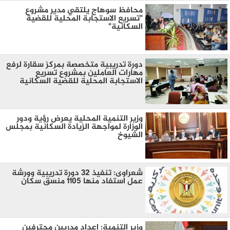
محافظ سوهاج يلتقي مدير مشروع
"تسريع الاستجابة المحلية للقضية
السكانية"
دورة تدريبية متخصصة بمركز سقارة لرفع
مهارات العاملين بمشروع تسريع
الاستجابة المحلية للقضية السكانية
وزير التنمية المحلية يعرض رؤية ودور
الوزارة لمواجهة الزيادة السكانية بمجلس
الشيوخ
شعراوى: تنفيذ 32 دورة تدريبية وورشة
عمل استفاد منها 1105 منسق سكان
وزير التنمية: إعداد مدربين محترفين