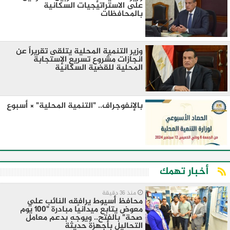
على الاستراتيجيات السكانية
بالمحافظات
وزير التنمية المحلية يتلقى تقريراً عن
انجازات مشروع تسريع الإستجابة
المحلية للقضية السكانية
بالإنفوجراف.. "التنمية المحلية" × أسبوع
أخبار تهمك
منذ 36 دقيقة
محافظ أسيوط يرافقه النائب علي
معوض يتابع ميدانيًا مبادرة "100 يوم
صحة" بالفتح.. ويوجه بدعم معامل
التحاليل بأجهزة حديثة