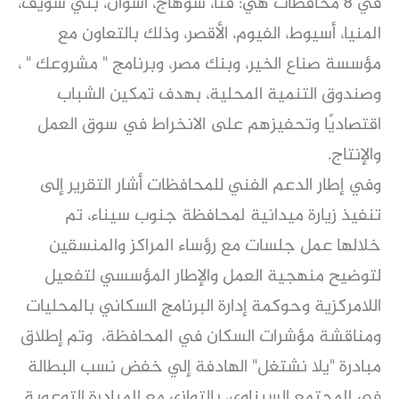
في 8 محافظات هي: قنا، سوهاج، أسوان، بني سويف،
المنيا، أسيوط، الفيوم، الأقصر، وذلك بالتعاون مع
مؤسسة صناع الخير، وبنك مصر، وبرنامج " مشروعك " ،
وصندوق التنمية المحلية، بهدف تمكين الشباب
اقتصاديًا وتحفيزهم على الانخراط في سوق العمل
والإنتاج.
وفي إطار الدعم الفني للمحافظات أشار التقرير إلى
تنفيذ زيارة ميدانية لمحافظة جنوب سيناء، تم
خلالها عمل جلسات مع رؤساء المراكز والمنسقين
لتوضيح منهجية العمل والإطار المؤسسي لتفعيل
اللامركزية وحوكمة إدارة البرنامج السكاني بالمحليات
ومناقشة مؤشرات السكان في المحافظة، وتم إطلاق
مبادرة "يلا نشتغل" الهادفة إلي خفض نسب البطالة
في المجتمع السيناوي، بالتوازي مع المبادرة التوعوية