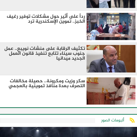
رداً على أثير حول مشكلات توفير رغيف
الخبز.. تموين الإسكندرية ترد
تكثيف الرقابة على منشات نويبع.. عمل
جنوب سيناء تتابع تنفيذ قانون العمل
الجديد ميدانيا
سكر وزيت ومكرونة.. حصيلة مخالفات
التصرف بعدة منافذ تموينية بالعجمي
ألبومات الصور