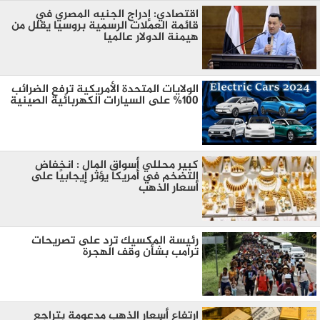
اقتصادي: إدراج الجنيه المصري في
قائمة العملات الرسمية بروسيا يقلل من
هيمنة الدولار عالميا
الولايات المتحدة الأمريكية ترفع الضرائب
100% على السيارات الكهربائية الصينية
كبير محللي أسواق المال : انخفاض
التضخم في أمريكا يؤثر إيجابيًا على
أسعار الذهب
رئيسة المكسيك ترد على تصريحات
ترامب بشأن وقف الهجرة
ارتفاع أسعار الذهب مدعومة بتراجع