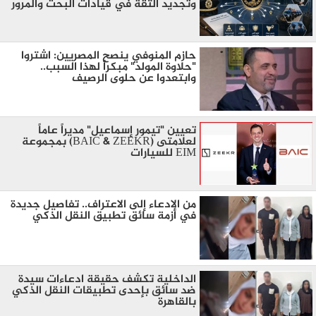
وتجديد الثقة في قيادات البحث والمرور
​حازم المنوفي ينصح المصريين: اشتروا
"حلاوة المولد" مبكراً لهذا السبب..
وابتعدوا عن حلوى الرصيف
تعيين "تيمور إسماعيل" مديراً عاماً
لعلامتى (BAIC & ZEEKR) بمجموعة
EIM للسيارات
من الادعاء إلى الاعتراف.. تفاصيل جديدة
في أزمة سائق تطبيق النقل الذكي
الداخلية تكشف حقيقة ادعاءات سيدة
ضد سائق بإحدى تطبيقات النقل الذكي
بالقاهرة