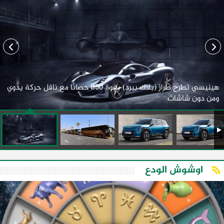
هينيسي تطرح طراز (بلاك بيرد) بقوة 850 حصانًا مع ناقل حركة يدوي
ومن دون شاشات
اوشوش الودع