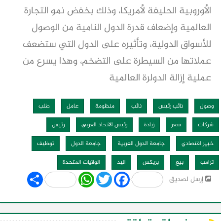
الأوروبية الحليفة لأمريكا، وذلك بخفض نمو التجارة
العالمية وإضعاف قدرة الدول النامية من الوصول
للأسواق الدولية، وتأثيره على الدول التي ستضعف
عملاتها من السيطرة على التضخم، وهذا يسرع من
عملية إزالة الدولرة العالمية
وصول
نائب رئيس
نائب
منظومة
عامل
طلب
شركات
سعر
زيادة
رئيس الاتحاد العربي
رئيس
خبير اقتصادي
جامعة الدول العربية
جامعة الدول
توظيف
ترامب
بيع
بريكس
اليد
الولايات المتحدة
Share
WhatsApp
Twitter
Facebook
إرسل لصديق