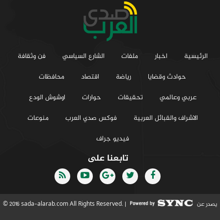
الرئيسية
اخبار
ملفات
الشارع السياسي
فن وثقافة
حوادث وقضايا
رياضة
اقتصاد
محافظات
عربي وعالمي
تحقيقات
حوارات
اوشوش الودع
الاشراف والقبائل العربية
فوكس صدي العرب
منوعات
فيديو جراف
تابعنا على
يصدر عن
© 2016 sada-alarab.com All Rights Reserved. |