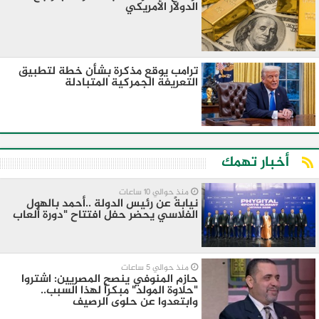
الدولار الأمريكي
ترامب يوقع مذكرة بشأن خطة لتطبيق
التعريفة الجمركية المتبادلة
أخبار تهمك
منذ حوالي 10 ساعات
نيابةً عن رئيس الدولة ..أحمد بالهول
الفلاسي يحضر حفل افتتاح "دورة ألعاب
منذ حوالي 5 ساعات
​حازم المنوفي ينصح المصريين: اشتروا
"حلاوة المولد" مبكراً لهذا السبب..
وابتعدوا عن حلوى الرصيف