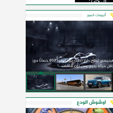
ألبومات الصور
لأول مرة.. مصر
هينيسي تطرح طراز (بلاك بيرد) بقوة 850 حصانًا مع
اقل حركة يدوي ومن دون شاشات
2026)
اوشوش الودع