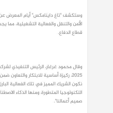
وستكشف "تاغ داينامكس" أيام المعرض عن سل
الأمن والتنقل والفعالية التشغيلية، مما يج
قطاع الدفاع.
كيا EV9 GT للباحثين عن متعة قيادة السيار
وقال محمود غرغار، الرئيس التنفيذي لشرك
العائلية
2025، ركيزة أساسية للابتكار والتعاون ض
نكون الشريك المميز في تلك الفعالية البارزة،
التكنولوجيا المتطورة، ومنها الذكاء الاصط
صميم أعمالنا".