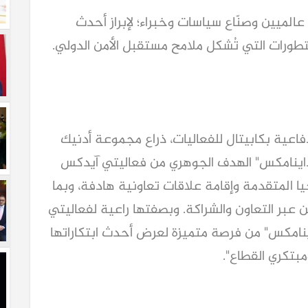
الميين وصنّاع سياسات وخبراء؛ لإبراز أحدث
لتطورات التي تُشكل ملامح مستقبل الأمن الدولي.
عية بكابيتال للفعاليات، ذراع مجموعة أدنيك
غ داينامكس" الهدف الجوهري من فعاليتي آيدكس
يا المتقدمة وإقامة علاقات تعاونية هادفة، وبما
ن عبر التعاون والشراكة. وبصفتها راعية لفعاليتي
ستفيد "تاغ داينامكس" من فرصة متميزة لعرض أحدث ابتكاراتها
مبتكري القطاع".