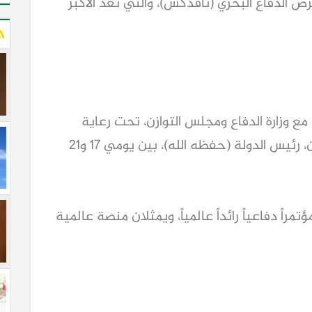
الدفاع البحري (نافدكس)، والتي تُعّد الأكبر
ع وزارة الدفاع ومجلس التوازن، تحت رعاية
صاحب السمو الشيخ محمد بن زايد آل نهيان، رئيس الدولة (حفظه الله)، بين يومي 17 و21
اً دفاعياً رائداً عالمياً، ويمثلان منصة عالمية