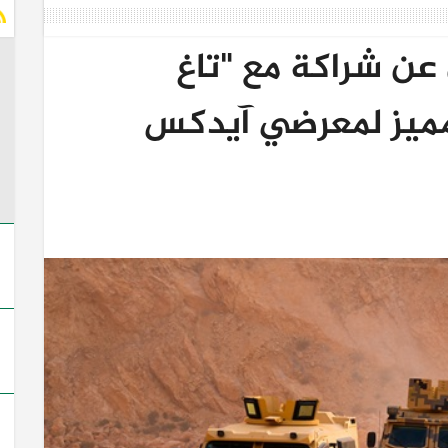
عن شراكة مع "تاغ
ميز لمعرضي آيدكس