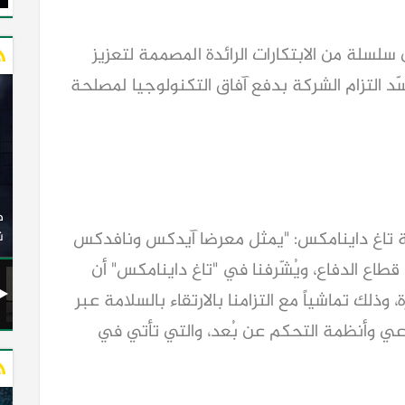
سلة من الابتكارات الرائدة المصممة لتعزيز
سّد التزام الشركة بدفع آفاق التكنولوجيا لمصلحة
وزير النقل يدشن 20 أتوبيسًا جديدًا مكيفًا من إنتاج شركة
ات الكهربائية
النصر للسيارات إلى شركة الاتحاد العربي للنقل البري
ة تاغ داينامكس: "يمثل معرضا آيدكس ونافدكس
(السوبرجيت)
ن
من قطاع الدفاع، ويُشّرفنا في "تاغ داينامكس" أن
 وذلك تماشياً مع التزامنا بالارتقاء بالسلامة عبر
ناعي وأنظمة التحكم عن بُعد، والتي تأتي في