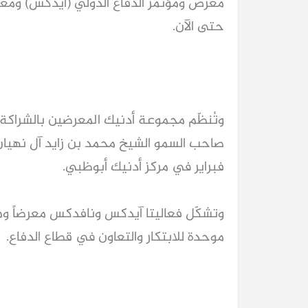
معرض ومؤتمر الدفاع الدولي (آيدكس) ومعرض 
حتى الآن.
وتُنظّم مجموعة أدنيك المعرضين بالشراكة م
فبراير في مركز أدنيك أبوظبي.
وتشكّل فعاليتا آيدكس ونافدكس معرضاً ومؤتمر
موحدة للابتكار والتعاون في قطاع الدفاع.