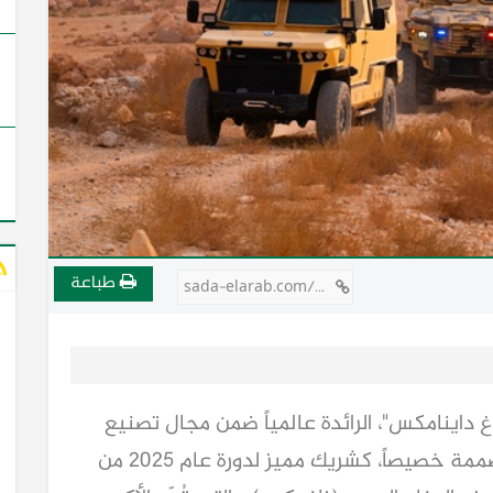
طباعة
sada-elarab.com/754403
داينامكس"، الرائدة عالمياً ضمن مجال تصنيع
حلول المركبات المدرعة وغير المدرعة المصممة خصيصاً، كشريك مميز لدورة عام 2025 من