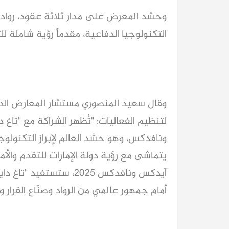
وحشد المعرض على مدار ثلاثة عقود، رواد ع
التكنولوجيا الدفاعية، مقدماً رؤية شاملة ل
وقال سعيد المنصوري مستشار المعارض الدفا
لتنظيم الفعاليات: "تُظهر الشراكة مع "تا
ونافدكس، وهو حشد العالم لإبراز التكنولوج
يتماشى مع رؤية دولة الإمارات للتقدم والأم
آيدكس ونافدكس 2025، ست
أمام جمهور عالمي من الرواد وصنّاع القرار و