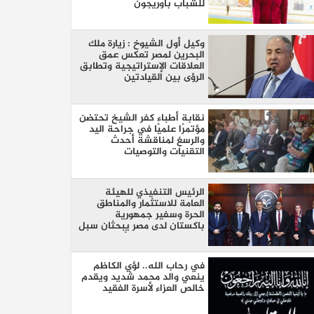
للشباب بأوريجون
وكيل أول الشيوخ : زيارة ملك
البحرين لمصر تعكس عمق
العلاقات الإستراتيجية وتطابق
الرؤى بين القيادتين
نقابة أطباء كفر الشيخ تحتضن
مؤتمرًا علميًا في جراحة اليد
والرسغ لمناقشة أحدث
التقنيات والتوصيات
الرئيس التنفيذي للهيئة
العامة للاستثمار والمناطق
الحرة وسفير جمهورية
باكستان لدى مصر يبحثان سبل
تعزيز التعاون الاستثماري بين
البلدين
في رحاب الله.. لؤي الكاظم
ينعي والد محمد شديد ويقدم
خالص العزاء لأسرة الفقيد