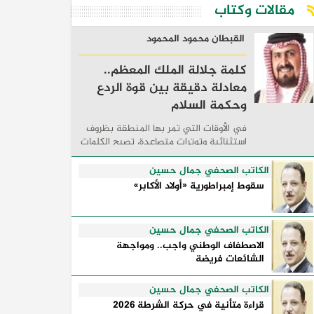
مقالات وكتاب
القبطان محمود المحمود
كلمة جلالة الملك المعظم..
معادلة دقيقة بين قوة الردع
وحكمة السلام
في الأوقات التي تمر بها المنطقة بظروف
استثنائية وتوترات متصاعدة، تصبح الكلمات
السياسية أكثر من مجرد مواقف معلنة؛ فهي
تكشف طريقة تفكير الدول، وكيفية إدارتها
الكاتب الصحفي جمال حسين
للأزمات، والحدود التي تفصل بين القوة ...
سقوط إمبراطورية «أولاد الأكابر»
الكاتب الصحفي جمال حسين
الاصطفاف الوطني واجب.. ومواجهة
الشائعات فريضة
الكاتب الصحفي جمال حسين
قراءة متأنية في حركة الشرطة 2026