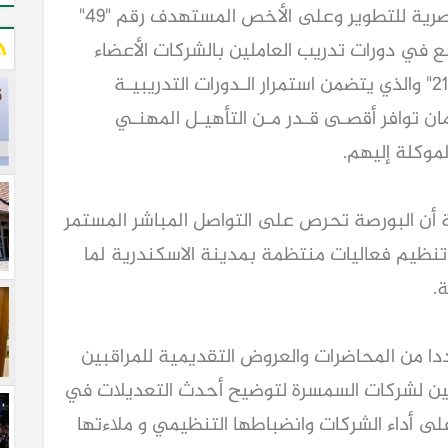
يأتي ذلك في إطار استراتيجية البورصة المصرية للتطوير وعلى الأخص المستهدف رقم "49"
 في دورات تدريب العاملين بالشركات الأعضاء
بالبورصة المصريـة، وأيضا المستهدف رقم "21" والذي يتضمن استمرار الـدورات التدريبيـة
 توافر أقصـى قـدر مـن التأهيـل المهنـي
لموكلة إليهم.
 أن البورصة تحرص على التواصل المباشر المستمر
تنظيم فعاليات منتظمة بمدينة الاسكندرية لما
.
 من المحاضرات والعروض التقديمية للمراقبين
ليين لشركات السمسرة لتوضيح أحدث التعديلات في
لى أداء الشركات وانضباطها التنظيمي و ملاءتها