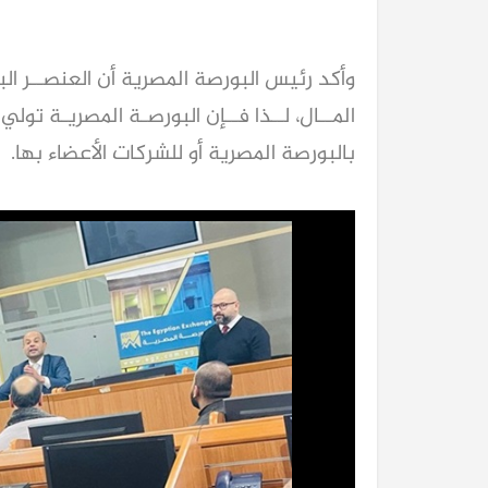
وأكد رئيس البورصة المصرية أن العنصــر ا
المــال، لــذا فــإن البورصـة المصريـة تولي
بالبورصة المصرية أو للشركات الأعضاء بها.
كيا EV9 GT للباحثين عن متعة قيادة السيار
العائلية