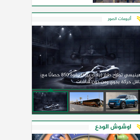
ألبومات الصور
لأول مرة.. مصر
هينيسي تطرح طراز (بلاك بيرد) بقوة 850 حصانًا مع
اقل حركة يدوي ومن دون شاشات
2026)
اوشوش الودع