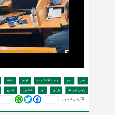
نص
مصر
مدينة الأسكندرية
لمصر
كفاءة
رئيس البورصة
رئيس
دور
تفاصيل
تطوير
Share
WhatsApp
Twitter
Facebook
إرسل لصديق