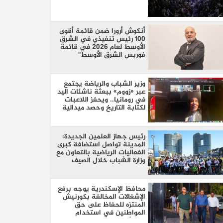
أنكوش أرورا ضمن قائمة أقوى
100 رئيس تنفيذي في الشرق
الأوسط لعام 2026 في قائمة
فوربس الشرق الأوسط"
وزير الشباب والرياضة يجتمع
عبر «زووم» ببعثة ناشئات اليد
في رومانيا.. ويحفز اللاعبات
لكتابة التاريخ وحصد ميدالية
عالمية
رئيس جهاز العلمين الجديدة:
المدينة تواصل استضافة كبرى
الفعاليات الرياضية بالتعاون مع
وزارة الشباب خلال الصيف
محافظ الإسكندرية يوجه برفع
الإشغالات المخالفة بكورنيش
المنتزه للحفاظ على حق
المواطنين في استخدام
الممشى