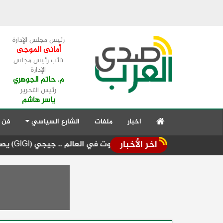
رئيس مجلس الإدارة
أمانى الموجى
نائب رئيس مجلس
الإدارة
م. حاتم الجوهري
رئيس التحرير
ياسر هاشم
اخبار
ملفات
الشارع السياسي
فن 
اخر الأخبار
مع أول رحلة روبوت في العالم .. جيجي (GIGI) يصنع التاريخ في جولة "تور دو سويس روبوتيك - Tour de Suisse Robotique"