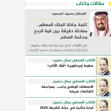
مقالات وكتاب
القبطان محمود المحمود
كلمة جلالة الملك المعظم..
معادلة دقيقة بين قوة الردع
وحكمة السلام
في الأوقات التي تمر بها المنطقة بظروف
استثنائية وتوترات متصاعدة، تصبح الكلمات
السياسية أكثر من مجرد مواقف معلنة؛ فهي
تكشف طريقة تفكير الدول، وكيفية إدارتها
الكاتب الصحفي جمال حسين
للأزمات، والحدود التي تفصل بين القوة ...
سقوط إمبراطورية «أولاد الأكابر»
الكاتب الصحفي جمال حسين
الاصطفاف الوطني واجب.. ومواجهة
الشائعات فريضة
الكاتب الصحفي جمال حسين
قراءة متأنية في حركة الشرطة 2026