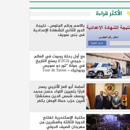
الأكثر قراءة
بالاسم ورقم الجلوس.. نتيجة
الدور الثاني للشهادة الإعدادية
فى بنى سويف
مع أول رحلة روبوت في العالم
.. جيجي (GIGI) يصنع التاريخ
في جولة "تور دو سويس
روبوتيك - Tour de Suisse
Robotique"
أسامة أبو العز الأتربي يصدر
قرارًا بتعيين اللواء حسن محمد
يوسف شمس الدين مستشارًا
لأمين حزب حماة الوطن بكفر
الشيخ
مكتبة الإسكندرية تفتتح
الدورة الثالثة والعشرين من
مهرجان الصيف الدولي