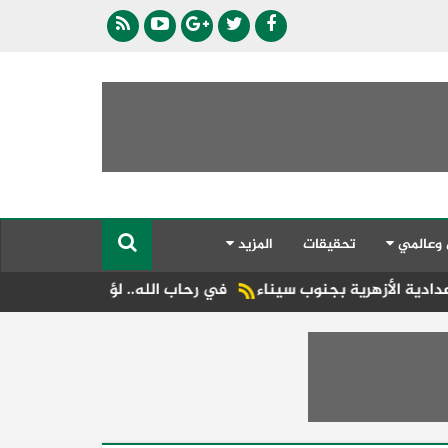
 وعالمي
تحقيقات
المزيد
بجنوب سيناء
في رحاب الله.. لؤي الكاظم ينعي والد محمد شديد و