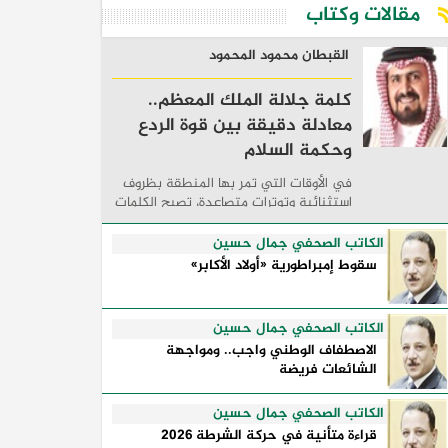
مقالات وكتاب
القبطان محمود المحمود
كلمة جلالة الملك المعظم..
معادلة دقيقة بين قوة الردع
وحكمة السلام
في الأوقات التي تمر بها المنطقة بظروف
استثنائية وتوترات متصاعدة، تصبح الكلمات
السياسية أكثر من مجرد مواقف معلنة؛ فهي
تكشف طريقة تفكير الدول، وكيفية إدارتها
الكاتب الصحفي جمال حسين
للأزمات، والحدود التي تفصل بين القوة ...
سقوط إمبراطورية «أولاد الأكابر»
الكاتب الصحفي جمال حسين
الاصطفاف الوطني واجب.. ومواجهة
الشائعات فريضة
الكاتب الصحفي جمال حسين
قراءة متأنية في حركة الشرطة 2026