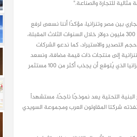
اري بين مصر وتنزانيا، مؤكدًا أننا نسعى لرفع
حجم التجارة البينية من 66 مليون دولار إلى 300 مليون دولار خلال السنوات الثلاث المقبلة،
حجم التصدير والاستيراد، كما ندعو الشركات
لتنزانية إلى منتجات ذات قيمة مضافة، ونسعد
بمشروع المنطقة الصناعية المصرية في تنزانيا الذي يُتوقع أن يجذب أكثر من 100 مستثمر
لبنية التحتية يعد نموذجًا ناجحًا، مستشهداً
ذته شركتا المقاولون العرب ومجموعة السويدي