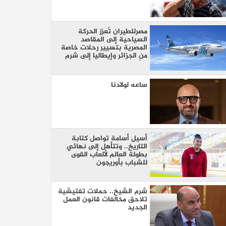
مصرللطيران تُعزز الحركة
السياحية إلى المقاصد
المصرية بتسيير رحلات خاصة
من الجزائر وإيطاليا إلى شرم
الشيخ والغردقة
ساعه لولادنا
أسيل أسامة تواصل كتابة
التاريخ.. وتتأهل إلى نهائي
بطولة العالم لألعاب القوى
للشباب بأوريجون
شرم الشيخ.. حملات تفتيشية
تلاحق مخالفات قانون العمل
الجديد