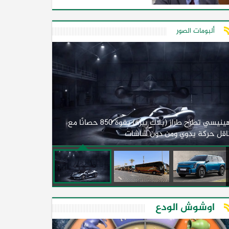
ألبومات الصور
لأول مرة.. مصر
هينيسي تطرح طراز (بلاك بيرد) بقوة 850 حصانًا مع
اقل حركة يدوي ومن دون شاشات
2026)
اوشوش الودع