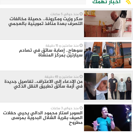
أخبار تهمك
منذ حوالي 5 ساعات
سكر وزيت ومكرونة.. حصيلة مخالفات
التصرف بعدة منافذ تموينية بالعجمي
منذ ساعتين و 15 دقيقة
سوهاج.. إصابة سائق في تصادم
سيارتين بمركز المنشاة
منذ ساعتين و 49 دقيقة
من الادعاء إلى الاعتراف.. تفاصيل جديدة
في أزمة سائق تطبيق النقل الذكي
منذ حوالي 3 ساعات
السوبر استار محمود الدالي يحيي حفلات
الصيف بقرية الشلال البدوية بمرسى
مطروح