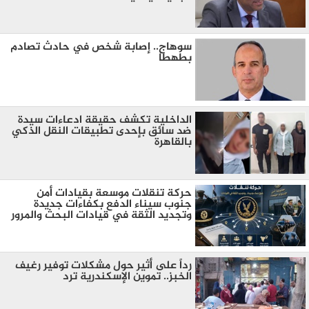
سوهاج.. إصابة شخص في حادث تصادم
بطهطا
الداخلية تكشف حقيقة ادعاءات سيدة
ضد سائق بإحدى تطبيقات النقل الذكي
بالقاهرة
حركة تنقلات موسعة بقيادات أمن
جنوب سيناء الدفع بكفاءات جديدة
وتجديد الثقة في قيادات البحث والمرور
رداً على أثير حول مشكلات توفير رغيف
الخبز.. تموين الإسكندرية ترد