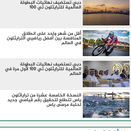
دبي تستضيف نهائيات البطولة
العالمية للترايثلون تي 100
أقل من شهر واحد على انطلاق
المنافسة بين أفضل رياضيي الترايثلون
في العالم
دبي تستضيف نهائيات البطولة
العالمية للترايثلون تي 100 لأول مرة في
العالم
النسخة الخامسة عشرة من تراياثلون
ياس تتطلع لتحقيق رقم قياسي جديد
لحلبة مرسى ياس