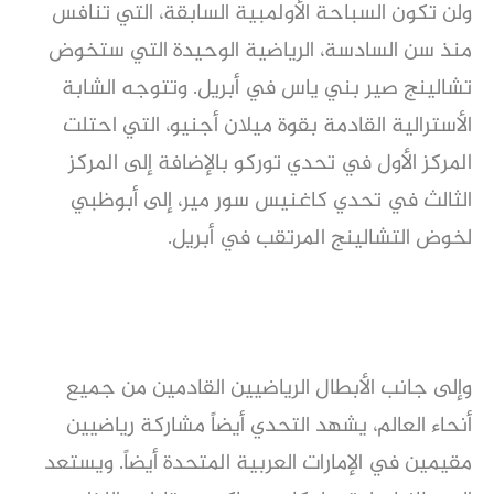
ولن تكون السباحة الأولمبية السابقة، التي تنافس
منذ سن السادسة، الرياضية الوحيدة التي ستخوض
تشالينج صير بني ياس في أبريل. وتتوجه الشابة
الأسترالية القادمة بقوة ميلان أجنيو، التي احتلت
المركز الأول في تحدي توركو بالإضافة إلى المركز
الثالث في تحدي كاغنيس سور مير، إلى أبوظبي
لخوض التشالينج المرتقب في أبريل.
وإلى جانب الأبطال الرياضيين القادمين من جميع
أنحاء العالم، يشهد التحدي أيضاً مشاركة رياضيين
مقيمين في الإمارات العربية المتحدة أيضاً. ويستعد