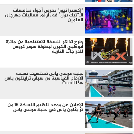
"إكسترا نيوز" تعرض أجواء منافسات
الـ"تيك بول" فى أولى فعاليات مهرجان
العلمين
طرح تذاكر النسخة الافتتاحية من جائزة
أبوظبي الكبرى لبطولة سوبر كروس
للدراجات النارية
حلبة مرسى ياس تستضيف نسخة
الأرقام القياسية من سباق ترايثلون ياس
هذا السبت
الإعلان عن موعد تنظيم النسخة 15 من
ترايثلون ياس في حلبة مرسى ياس