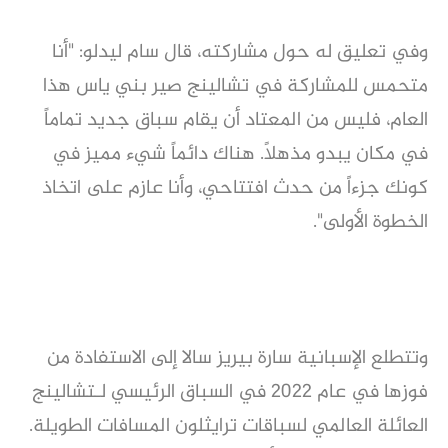
وفي تعليق له حول مشاركته، قال سام ليدلو: "أنا
متحمس للمشاركة في تشالينج صير بني ياس هذا
العام، فليس من المعتاد أن يقام سباق جديد تماماً
في مكان يبدو مذهلاً. هناك دائماً شيء مميز في
كونك جزءاً من حدث افتتاحي، وأنا عازم على اتخاذ
الخطوة الأولى".
وتتطلع الإسبانية سارة بيريز سالا إلى الاستفادة من
فوزها في عام 2022 في السباق الرئيسي لـتشالينج
العائلة العالمي لسباقات ترايثلون المسافات الطويلة.