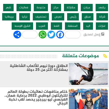
يشهد
ميلان
مشاركة
مركز
متنوعة
فعاليات
شهر
شركة
سباق
رئيس
تعرض
تستضيف
تركيا
بريطانيا
امارات
اليد
المنطقة
القط
العرب
الشرق الاوسط
Share
WhatsApp
Twitter
Facebook
إرسل لصديق
موضوعات متعلقة
انطلاق دورة نيوم للألعاب الشاطئية
بمشاركة أكثر من 25 دولة
ختام منافسات نهائيات بطولة العالم
للترايثلون أبوظبي 2022 برعاية ضمان..
الفرنسي ليو بيرجير يحصد لقب نخبة
الرجال