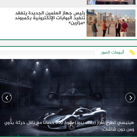
رئيس جهاز العلمين الجديدة يتفقد
تنفيذ البوابات الإلكترونية بكمبوند
«مزارين»
ألبومات الصور
هينيسي تطرح طراز (بلاك بيرد) بقوة 850 حصانًا مع ناقل حركة يدوي
ومن دون شاشات