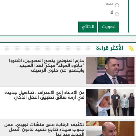
نعم
لا
تصويت
النتائج
الأكثر قراءة
​حازم المنوفي ينصح المصريين: اشتروا
"حلاوة المولد" مبكراً لهذا السبب..
وابتعدوا عن حلوى الرصيف
من الادعاء إلى الاعتراف.. تفاصيل جديدة
في أزمة سائق تطبيق النقل الذكي
تكثيف الرقابة على منشات نويبع.. عمل
جنوب سيناء تتابع تنفيذ قانون العمل
الجديد ميدانيا