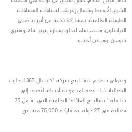
شهر أبريل القادم، كأول سباق من نوعه في منطقة
الشرق الأوسط وشمال إفريقيا لسباقات المسافات
الطويلة العالمية، بمشاركة نخبة من أبرز رياضيي
الترايثلون، منهم سام ليدلو، وسارة بيريز سالا، وهنري
شومان، وميلان أجنيو.
ويتولى تنظيم التشالينج شركة "كابيتال 360 لتجارب
الفعاليات"، التابعة لمجموعة أدنيك، ليُضاف إلى
سلسلة " تشالينج العائلة" العالمية التي تشمل 35
فعالية في 27 دولة، بمشاركة 75,000 متسابق.