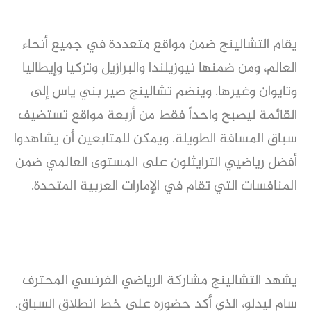
يقام التشالينج ضمن مواقع متعددة في جميع أنحاء
العالم، ومن ضمنها نيوزيلندا والبرازيل وتركيا وإيطاليا
وتايوان وغيرها. وينضم تشالينج صير بني ياس إلى
القائمة ليصبح واحداً فقط من أربعة مواقع تستضيف
سباق المسافة الطويلة. ويمكن للمتابعين أن يشاهدوا
أفضل رياضيي الترايثلون على المستوى العالمي ضمن
المنافسات التي تقام في الإمارات العربية المتحدة.
يشهد التشالينج مشاركة الرياضي الفرنسي المحترف
سام ليدلو، الذي أكد حضوره على خط انطلاق السباق.