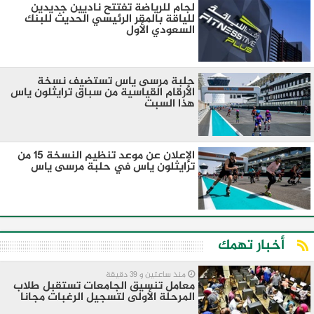
لجام للرياضة تفتتح ناديين جديدين
للياقة بالمقر الرئيسي الحديث للبنك
السعودي الأول
حلبة مرسى ياس تستضيف نسخة
الأرقام القياسية من سباق ترايثلون ياس
هذا السبت
الإعلان عن موعد تنظيم النسخة 15 من
ترايثلون ياس في حلبة مرسى ياس
أخبار تهمك
منذ ساعتين و 39 دقيقة
معامل تنسيق الجامعات تستقبل طلاب
المرحلة الأولى لتسجيل الرغبات مجانا