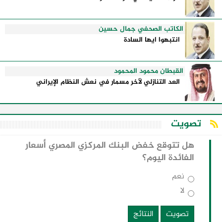
الكاتب الصحفي جمال حسين
انتبهوا ايها السادة
القبطان محمود المحمود
العد التنازلي لآخر مسمار في نعش النظام الإيراني
تصويت
هل تتوقع خفض البنك المركزي المصري أسعار
الفائدة اليوم؟
نعم
لا
تصويت
النتائج