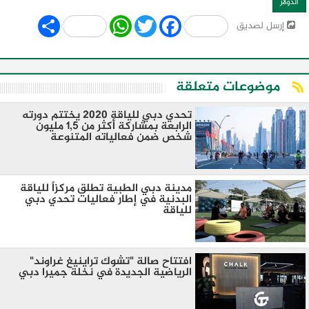
الدولار
Share
WhatsApp
Twitter
Facebook
إرسل لصديق
موضوعات متعلقة
تحدي دبي للياقة 2020 يختتم دورته
الرابعة بمشاركة أكثر من 1,5 مليون
شخص ضمن فعالياته المتنوعة
مدينة دبي الطبية تطلق مركزاً للياقة
البدنية في إطار فعاليات تحدي دبي
للياقة
افتتاح صالة "تشوك تراينيغ غراوند"
الرياضية الجديدة في نخلة جميرا دبي