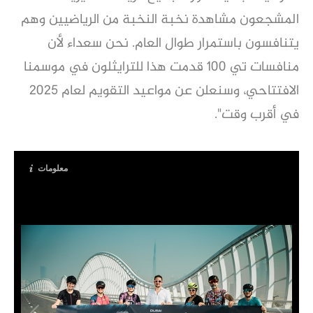
المشجعون مشاهدة نخبة النخبة من الرياضيين وهم
يتنافسون باستمرار طوال العام. نحن سعداء لأن
منافسات تي 100 قدمت هذا للترايثلون في موسمنا
الافتتاحي، وسنعلن عن مواعيد التقويم لعام 2025
في أقرب وقت".
معلومات