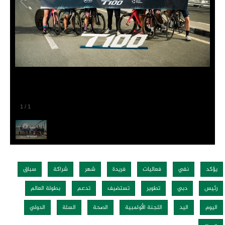
1
/
1
يؤكد
نفي
فعاليات
فريدة
شهر
شراكة
سباق
رئيس
دبي
تطوير
تستضيف
تدعم
بطولة العالم
اليوم
اليد
اللجنة الأولمبية
الصحة
السلة
الدولي