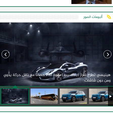
ألبومات الصور
هينيسي تطرح طراز (بلاك بيرد) بقوة 850 حصانًا مع ناقل حركة يدوي
ومن دون شاشات