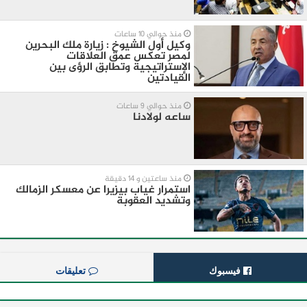
منذ حوالي 10 ساعات
وكيل أول الشيوخ : زيارة ملك البحرين
لمصر تعكس عمق العلاقات
الإستراتيجية وتطابق الرؤى بين
القيادتين
منذ حوالي 9 ساعات
ساعه لولادنا
منذ ساعتين و 14 دقيقة
استمرار غياب بيزيرا عن معسكر الزمالك
وتشديد العقوبة
فيسبوك
تعليقات