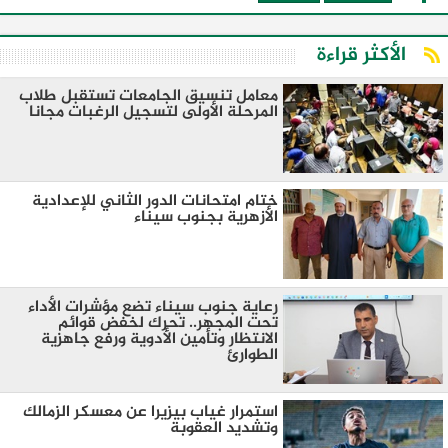
الأكثر قراءة
معامل تنسيق الجامعات تستقبل طلاب
المرحلة الأولى لتسجيل الرغبات مجانا
ختام امتحانات الدور الثاني للإعدادية
الأزهرية بجنوب سيناء
رعاية جنوب سيناء تضع مؤشرات الأداء
تحت المجهر.. تحرك لخفض قوائم
الانتظار وتأمين الأدوية ورفع جاهزية
الطوارئ
استمرار غياب بيزيرا عن معسكر الزمالك
وتشديد العقوبة