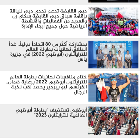
دبي القابضة تدعم تحدي دبي للياقة
بإقامة سباق دبي القابضة سكاي رن
والعديد من الفعاليات والأنشطة
الرياضية حول جميع أرجاء الإمارة
بمشاركة أكثر من 80 اتحاداً دولياً.. غداً
انطلاق نهائيات بطولة العالم
للتراياثلون (أبوظبي 2022) في جزيرة
ياس
ختام منافسات نهائيات بطولة العالم
للترايثلون أبوظبي 2022 برعاية ضمان..
الفرنسي ليو بيرجير يحصد لقب نخبة
الرجال
أبوظبي تستضيف "بطولة أبوظبي
العالمية للترايثلون 2023"