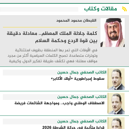
مقالات وكتاب
القبطان محمود المحمود
كلمة جلالة الملك المعظم.. معادلة دقيقة
بين قوة الردع وحكمة السلام
في الأوقات التي تمر بها المنطقة بظروف استثنائية
وتوترات متصاعدة، تصبح الكلمات السياسية أكثر من مجرد
مواقف معلنة؛ فهي تكشف طريقة تفكير الدول، وكيفية
إدارتها للأزمات، والحدود التي تفصل بين القوة ...
الكاتب الصحفي جمال حسين
سقوط إمبراطورية «أولاد الأكابر»
الكاتب الصحفي جمال حسين
الاصطفاف الوطني واجب.. ومواجهة الشائعات فريضة
الكاتب الصحفي جمال حسين
قراءة متأنية في حركة الشرطة 2026