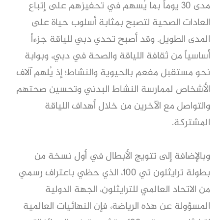
مدى 30 يوماً بما يُسهم في تحفيزهم على إتباع
العادات الصحية لتصبح بمثابة أسلوب حياة على
المدى الطويل. وقد أصبح تحدي دبي للياقة جزءاً
أساسياً من ثقافة اللياقة والصحة في دبي، وبوابة
نحو مستقبل مفعم بالحيوية والنشاط؛ إذ يُلهم آلاف
الأشخاص لممارسة النشاط البدني وتحسين صحتهم
والتواصل مع الآخرين من خلال أهداف اللياقة
المشتركة.
وبالإضافة إلى تتويج الأبطال في أول نسخة من
بطولة ترايثلون تي 100، الذي حظي باعتراف رسمي
من الاتحاد العالمي للترايثلون، الجهة الدولية
المسؤولة عن هذه الرياضة، فإن النهائيات العالمية