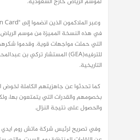
لموسم الرياض خارج السعودية.
في هذه النسخة المميزة من موسم الرياض، 
التي حملت مواجهات قوية. وقدموا شكرهم 
للترفيه(GEA) المستشار تركي بن عب
التاريخية.
كما تحدثوا عن جاهزيتهم الكاملة لخوض ال
بخصومهم والقدرات التي يتمتعون بها، ولكن
والحصول على نتيجة النزال.
وفي تصريح لرئيس شركة ماتش روم ايدي هي