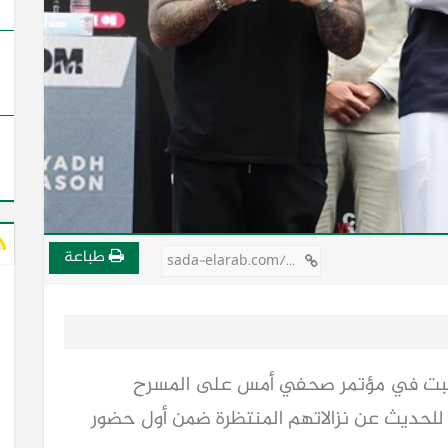
طباعة
sada-elarab.com/733558
يوم السبت في مؤتمر صحفي أمس على المسرح
للحديث عن نزالاتهم المنتظرة ضمن أول حضور