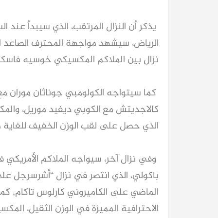
الرياض، سيشهد مواجهة المحترف الصاعد ا
نزال بين الملاكم المكسيكي خوسيه فاسكيز
كما سيتواجه الكولومبي جوناثان موران مع 
كالاجديتش مع الكوبي ديفيد موريل، والمك
الذي حصل على لقب الوزن الخفيف للغاية من ر
وفي نزال آخر، سيواجه الملاكم الأمريكي في
باكولي، الذي انتصر في نزال “أشرسرجل على
الماضي على الكاميروني كارلوس تاكام, كما
الاحترافية المميزة في الوزن الثقيل، المك