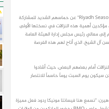
وعبر الملاكمون الذين انضموا إلى "Riyadh Season Card" عن حماسهم الشديد للمشاركة
مؤكدين أهمية هذه النزالات في نسختها الأولى
إلى معالي رئيس مجلس إدارة الهيئة العامة
دالمحسن آل الشيخ، الذي أتاح لهم هذه الفرصة
نزالات أمام بعضهم البعض، حيث أشادوا
 سيكون يوم السبت يوماً حاسماً للانتصار
رن: "نسمع هنا فيسانتا مونيكا ردود فعل مميزة
عن اللقاءات المنتظرة يوم السبت، والتي ستشعل ملعب BMO بحضور الملاكمين من الولايات