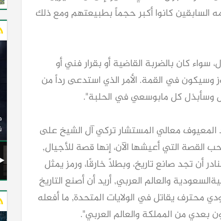
 السابقين كانوا أكبر حجماً بطبيعتهم ومع ذلك
، سواء كان بالضربة القاضية أو بقرار فني أو
وز وسيكون في القمة. الأمر الذي استدعى رداً من
ال وسأبذل كل مابوسعي في الحلبة".
وزير النقل يدشن 20 أتوبيسًا جديدًا مكيفًا من إنتاج شركة
ات الكهربائية
النصر للسيارات إلى شركة الاتحاد العربي للنقل البري
 المعيوف معالي المستشار تركي آل الشيخ على
(السوبرجيت)
ن
ب القصة التي أعيشها الآن، إنها قصة للأجيال,
 أن تجد صانع تاريخ، وبطلًا خارقًا، ورمز يمثل
السعودية والعالم العربي, أريد أن أصنع التاريخ
ي محترف يقاتل في الولايات المتحدة, ما أفعله
ن بعدي من المملكة والعالم العربي".