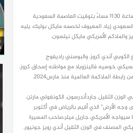
يذكر أن النزال المرتقب، الذي سيبدأ عند الساعة 11:30 مساءً بتوقيت العاصمة السعودية
لسعودي زياد المعيوف لخصمه مايكل بوليك، يليه
 والملاكم الأمريكي مايكل نيلسون.
ت
الكوبي آندي كروز، والبوسني راديفوج
سيكي خوسيه فالينزويلا مع مواطنه إسحاق كروز،
ابطة الملاكمة العالمية منذ مارس2024.
 الوزن الثقيل جاردأندرسون، الكونغولي مارتن
 وجه الأرض” الذي أقيم بالرياض في أكتوبر
 سيواجه الأمريكي جاريل ميلر،صاحب المسيرة
سيكي المصنف في الوزن الثقيل أندي رويز جونيور،