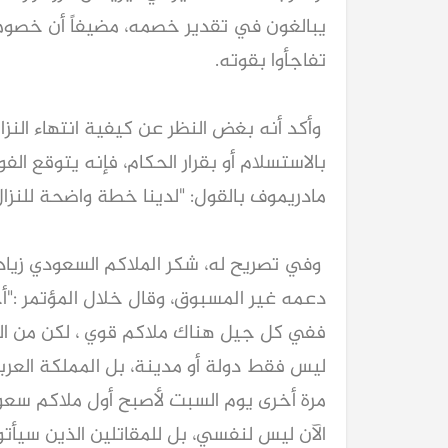
يبالغون في تقدير خصمه، مضيفاً أن خصومه
تفاجأوا بقوته.
وأكد أنه بغض النظر عن كيفية انتهاء النزال
بالاستسلام أو بقرار الحكام، فإنه يتوقع الف
مادريموف بالقول: "لدينا خطة واضحة للنز
كيا EV9 GT للباحثين عن متعة قيادة السيار
وفي تصريح له، شكر الملاكم السعودي زياد
العائلية
دعمه غير المسبوق، وقال خلال المؤتمر :"أح
ففي كل جيل هناك ملاكم قوي ، لكن من النادر
ليس فقط دولة أو مدينة، بل المملكة العربية
مرة أخرى يوم السبت لأصبح أول ملاكم سعود
الآن ليس لنفسي، بل للمقاتلين الذين سيأتو