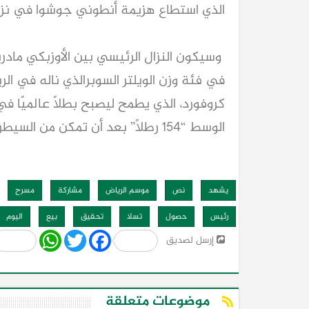
الذي استطاع هزيمة أنطوني جوشوا في نزال مثي
وسيكون النزال الرئيسي بين الأوزبكي ماد
في فئة وزن الويلتر السوبرالذي ناله في ال
كروفورد، الذي يطمح ليصبح بطلاً عالميًا ف
الوسط “154 رطلاً” بعد أن تمكن من السيطرة على فئة “ويلترويت”.
يشهد
نص
موسم الرياض
مشاركة
مسرح
رئيس
حصول
تسلا
تحقيق
بيع
اليوم
Share
WhatsApp
Twitter
Facebook
إرسل لصديق
موضوعات متعلقة