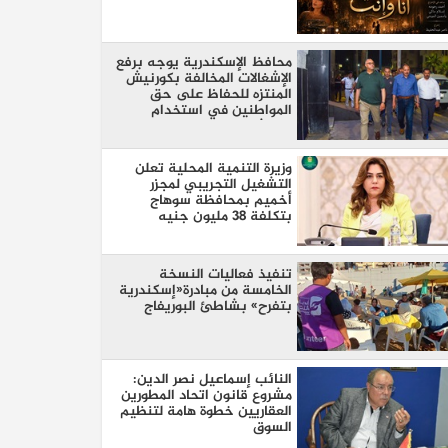
محافظ الإسكندرية يوجه برفع
الإشغالات المخالفة بكورنيش
المنتزه للحفاظ على حق
المواطنين في استخدام
الممشى
وزيرة التنمية المحلية تعلن
التشغيل التجريبي لمجزر
أخميم بمحافظة سوهاج
بتكلفة 38 مليون جنيه
تنفيذ فعاليات النسخة
الخامسة من مبادرة«إسكندرية
بتفرح» بشاطئ البوريفاج
النائب إسماعيل نصر الدين:
مشروع قانون اتحاد المطورين
العقاريين خطوة هامة لتنظيم
السوق