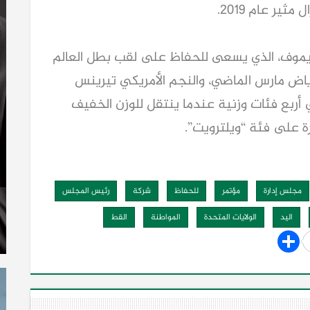
ر عام 2019.
ريموف، الذي يسعى للحفاظ على لقب بطل العالم
رياض مارس الماضي، والنجم الأمريكي تيرينس
ي أربع فئات وزنية عندما ينتقل للوزن الخفيف
مجلس إدارة
مؤتمر
للحفاظ
شركة
رئيس المجلس
اليد
الولايات المتحدة
المواطنة
القط