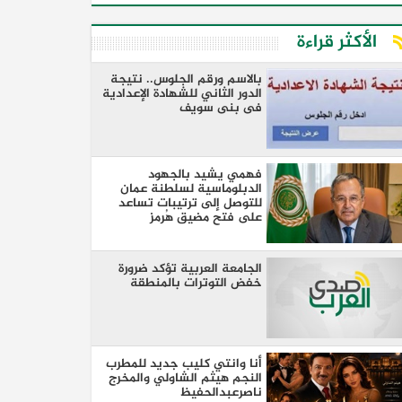
الأكثر قراءة
بالاسم ورقم الجلوس.. نتيجة
الدور الثاني للشهادة الإعدادية
فى بنى سويف
فهمي يشيد بالجهود
الدبلوماسية لسلطنة عمان
للتوصل إلى ترتيبات تساعد
على فتح مضيق هُرمز
الجامعة العربية تؤكد ضرورة
خفض التوترات بالمنطقة ‏
أنا وانتي كليب جديد للمطرب
النجم هيثم الشاولي والمخرج
ناصرعبدالحفيظ