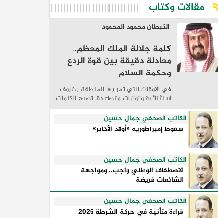
مقالات وكتاب
القبطان محمود المحمود
كلمة جلالة الملك المعظم..
معادلة دقيقة بين قوة الردع
وحكمة السلام
في الأوقات التي تمر بها المنطقة بظروف
استثنائية وتوترات متصاعدة، تصبح الكلمات
السياسية أكثر من مجرد مواقف معلنة؛ فهي
تكشف طريقة تفكير الدول، وكيفية إدارتها
الكاتب الصحفي جمال حسين
للأزمات، والحدود التي تفصل بين القوة ...
سقوط إمبراطورية «أولاد الأكابر»
الكاتب الصحفي جمال حسين
الاصطفاف الوطني واجب.. ومواجهة
الشائعات فريضة
الكاتب الصحفي جمال حسين
قراءة متأنية في حركة الشرطة 2026