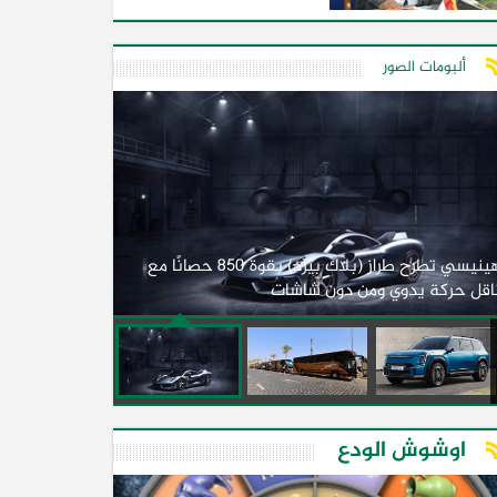
ألبومات الصور
لأول مرة.. مصر
هينيسي تطرح طراز (بلاك بيرد) بقوة 850 حصانًا مع
اقل حركة يدوي ومن دون شاشات
2026)
اوشوش الودع