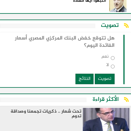
انتبهوا ايها السادة
تصويت
هل تتوقع خفض البنك المركزي المصري أسعار
الفائدة اليوم؟
نعم
لا
تصويت
النتائج
الأكثر قراءة
تحت شعار .. ذكريات تجمعنا وصداقة
تدوم