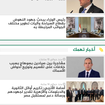
رئيس الوزراء يبحث جهود النهوض
بقطاع السياحة وآليات تطوير مختلف
الجوانب المرتبطة به
أخبار تهمك
منذ حوالي 10 ساعات
مشاجرة بين صيادين بسوهاج بسبب
خلافات على تقسيم وتوزيع أحواض
الأسماك
منذ حوالي 14 ساعة
أسامة الأتربي: تكريم أوائل الثانوية
والدبلومات والأزهرية تقدير لجهودهم
ورسالة دعم لمستقبل مصر