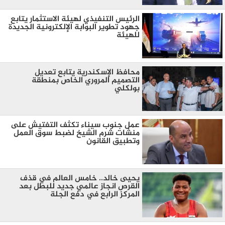
الرئيس التنفيذي لهيئة الاستثمار يتابع
جهود تطوير البوابة الإلكترونية الجديدة
للهيئة
محافظ الإسكندرية يتابع تعديل
التصميم المروري الخاص بمنطقة
بولكلي
عمل جنوب سيناء تكثف التفتيش على
منشات شرم الشيخ لضبط سوق العمل
وتطبيق القانون
يحيى خالد.. خامس العالم في قذف
القرص انجاز عالمي جديد للبطل بعد
المركز الرابع في دفع الجلة