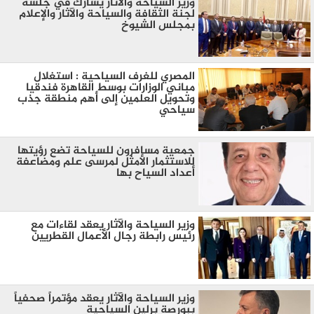
وزير السياحة والآثار يشارك في جلسة
لجنة الثقافة والسياحة والآثار والإعلام
بمجلس الشيوخ
المصري للغرف السياحية : استغلال
مباني الوزارات بوسط القاهرة فندقيا
وتحويل العلمين إلى أهم منطقة جذب
سياحي
جمعية مسافرون للسياحة تضع رؤيتها
للاستثمار الأمثل لمرسى علم ومضاعفة
أعداد السياح بها
وزير السياحة والآثار يعقد لقاءات مع
رئيس رابطة رجال الأعمال القطريين
وزير السياحة والآثار يعقد مؤتمراً صحفياً
ببورصة برلين السياحية