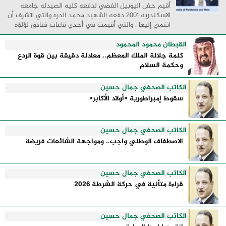
أقيم حفل اليوبيل الفضي لدفعه كليه الصيدله جامعه
الاسكندريه 2001 دفعه الشهيد محمد الدره والتي اتشرف أن
انتمي إليها . والتي أقيمت في أحدي قاعات فنادق لؤلؤه
البحر الأبيض المتوسط مدينه السحر والجمال ...
القبطان محمود المحمود
كلمة جلالة الملك المعظم.. معادلة دقيقة بين قوة الردع
وحكمة السلام
الكاتب الصحفي جمال حسين
سقوط إمبراطورية «أولاد الأكابر»
الكاتب الصحفي جمال حسين
الاصطفاف الوطني واجب.. ومواجهة الشائعات فريضة
الكاتب الصحفي جمال حسين
قراءة متأنية في حركة الشرطة 2026
الكاتب الصحفي جمال حسين