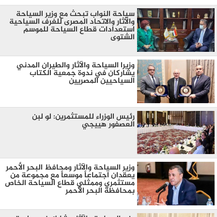
سياحة النواب تبحث مع وزير السياحة
والآثار والاتحاد المصرى للغرف السياحية
استعدادات قطاع السياحة للموسم
الشتوى
وزيرا السياحة والآثار والطيران المدني
يشاركان في ندوة جمعية الكتاب
السياحيين المصريين
رئيس الوزراء للمستثمرين: لو لبن
العصفور هييجي
وزير السياحة والآثار ومحافظ البحر الأحمر
يعقدان اجتماعاً موسعاً مع مجموعة من
مستثمري وممثلي قطاع السياحة الخاص
بمحافظة البحر الأحمر