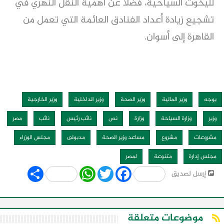
لليخوت السياحية، فضلاً عن أهمية النقل النهري في
تشجيع زيادة أعداد الفنادق العائمة التي تعمل من
القاهرة إلى أسوان.
يوجه
وزير المالية
وزير الصحة
وزير الداخلية
وزير الخارجية
وزير
وزارة السياحة
وزارة
نص
نائب رئيس
نائب
مصر
مشروعات
مشروع
مساعد وزير الصحة
مدبولى
مجلس الوزراء
مجلس إدارة
متنوعة
لمصر
Share
WhatsApp
Twitter
Facebook
إرسل لصديق
موضوعات متعلقة