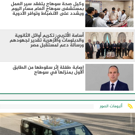
وكيل صحة سوهاج يتفقد سير العمل
بمستشفى سوهاج العام مساء اليوم
ويشدد على الانضباط وتوافر الأدوية
أسامة الأتربي: تكريم أوائل الثانوية
والدبلومات والأزهرية تقدير لجهودهم
ورسالة دعم لمستقبل مصر
إصابة طفلة إثر سقوطها من الطابق
الأول بمنزلها في سوهاج
ألبومات الصور