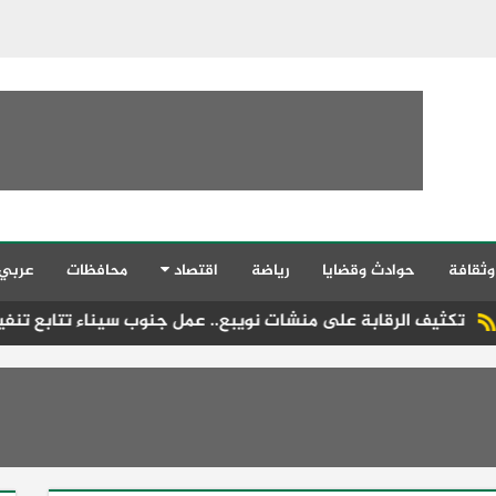
وثقافة
حوادث وقضايا
رياضة
اقتصاد
محافظات
عربي
ة على منشات نويبع.. عمل جنوب سيناء تتابع تنفيذ قانون العمل الج