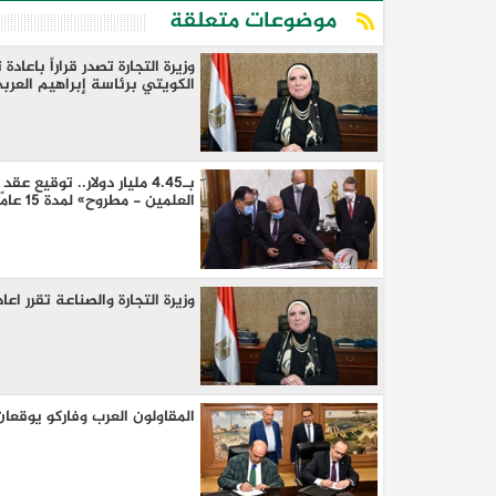
موضوعات متعلقة
وزيرة التجارة تصدر قراراً باع
الكويتي برئاسة إبراهيم العرب
بـ4.45 مليار دولار.. توق
العلمين - مطروح» لمدة 15 عامًا
كيا EV9 GT للباحثين عن متعة قيادة السيار
العائلية
وزيرة التجارة والصناعة تقرر ا
المقاولون العرب وفاركو يوقعان عقد