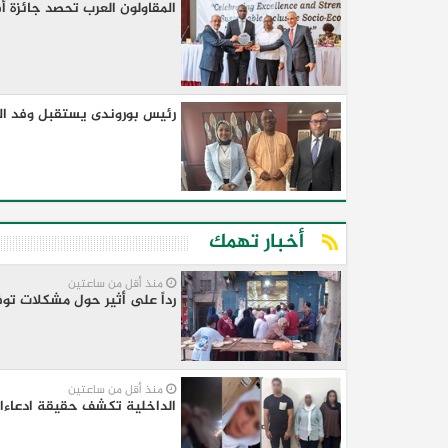
المقاولون العرب تحصد جائزة أ
رئيس بوروندى يستقبل وفد المق
أخبار تهمك
منذ أقل من ساعتين
رداً على أثير حول مشكلات توفي
منذ أقل من ساعتين
الداخلية تكشف حقيقة ادعاءا