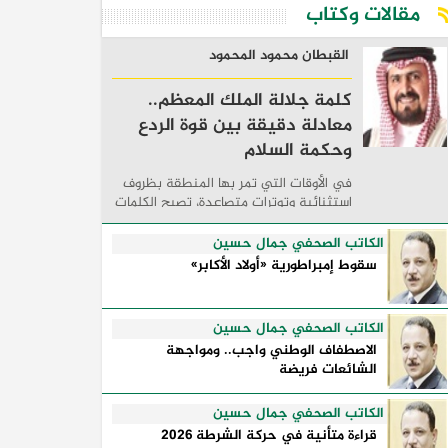
مقالات وكتاب
القبطان محمود المحمود
كلمة جلالة الملك المعظم..
معادلة دقيقة بين قوة الردع
وحكمة السلام
في الأوقات التي تمر بها المنطقة بظروف
استثنائية وتوترات متصاعدة، تصبح الكلمات
السياسية أكثر من مجرد مواقف معلنة؛ فهي
تكشف طريقة تفكير الدول، وكيفية إدارتها
الكاتب الصحفي جمال حسين
للأزمات، والحدود التي تفصل بين القوة ...
سقوط إمبراطورية «أولاد الأكابر»
الكاتب الصحفي جمال حسين
الاصطفاف الوطني واجب.. ومواجهة
الشائعات فريضة
الكاتب الصحفي جمال حسين
قراءة متأنية في حركة الشرطة 2026