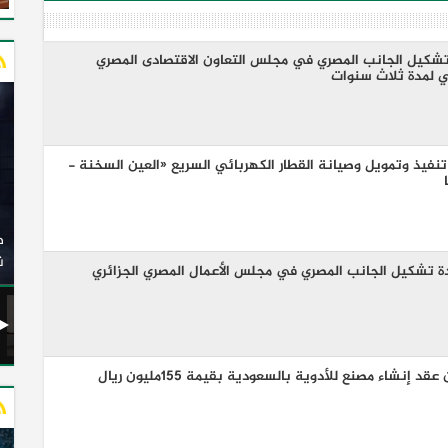
ادة تشكيل الجانب المصري في مجلس التعاون الاقتصادى المصري
ي لمدة ثلاث سنوات
يع عقد تنفيذ وتمويل وصيانة القطار الكهربائي السريع «العين السخنة -
وزير النقل يدشن 20 أتوبيسًا جديدًا مكيفًا من إنتاج شركة
ات الكهربائية
النصر للسيارات إلى شركة الاتحاد العربي للنقل البري
(السوبرجيت)
ن
عادة تشكيل الجانب المصري في مجلس الأعمال المصري الجزائري
 إنشاء مصنع للأدوية بالسعودية بقيمة 155مليون ريال