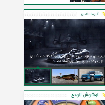
ألبومات الصور
لأول مرة.. مصر
هينيسي تطرح طراز (بلاك بيرد) بقوة 850 حصانًا مع
اقل حركة يدوي ومن دون شاشات
2026)
اوشوش الودع