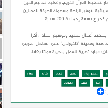
ة تسع حوالى 300 طالب ودار لتحفيظ القرآن الكريم، وتعليم تعاليم الدين
بائية لتوفير الراحة وسهولة الحركة للمصلين
ح بسعة إجمالية 200 سيارة.
بتنفيذ أعمال تجديد وتوسيع استادى أكرا
لعاصمة ومدينة "تاكورادى" على الساحل الغربى
ع
مجلس إدارة
لدعم
كهربا
شركة
سيارة
اليد
الهند
الكهرباء