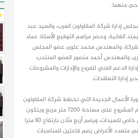
حى منهما.
لس إدارة شركة المقاولون العرب، والسيد عبد
تد الغانية، وحضر مراسم التوقيع الأستاذ عماد
الشركة، والمهندس محمد علوى عضو المجلس
برى، والمهندس أحمد منصور العضو المنتدب
دارة الدعم الفني للفروع والإدارات والمشروعات
ر إدارة التعاقدات.
كورة الأعمال الجديدة التي تخطط شركة المقاولون
العرب لتنفيذها لعودتها للسوق الغاني.يقام المشروع على مساحة 7200 متر مربع ويتكون
من مسجد رئيسي يسع 1500 مصلى، وقسم خاص للسيدات، ويضم أربع مآذن بارتفاع 60 مترا
راز الفاطمي و25 قبة، ومبنى متعدد الأغراض يضم قاعتين للمناسبات