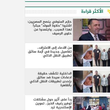
الأكثر قراءة
​حازم المنوفي ينصح المصريين:
اشتروا "حلاوة المولد" مبكراً
لهذا السبب.. وابتعدوا عن
حلوى الرصيف
من الادعاء إلى الاعتراف..
تفاصيل جديدة في أزمة سائق
تطبيق النقل الذكي
الداخلية تكشف حقيقة
ادعاءات سيدة ضد سائق
بإحدى تطبيقات النقل الذكي
بالقاهرة
رداً على أثير حول مشكلات
توفير رغيف الخبز.. تموين
الإسكندرية ترد