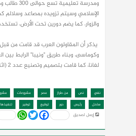
ومدرسة تعليمي
الإسلامي وسيتم تزويده بمصاعد وسلالم كهر
والزوار، كما يضم دورين تحت الأرض، تستخدم كجرا
يذكر أن المقاولون العرب قد قامت من قبل 
وكوماسى، وبناء طريق "ونيبا" الرابط بين ا
لغانا، كما قامت بتصميم وتصنيع عدد 2 (اثنان) عبارة نهرية للعمل ببحيرة فولتا بغانا.
نفي
نص
من طراز
مصر
مشروعات
مشرو
ساحل
رئيس
دور
توقيع
توفير
تنفيذها
Share
WhatsApp
Twitter
Facebook
إرسل لصديق