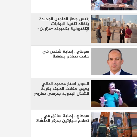
رئيس جهاز العلمين الجديدة
يتفقد تنفيذ البوابات
الإلكترونية بكمبوند «مزارين»
سوهاج.. إصابة شخص في
حادث تصادم بطهطا
السوبر استار محمود الدالي
يحيي حفلات الصيف بقرية
الشلال البدوية بمرسى مطروح
سوهاج.. إصابة سائق في
تصادم سيارتين بمركز المنشاة