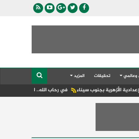
 وعالمي
تحقيقات
المزيد
ة بجنوب سيناء
في رحاب الله.. لؤي الكاظم ينعي والد محمد شديد