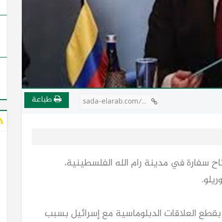
طباعة
sada-elarab.com/726109
اح سفارة في مدينة رام الله الفلسطينية،
ريلو.
 بقطع العلاقات الدبلوماسية مع إسرائيل بسبب