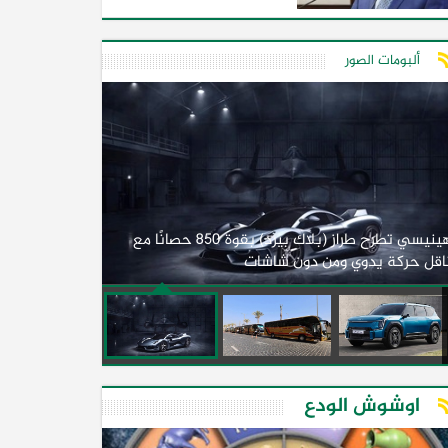
ألبومات الصور
لأول مرة.. مصر
هينيسي تطرح طراز (بلاك بيرد) بقوة 850 حصانًا مع
اقل حركة يدوي ومن دون شاشات
2026)
اوشوش الودع