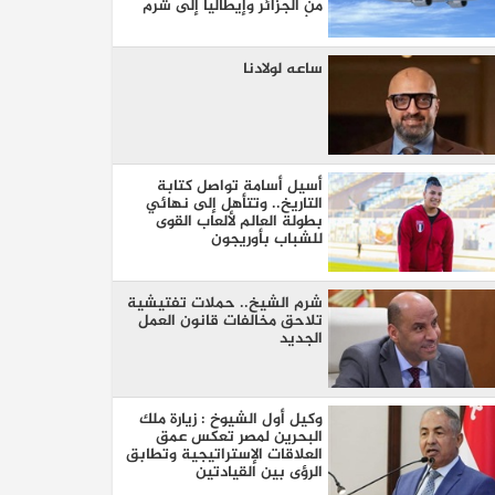
من الجزائر وإيطاليا إلى شرم
الشيخ والغردقة
ساعه لولادنا
أسيل أسامة تواصل كتابة
التاريخ.. وتتأهل إلى نهائي
بطولة العالم لألعاب القوى
للشباب بأوريجون
شرم الشيخ.. حملات تفتيشية
تلاحق مخالفات قانون العمل
الجديد
وكيل أول الشيوخ : زيارة ملك
البحرين لمصر تعكس عمق
العلاقات الإستراتيجية وتطابق
الرؤى بين القيادتين