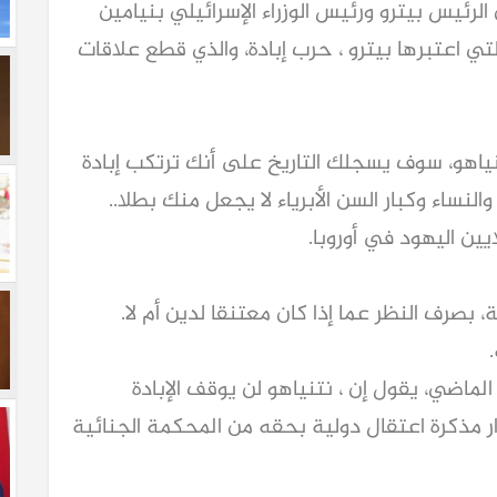
ئيس بيترو ورئيس الوزراء الإسرائيلي بنيامين
تي اعتبرها بيترو ، حرب إبادة، والذي قطع علاقات
نياهو، سوف يسجلك التاريخ على أنك ترتكب إبادة
النساء وكبار السن الأبرياء لا يجعل منك بطلا..
يين اليهود في أوروبا.
 بصرف النظر عما إذا كان معتنقا لدين أم لا.
منصة x، يوم الجمعة الماضي، يقول إن ، نتنياهو لن يوقف الإبادة
 مذكرة اعتقال دولية بحقه من المحكمة الجنائية