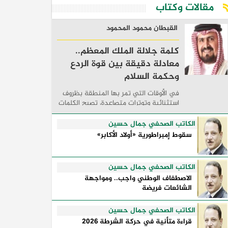
مقالات وكتاب
القبطان محمود المحمود
كلمة جلالة الملك المعظم..
معادلة دقيقة بين قوة الردع
وحكمة السلام
في الأوقات التي تمر بها المنطقة بظروف
استثنائية وتوترات متصاعدة، تصبح الكلمات
السياسية أكثر من مجرد مواقف معلنة؛ فهي
تكشف طريقة تفكير الدول، وكيفية إدارتها
الكاتب الصحفي جمال حسين
للأزمات، والحدود التي تفصل بين القوة ...
سقوط إمبراطورية «أولاد الأكابر»
الكاتب الصحفي جمال حسين
الاصطفاف الوطني واجب.. ومواجهة
الشائعات فريضة
الكاتب الصحفي جمال حسين
قراءة متأنية في حركة الشرطة 2026