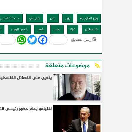
وزير الخارجية
وزير
نص
نتنياهو
محكمة العدل ا
فلسطين
غزة
طلب
شهر
رئيس الوزراء
ر
Share
WhatsApp
Twitter
Facebook
إرسل لصديق
موضوعات متعلقة
كيا EV9 GT للباحثين عن متعة قيادة السيار
العائلية
يتعين على الفصائل الفلسطين
نتنياهو يمنع حضور رئيسى الشا