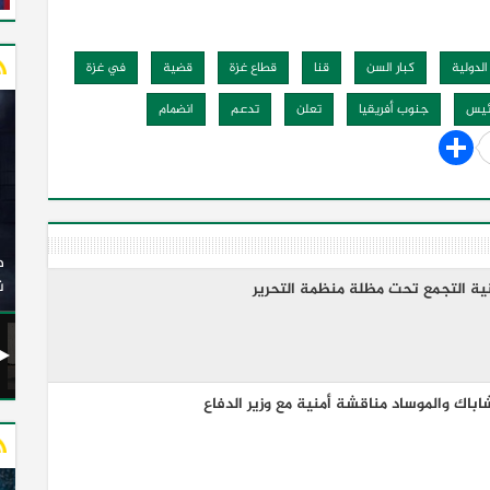
لدولية
كبار السن
قنا
قطاع غزة
قضية
في غزة
ئيس
جنوب أفريقيا
تعلن
تدعم
انضمام
وزير النقل يدشن 20 أتوبيسًا جديدًا مكيفًا من إنتاج شركة
ات الكهربائية
النصر للسيارات إلى شركة الاتحاد العربي للنقل البري
(السوبرجيت)
ن
ية التجمع تحت مظلة منظمة التحرير
باك والموساد مناقشة أمنية مع وزير الدفاع