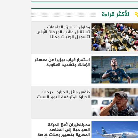
الأكثر قراءة
معامل تنسيق الجامعات
تستقبل طلاب المرحلة الأولى
لتسجيل الرغبات مجانا
استمرار غياب بيزيرا عن معسكر
الزمالك وتشديد العقوبة
طقس مائل للحرارة.. درجات
الحرارة المتوقعة اليوم السبت
مصرللطيران تُعزز الحركة
السياحية إلى المقاصد
المصرية بتسيير رحلات خاصة