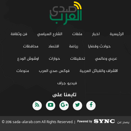
الرئيسية
اخبار
ملفات
الشارع السياسي
فن وثقافة
حوادث وقضايا
رياضة
اقتصاد
محافظات
عربي وعالمي
تحقيقات
حوارات
اوشوش الودع
الاشراف والقبائل العربية
فوكس صدي العرب
منوعات
فيديو جراف
تابعنا على
يصدر عن
© 2016 sada-alarab.com All Rights Reserved. |