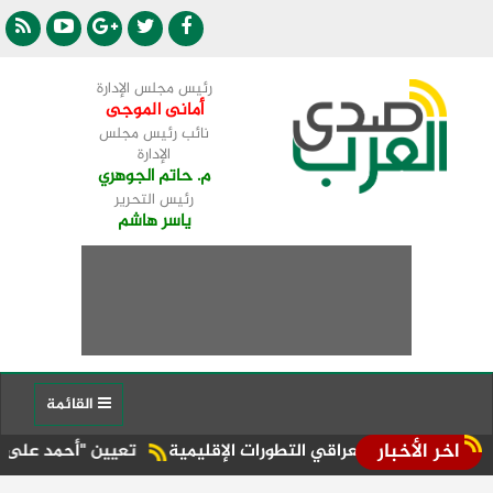
رئيس مجلس الإدارة
أمانى الموجى
نائب رئيس مجلس
الإدارة
م. حاتم الجوهري
رئيس التحرير
ياسر هاشم
القائمة
اخر الأخبار
يره العراقي التطورات الإقليمية
تعيين "أحمد على" مديراً عاماً لعلامة ( Jaecoo & Omoda ) بمجم