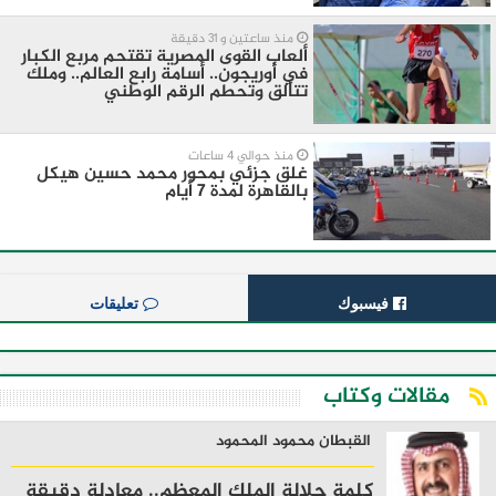
منذ ساعتين و 31 دقيقة
ألعاب القوى المصرية تقتحم مربع الكبار
في أوريجون.. أسامة رابع العالم.. وملك
تتألق وتحطم الرقم الوطني
منذ حوالي 4 ساعات
غلق جزئي بمحور محمد حسين هيكل
بالقاهرة لمدة 7 أيام
فيسبوك
تعليقات
مقالات وكتاب
القبطان محمود المحمود
كلمة جلالة الملك المعظم.. معادلة دقيقة