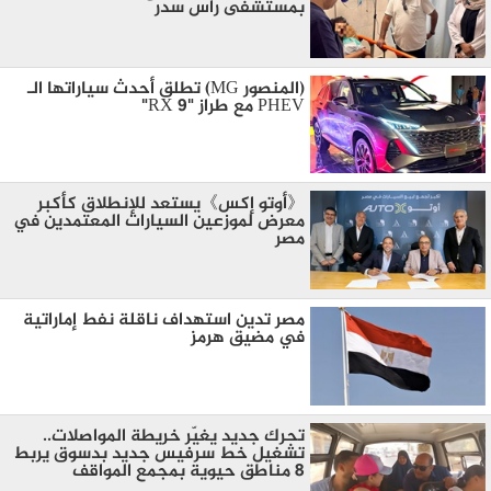
بمستشفى رأس سدر
(المنصور MG) تطلق أحدث سياراتها الـ
PHEV مع طراز "RX 9"
《أوتو إكس》يستعد للإنطلاق كأكبر
معرض لموزعين السيارات المعتمدين في
مصر
مصر تدين استهداف ناقلة نفط إماراتية
في مضيق هرمز
تحرك جديد يغيّر خريطة المواصلات..
تشغيل خط سرفيس جديد بدسوق يربط
8 مناطق حيوية بمجمع المواقف