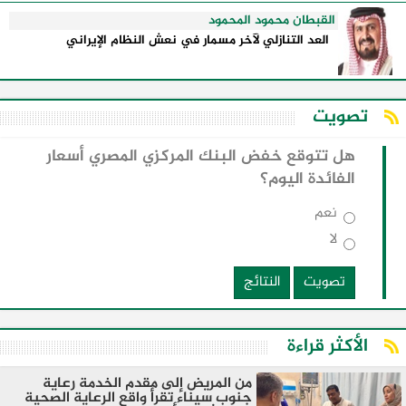
القبطان محمود المحمود
العد التنازلي لآخر مسمار في نعش النظام الإيراني
تصويت
هل تتوقع خفض البنك المركزي المصري أسعار
الفائدة اليوم؟
نعم
لا
تصويت
النتائج
الأكثر قراءة
من المريض إلى مقدم الخدمة رعاية
جنوب سيناء تقرأ واقع الرعاية الصحية