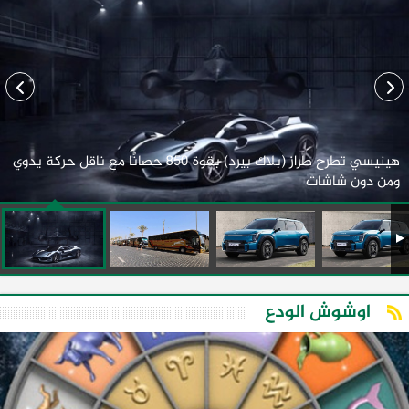
هينيسي تطرح طراز (بلاك بيرد) بقوة 850 حصانًا مع ناقل حركة يدوي
ومن دون شاشات
اوشوش الودع