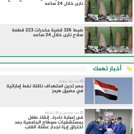
نارى خلال 24 ساعه
ضبط 326 قضية مخدرات 223 قطعة
سلاح نارى خلال 24 ساعه
أخبار تهمك
منذ ثلث ساعة
مصر تدين استهداف ناقلة نفط إماراتية
في مضيق هرمز
منذ ساعتين و 28 دقيقة
فى إصابة نادرة.. إنقاذ طفل
بمستشفيات سوهاج الجامعية بعد
اختراق إبرة لجدار عضلة القلب