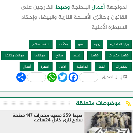
لمواجهة
أعمال
البلطجة
وضبط
الخارجين على
القانون وحائزى الأسلحة النارية والبيضاء وإحكام
السيطرة الأمنية
وزارة الداخلية
وزارة
نفي
مكثف
قطعة سلاح
قضية مخدرات
قضية
ضبط
سلاح
حملاتها
حملات مكثفة
المخدرات
القط
الداخلية
الامن
اجهزة
أعمال
Share
WhatsApp
Twitter
Facebook
إرسل لصديق
موضوعات متعلقة
ضبط 259 قضية مخدرات 147 قطعة
سلاح نارى خلال 24ساعه