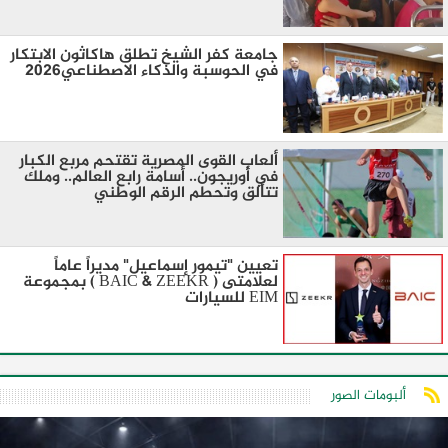
جامعة كفر الشيخ تطلق هاكاثون الابتكار
في الحوسبة والذكاء الاصطناعي2026
ألعاب القوى المصرية تقتحم مربع الكبار
في أوريجون.. أسامة رابع العالم.. وملك
تتألق وتحطم الرقم الوطني
تعيين "تيمور إسماعيل" مديراً عاماً
لعلامتى ( BAIC & ZEEKR ) بمجموعة
EIM للسيارات
ألبومات الصور