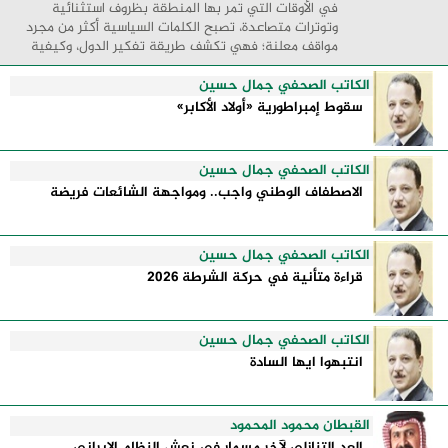
في الأوقات التي تمر بها المنطقة بظروف استثنائية
وتوترات متصاعدة، تصبح الكلمات السياسية أكثر من مجرد
مواقف معلنة؛ فهي تكشف طريقة تفكير الدول، وكيفية
إدارتها للأزمات، والحدود التي تفصل بين القوة ...
الكاتب الصحفي جمال حسين
سقوط إمبراطورية «أولاد الأكابر»
الكاتب الصحفي جمال حسين
الاصطفاف الوطني واجب.. ومواجهة الشائعات فريضة
الكاتب الصحفي جمال حسين
قراءة متأنية في حركة الشرطة 2026
الكاتب الصحفي جمال حسين
انتبهوا ايها السادة
القبطان محمود المحمود
العد التنازلي لآخر مسمار في نعش النظام الإيراني