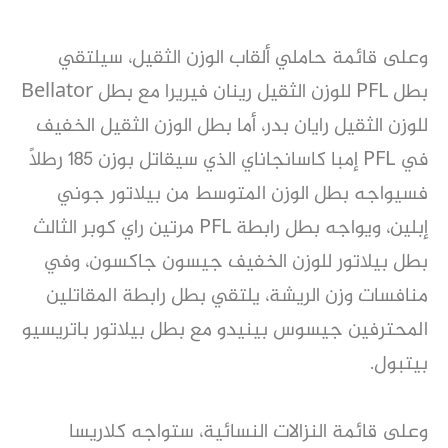
وعلى قائمة حاملي ألقاب الوزن الثقيل، سيلتقي
بطل PFL للوزن الثقيل رينان فيريرا مع بطل Bellator
للوزن الثقيل رايان بدر، أما بطل الوزن الثقيل الخفيف
في PFL إمبا كاسانجاناي الذي سيقاتل بوزن 185 رطلاً
فسيواجه بطل الوزن المتوسط من بيلاتور جوني
إبلين، ويواجه بطل رابطة PFL مرتين راي كوبر الثالث
بطل بيلاتور للوزن الخفيف جيسون جاكسون، وفي
منافسات وزن الريشة، يلتقي بطل رابطة المقاتلين
المحترفين جيسوس بينيدو مع بطل بيلاتور باتريسيو
بيتبول.
وعلى قائمة النزالات النسائية، ستواجه كلاريسا