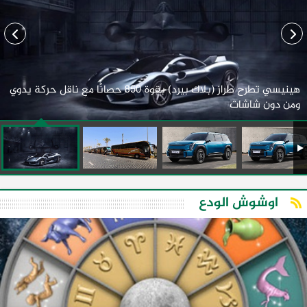
هينيسي تطرح طراز (بلاك بيرد) بقوة 850 حصانًا مع ناقل حركة يدوي
ومن دون شاشات
اوشوش الودع