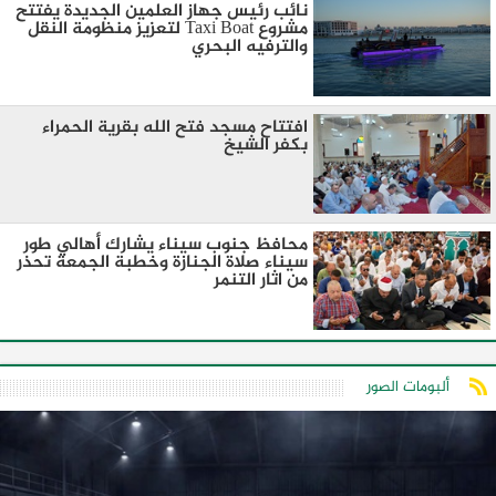
نائب رئيس جهاز العلمين الجديدة يفتتح
مشروع Taxi Boat لتعزيز منظومة النقل
والترفيه البحري
افتتاح مسجد فتح الله بقرية الحمراء
بكفر الشيخ
محافظ جنوب سيناء يشارك أهالي طور
سيناء صلاة الجنازة وخطبة الجمعة تحذر
من اثار التنمر
ألبومات الصور