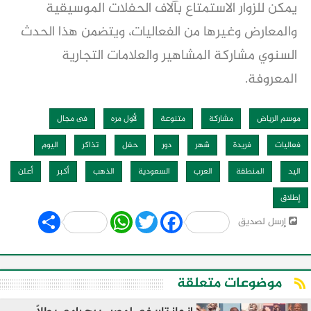
يمكن للزوار الاستمتاع بآلاف الحفلات الموسيقية
والمعارض وغيرها من الفعاليات، ويتضمن هذا الحدث
السنوي مشاركة المشاهير والعلامات التجارية
المعروفة.
موسم الرياض
مشاركة
متنوعة
لأول مره
فى مجال
فعاليات
فريدة
شهر
دور
حفل
تذاكر
اليوم
اليد
المنطقة
العرب
السعودية
الذهب
أكبر
أعلن
إطلاق
Share
WhatsApp
Twitter
Facebook
إرسل لصديق
موضوعات متعلقة