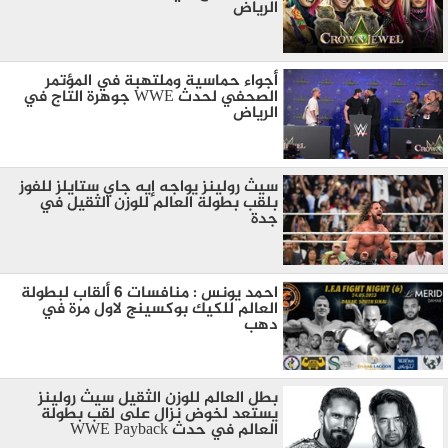
الرياض
أجواء حماسية وملتهبة في المؤتمر
الصحفي لحدث WWE جوهرة التاج في
الرياض
سيث رولينز يواجه إيه جاي ستايلز للفوز
بلقب بطولة العالم للوزن الثقيل في
جدة
احمد يونس : منافسات 6 ألقاب لبطولة
العالم للكيك بوكسينج لاول مرة في
دهب
بطل العالم للوزن الثقيل سيث رولينز
يستعد لخوض نزال على لقب بطولة
العالم في حدث WWE Payback