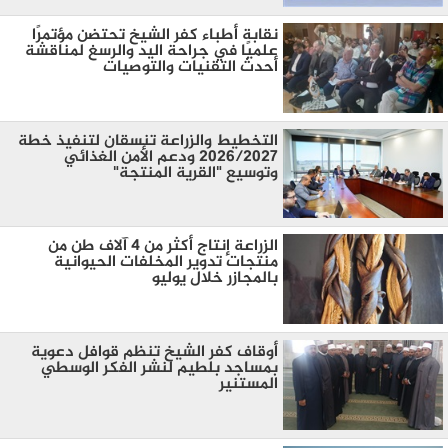
نقابة أطباء كفر الشيخ تحتضن مؤتمرًا
علميًا في جراحة اليد والرسغ لمناقشة
أحدث التقنيات والتوصيات
التخطيط والزراعة تنسقان لتنفيذ خطة
2026/2027 ودعم الأمن الغذائي
وتوسيع "القرية المنتجة"
الزراعة إنتاج أكثر من 4 آلاف طن من
منتجات تدوير المخلفات الحيوانية
بالمجازر خلال يوليو
أوقاف كفر الشيخ تنظم قوافل دعوية
بمساجد بلطيم لنشر الفكر الوسطي
المستنير