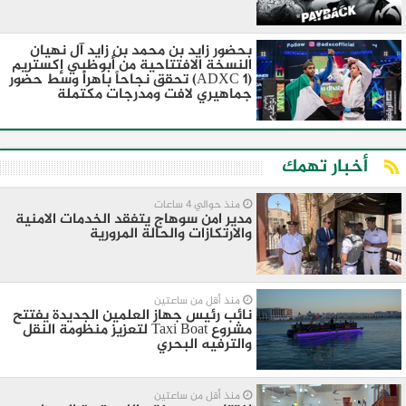
بحضور زايد بن محمد بن زايد آل نهيان
النسخة الافتتاحية من أبوظبي إكستريم
(ADXC 1) تحقق نجاحاً باهراً وسط حضور
جماهيري لافت ومدرجات مكتملة
أخبار تهمك
منذ حوالي 4 ساعات
مدير امن سوهاج يتفقد الخدمات الامنية
والارتكازات والحالة المرورية
منذ أقل من ساعتين
نائب رئيس جهاز العلمين الجديدة يفتتح
مشروع Taxi Boat لتعزيز منظومة النقل
والترفيه البحري
منذ أقل من ساعتين