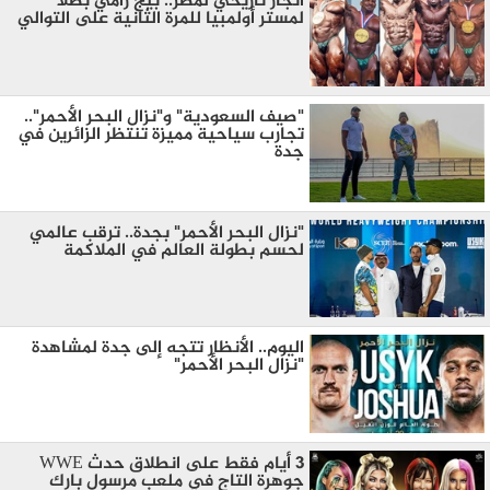
انجاز تاريخي لمصر.. بيج رامي بطلاً
لمستر أولمبيا للمرة الثانية على التوالي
"صيف السعودية" و"نزال البحر الأحمر"..
تجارب سياحية مميزة تنتظر الزائرين في
جدة
"نزال البحر الأحمر" بجدة.. ترقب عالمي
لحسم بطولة العالم في الملاكمة
اليوم.. الأنظار تتجه إلى جدة لمشاهدة
"نزال البحر الأحمر"
3 أيام فقط على انطلاق حدث WWE
جوهرة التاج في ملعب مرسول بارك