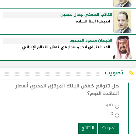
الكاتب الصحفي جمال حسين
انتبهوا ايها السادة
القبطان محمود المحمود
العد التنازلي لآخر مسمار في نعش النظام الإيراني
تصويت
هل تتوقع خفض البنك المركزي المصري أسعار
الفائدة اليوم؟
نعم
لا
تصويت
النتائج