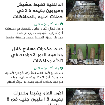
وقد أسفرت جهودها خلال الآونة الأخيرة ...
الداخلية تضبط حشيش
وهيروين بقيمه 3,5 في
حملات امنيه بالمحافظات
منذ أكثر من سنتين
واصل قطاع الأمن العام بالتنسيق مع مديريات
أمن أسوان، الشرقية، جنوب سيناء، قنا،
دمياط، الجيزة، البحيرة جهود ملاحقة وضبط
العناصر الإجرامية حائزى ومتجرى المواد
المخدرة والأسلحة النارية والذخائر غير ...
ضبط مخدرات وسلاح خلال
مداهمه البؤر الاجراميه في
ثلاثه محافظات
منذ أكثر من سنتين
قام قطاع الأمن العام بمُشاركة الأجهزة الأمنية
بمديريات أمن الإسكندرية- أسوان- دمياط
بتوجيه حملات أمنية بعدد من دوائر أقسام
ومراكز الشرطة ، لإستهداف وضبط حائزى
ومتجرى المواد المخدرة والأسلحة النارية ...
الأمن العام يضبط مخدرات
بقيمه 1,8 مليون جنيه في 8