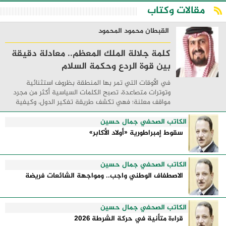
مقالات وكتاب
القبطان محمود المحمود
كلمة جلالة الملك المعظم.. معادلة دقيقة
بين قوة الردع وحكمة السلام
في الأوقات التي تمر بها المنطقة بظروف استثنائية
وتوترات متصاعدة، تصبح الكلمات السياسية أكثر من مجرد
مواقف معلنة؛ فهي تكشف طريقة تفكير الدول، وكيفية
إدارتها للأزمات، والحدود التي تفصل بين القوة ...
الكاتب الصحفي جمال حسين
سقوط إمبراطورية «أولاد الأكابر»
الكاتب الصحفي جمال حسين
الاصطفاف الوطني واجب.. ومواجهة الشائعات فريضة
الكاتب الصحفي جمال حسين
قراءة متأنية في حركة الشرطة 2026