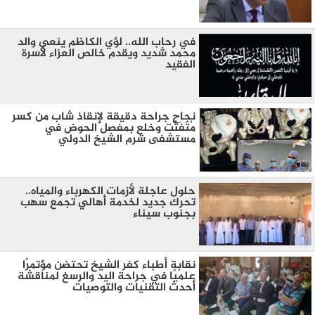
في رحاب الله.. لؤي الكاظم ينعي والد
محمد شديد ويقدم خالص العزاء لأسرة
الفقيد
نجاح جراحة دقيقة لإنقاذ شاب من كسر
مُتَفَتِّت وخلع بمفصل الحوض في
مستشفى شرم الشيخ الدولي
حلول عاجلة لأزمات الكهرباء والمياه..
تحرك جديد لخدمة أهالي تجمع سهب
بجنوب سيناء
نقابة أطباء كفر الشيخ تحتضن مؤتمرًا
علميًا في جراحة اليد والرسغ لمناقشة
أحدث التقنيات والتوصيات