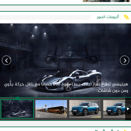
ألبومات الصور
هينيسي تطرح طراز (بلاك بيرد) بقوة 850 حصانًا مع ناقل حركة يدوي
ومن دون شاشات