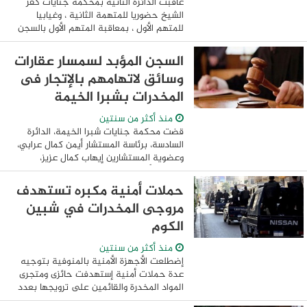
عاقبت الدائرة الثانية بمحكمة جنايات كفر
الشيخ حضوريا للمتهمة الثانية ، وغيابيا
للمتهم الأول ، بمعاقبة المتهم الأول بالسجن
المشدد لمدة 15 سنة ، وتغريمه 50 الف جنيه
، عما أسند إليه ومصادرة ...
السجن المؤبد لسمسار عقارات
وسائق لاتهامهم بالإتجار فى
المخدرات بشبرا الخيمة
منذ أكثر من سنتين
قضت محكمة جنايات شبرا الخيمة، الدائرة
السادسة، برئاسة المستشار أيمن كمال عرابي،
وعضوية المستشارين إيهاب كمال عزيز،
ومحمد الأمير إبراهيم، ومحمد جاد الحق،
وأمانة سر جابر عبد المحسن، بالسجن المؤبد
حملات أمنية مكبره تستهدف
...
مروجى المخدرات في شبين
الكوم
منذ أكثر من سنتين
إضطلعت الأجهزة الأمنية بالمنوفية بتوجيه
عدة حملات أمنية إستهدفت حائزى ومتجرى
المواد المخدرة والقائمين على ترويجها بعدد
من المناطق بدائرة قسم شرطة شبين الكوم