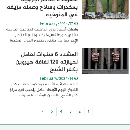
بمخدرات وسلاح وعمله مزيفه
في المنوفيه
17/February/2024
واصلت أجهزة وزارة الداخلية لمكافحة الجريمة
بشتى صورها لاسيما رصد وتتبع العناصر
الإجرامية من حائزى ومتجرى المواد المخدرة
والأسلحة النارية والذخائر الغير مرخصة تمكن
قطاع الأمن العام بمشاركة الأجهزة ...
المشدد 6 سنوات لعامل
لحيازته 120 لفافة هيروين
بكفر الشيخ
14/February/2024
عاقبت الدائرة الثانية بمحكمة جنايات كفر
الشيخ، اليوم الأربعاء، عامل بإحدي قري مركز
كفر الشيخ، بالسجن المشدد 6 سنوات
وتغريمه مبلغ مائة الف جنيه عما أسند إليه
ومصادرة المخدر المضبوط والزمته المصاريف.
»
5
4
3
2
1
...