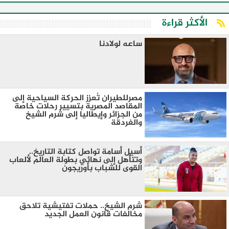
الأكثر قراءة
ساعه لولادنا
مصرللطيران تُعزز الحركة السياحية إلى
المقاصد المصرية بتسيير رحلات خاصة
من الجزائر وإيطاليا إلى شرم الشيخ
والغردقة
أسيل أسامة تواصل كتابة التاريخ..
وتتأهل إلى نهائي بطولة العالم لألعاب
القوى للشباب بأوريجون
شرم الشيخ.. حملات تفتيشية تلاحق
مخالفات قانون العمل الجديد