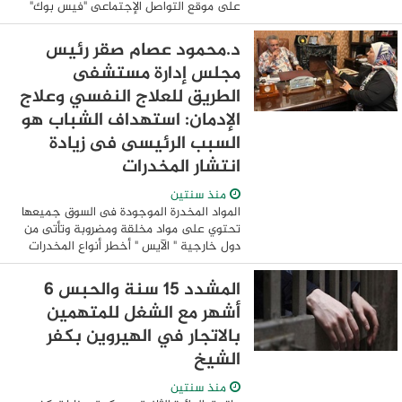
على موقع التواصل الإجتماعى "فيس بوك"
يتضرر خلاله صاحب الحساب من قيام بعض
الأشخاص بتعاطى وترويج المواد المخدرة
د.محمود عصام صقر رئيس
بإحدى ...
مجلس إدارة مستشفى
الطريق للعلاج النفسي وعلاج
الإدمان: استهداف الشباب هو
السبب الرئيسى فى زيادة
انتشار المخدرات
منذ سنتين
المواد المخدرة الموجودة فى السوق جميعها
تحتوي على مواد مخلقة ومضروبة وتأتى من
دول خارجية " الآيس " أخطر أنواع المخدرات
ويؤدى إلى حوادث قتل كثيرة داخل المجتمع
المصرى الأسرة لها دور كبير ومؤثر فى ...
المشدد 15 سنة والحبس 6
أشهر مع الشغل للمتهمين
بالاتجار في الهيروين بكفر
الشيخ
منذ سنتين