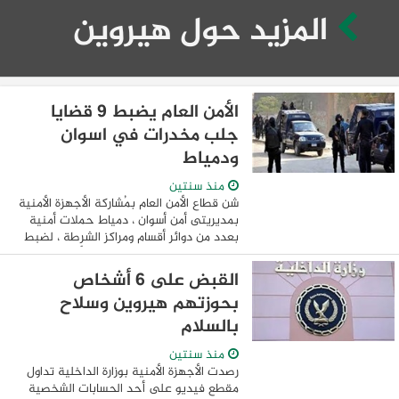
المزيد حول هيروين
الأمن العام يضبط 9 قضايا
جلب مخدرات في اسوان
ودمياط
منذ سنتين
شن قطاع الأمن العام بمُشاركة الأجهزة الأمنية
بمديريتى أمن أسوان ، دمياط حملات أمنية
بعدد من دوائر أقسام ومراكز الشرطة ، لضبط
حائزى ومتجرى المواد المخدرة والأسلحة النارية
والذخائر غير المرخصة وضبط ...
القبض على 6 أشخاص
بحوزتهم هيروين وسلاح
بالسلام
منذ سنتين
رصدت الأجهزة الأمنية بوزارة الداخلية تداول
مقطع فيديو على أحد الحسابات الشخصية