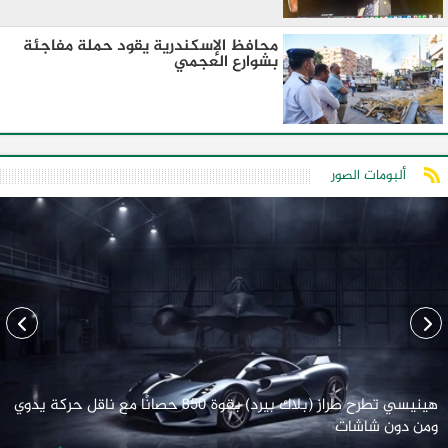
محافظ الإسكندرية يقود حملة مفاجئة
بشوارع العجمي
ألبومات الصور
هينيسي تطرح طراز (بلاك بيرد) بقوة 850 حصانًا مع ناقل حركة يدوي
ومن دون شاشات