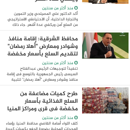
منذ أكثر من سنتين
أكد الدكتور علي المصيلحي وزير التموين
والتجارة الداخلية، أن الاحتياطي الاستراتيجي
من السلع آمن ويكفي عدة أشهر. جاء ذلك
خلال افتتاحه فرع مجموعة بنده السعودية
في منطقة المعادي والمقام على مساحة 4
محافظ الشرقية: إقامة منافذ
...
وشوادر ومعارض "أهلا رمضان"
لتقديم السلع بأسعار مخفضة
منذ أكثر من سنتين
تنفيذاً لتوجيهات الرئيس عبدالفتاح
السيسى رئيس الجمهورية بالتوسع فى إقامة
منافذ وشوادر ومعارض "أهلا رمضان" لتلبية
احتياجات المواطنين من السلع بسعر مناسب
فى ظل الظروف الاقتصادية الصعبة.. أعلن ...
طرح كميات مضاعفة من
السلع الغذائية بأسعار
مخفضة فى قرى ومراكز المنيا
منذ أكثر من سنتين
كلف اللواء أسامة القاضي محافظ المنيا، رؤساء
الوحدات المحلية بضرورة الدفع بكميات كبيرة