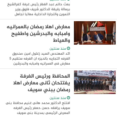
بعث حاتم عبد الغفار رئيس غرفة كفرالشيخ
برسالة رقيقة للدكتور شريف فاروق وزير
التموين والتجارة الداخلية معاتبا تجاهل
الصفحة الرسمية للوزارة علي مواقع التواصل
الاجتماعي لدور الغرف التجارية في اقامة ...
معارض اهلا رمضان بالعمرانيه
وامبابه والبدرشين واطفيح
والعياط
منذ سنتين
اكد المهندس السيد زغلول امين صندوق
الغرفه التجاريه بالحيزه ان الغرفه ستقيم 5
معارض فى العمرانيه وامبابه والبدرشين
واطفيح والعياط ، موضحا ان الغرفه ستتحمل
تكلفة اقامة 3 معارض منهم بالكامل وهم ...
المحافظ ورئيس الغرفة
يفتتحان ثانى معارض اهلا
رمضان ببني سويف
منذ سنتين
افتتح الدكتور محمد هانى غنيم محافظ بنى
سويف يرافقه حسن حعفر رئيس الغرفه
المعرض الرئيسى بمدينة بنى سويف