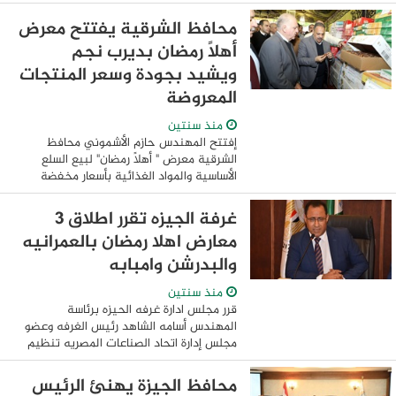
العاصمه وهو ثانى معارض المحافظه والذى
اقيم بحديقة النصر بميدان المديريه ضمن
محافظ الشرقية يفتتح معرض
سلسلة معارض أهلا ...
أهلاً رمضان بديرب نجم
ويشيد بجودة وسعر المنتجات
المعروضة
منذ سنتين
إفتتح المهندس حازم الأشموني محافظ
الشرقية معرض " أهلاً رمضان" لبيع السلع
الأساسية والمواد الغذائية بأسعار مخفضة
للمواطنين ، والذي تقيمه المحافظة بالتعاون
مع مديرية التموين وكبار التجار تزامناً ...
غرفة الجيزه تقرر اطلاق 3
معارض اهلا رمضان بالعمرانيه
والبدرشن وامبابه
منذ سنتين
قرر مجلس ادارة غرفه الحيزه برئاسة
المهندس أسامه الشاهد رئيس الغرفه وعضو
مجلس إدارة اتحاد الصناعات المصريه تنظيم
الغرفه لثلاث معارض وذلك استعدادا لشهر
رمضان بالتعاون مع محافظة الجيزه ، وقال
محافظ الجيزة يهنئ الرئيس
السيد ...