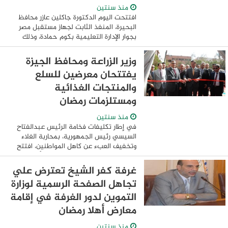
منذ سنتين
افتتحت اليوم الدكتورة جاكلين عازر محافظ
البحيرة، المنفذ الثابت لجهاز مستقبل مصر
بجوار الإدارة التعليمية بكوم حمادة، وذلك
بحضور الدكتور حازم الديب نائب محافظ
البحيرة واللواء حسن موافى السكرتير العام ...
وزير الزراعة ومحافظ الجيزة
يفتتحان معرضين للسلع
والمنتجات الغذائية
ومستلزمات رمضان
منذ سنتين
في إطار تكليفات فخامة الرئيس عبدالفتاح
السيسي رئيس الجمهورية، بمحاربة الغلاء
وتخفيف العبء عن كاهل المواطنين، افتتح
علاء فاروق وزير الزراعة واستصلاح الأراضي،
والمهندس عادل النجار محافظ الجيزة، ...
غرفة كفر الشيخ تعترض علي
تجاهل الصفحة الرسمية لوزارة
التموين لدور الغرفة في إقامة
معارض أهلا رمضان
منذ سنتين