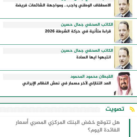
الاصطفاف الوطني واجب.. ومواجهة الشائعات فريضة
الكاتب الصحفي جمال حسين
قراءة متأنية في حركة الشرطة 2026
الكاتب الصحفي جمال حسين
انتبهوا ايها السادة
القبطان محمود المحمود
العد التنازلي لآخر مسمار في نعش النظام الإيراني
تصويت
هل تتوقع خفض البنك المركزي المصري أسعار
الفائدة اليوم؟