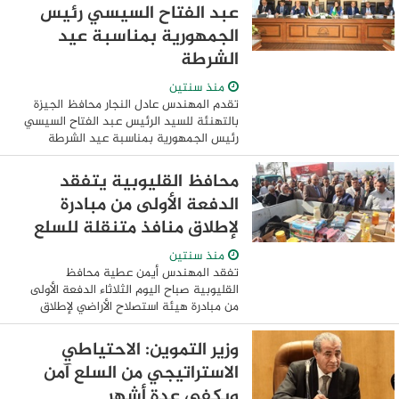
عبد الفتاح السيسي رئيس
الجمهورية بمناسبة عيد
الشرطة
منذ سنتين
تقدم المهندس عادل النجار محافظ الجيزة
بالتهنئة للسيد الرئيس عبد الفتاح السيسي
رئيس الجمهورية بمناسبة عيد الشرطة
متمنيا لسيادته دوام التوفيق ولمصر وشعبها
الأمن والإستقرار والرخاء. جاء ذلك فى مستهل
محافظ القليوبية يتفقد
...
الدفعة الأولى من مبادرة
لإطلاق منافذ متنقلة للسلع
منذ سنتين
تفقد المهندس أيمن عطية محافظ
القليوبية صباح اليوم الثلاثاء الدفعة الأولى
من مبادرة هيئة استصلاح الأراضي لإطلاق
منافذ متنقلة للسلع والمنتجات الغذائية
بمدن كفر شكر وقليوب والخصوص وشرق
وزير التموين: الاحتياطي
شبرا الخيمة وغرب ...
الاستراتيجي من السلع آمن
ويكفي عدة أشهر