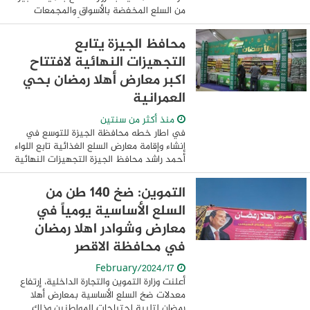
من السلع المخفضة بالأسواق والمجمعات
الاستهلاكية وإقامة معارض "أهلا رمضان"على
مستوى مراكز المحافظة بتخفيضات تصل ...
محافظ الجيزة يتابع
التجهيزات النهائية لافتتاح
اكبر معارض أهلا رمضان بحي
العمرانية
منذ أكثر من سنتين
في اطار خطه محافظة الجيزة للتوسع في
إنشاء وإقامة معارض السلع الغذائية تابع اللواء
أحمد راشد محافظ الجيزة التجهيزات النهائية
لافتتاح معرض اهلا رمضان بشارع ترعه الزمر
بحي العمرانية للسلع والمواد ...
التموين: ضخ 140 طن من
السلع الأساسية يومياً في
معارض وشوادر اهلا رمضان
في محافظة الاقصر
17/February/2024
أعلنت وزارة التموين والتجارة الداخلية، إرتفاع
معدلات ضخ السلع الأساسية بمعارض أهلا
رمضان لتلبية احتياجات المواطنين وذلك