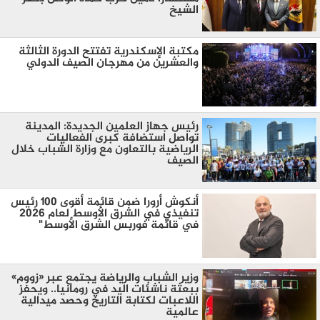
الشيخ
مكتبة الإسكندرية تفتتح الدورة الثالثة
والعشرين من مهرجان الصيف الدولي
رئيس جهاز العلمين الجديدة: المدينة
تواصل استضافة كبرى الفعاليات
الرياضية بالتعاون مع وزارة الشباب خلال
الصيف
أنكوش أرورا ضمن قائمة أقوى 100 رئيس
تنفيذي في الشرق الأوسط لعام 2026
في قائمة فوربس الشرق الأوسط"
وزير الشباب والرياضة يجتمع عبر «زووم»
ببعثة ناشئات اليد في رومانيا.. ويحفز
اللاعبات لكتابة التاريخ وحصد ميدالية
عالمية