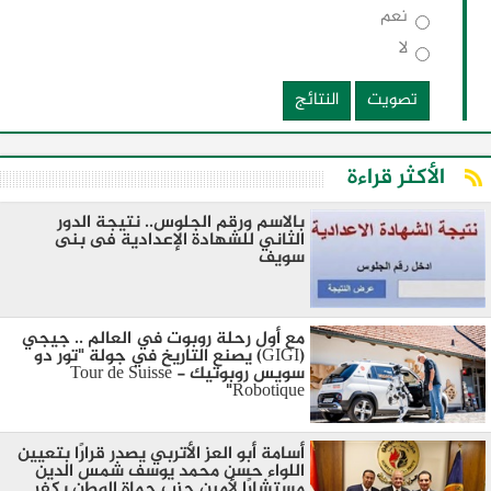
نعم
لا
تصويت
النتائج
الأكثر قراءة
بالاسم ورقم الجلوس.. نتيجة الدور
الثاني للشهادة الإعدادية فى بنى
سويف
مع أول رحلة روبوت في العالم .. جيجي
(GIGI) يصنع التاريخ في جولة "تور دو
سويس روبوتيك - Tour de Suisse
Robotique"
أسامة أبو العز الأتربي يصدر قرارًا بتعيين
اللواء حسن محمد يوسف شمس الدين
مستشارًا لأمين حزب حماة الوطن بكفر