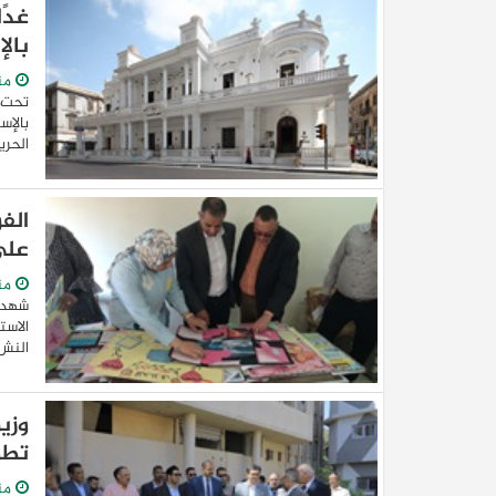
غدً
بال
من
تحت ر
بالإس
الحري
الف
على
من
شهد ا
الاست
النشء
وزي
تطو
من