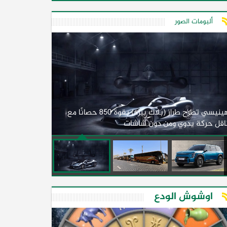
ألبومات الصور
لأول مرة.. مصر
هينيسي تطرح طراز (بلاك بيرد) بقوة 850 حصانًا مع
اقل حركة يدوي ومن دون شاشات
2026)
اوشوش الودع