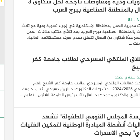
تسويات ودية ومفاوضات ناجحة لحل شكاوى 3
ل بالمنطقة الصناعية ببرج العرب
ذ سنة
مديرية العمل بمحافظة الإسكندرية في إجراء تسوية ودية مع ثلاث
 بالمنطقة الصناعية ببرج العرب، بعد تلقّي مكتب علاقات العمل
مع عدّة شكاوى من العمال تتعلق بعدم صرف مستحقاتهم المالية.
ت ...
لاق الملتقي المسرحي لطلاب جامعة كفر
يخ
ذ سنة و نصف
ت فعاليات الملتقي المسرحي لطلاب جامعة كفر الشيخ للعام
الجامعي 2024/2025، تحت رعاية الدكتور عبد الرازق دسوقي رئيس جامعة
لشيخ، والدكتور محمد عبد العال نائب رئيس الجامعة لشئون التعليم ...
يسة المجلس القومي للطفولة" تشهد
ليات أنشطة المبادرة الوطنية لتمكين الفتيات
َي" بحي الاسمرات