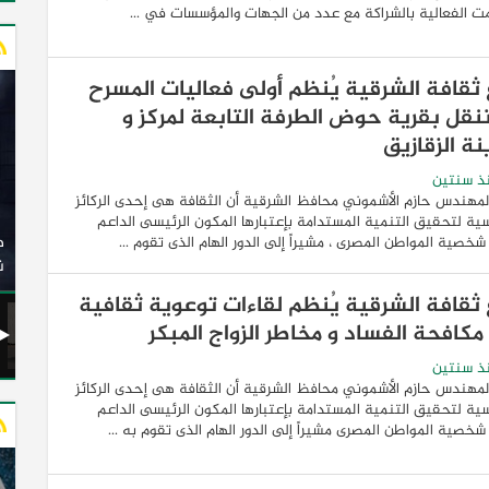
ت الفعالية بالشراكة مع عدد من الجهات والمؤسسات في ...
 ثقافة الشرقية يُنظم أولى فعاليات المسرح
تنقل بقرية حوض الطرفة التابعة لمركز و
نة الزقازيق
ذ سنتين
لمهندس حازم الأشموني محافظ الشرقية أن الثقافة هى إحدى الركائز
وزير النقل يدشن 20 أتوبيسًا جديدًا مكيفًا من إنتاج شركة
سية لتحقيق التنمية المستدامة بإعتبارها المكون الرئيسى الداعم
ات الكهربائية
النصر للسيارات إلى شركة الاتحاد العربي للنقل البري
 شخصية المواطن المصرى ، مشيراً إلى الدور الهام الذى تقوم ...
(السوبرجيت)
ن
 ثقافة الشرقية يُنظم لقاءات توعوية ثقافية
مكافحة الفساد و مخاطر الزواج المبكر
ذ سنتين
لمهندس حازم الأشموني محافظ الشرقية أن الثقافة هى إحدى الركائز
سية لتحقيق التنمية المستدامة بإعتبارها المكون الرئيسى الداعم
 شخصية المواطن المصرى مشيراً إلى الدور الهام الذى تقوم به ...