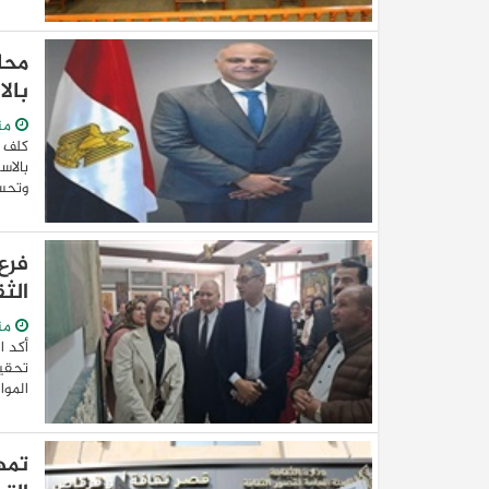
محا
بال
من
كلف ا
بالاس
وتحسي
فرع
الث
من
أكد ا
تحقيق
الموا
تمهي