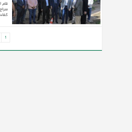
قام ا
سراج 
كفاءة
1