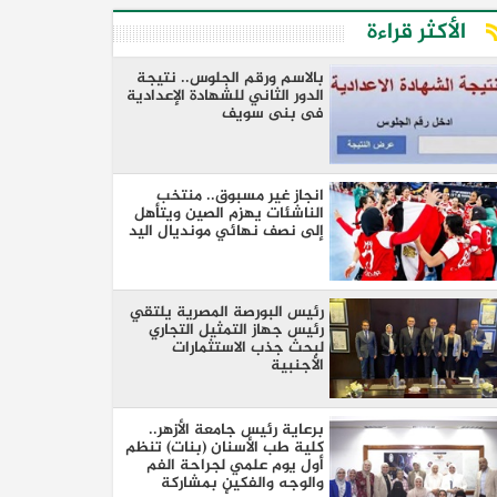
الأكثر قراءة
بالاسم ورقم الجلوس.. نتيجة
الدور الثاني للشهادة الإعدادية
فى بنى سويف
انجاز غير مسبوق.. منتخب
الناشئات يهزم الصين ويتأهل
إلى نصف نهائي مونديال اليد
رئيس البورصة المصرية يلتقي
رئيس جهاز التمثيل التجاري
لبحث جذب الاستثمارات
الأجنبية
برعاية رئيس جامعة الأزهر..
كلية طب الأسنان (بنات) تنظم
أول يوم علمي لجراحة الفم
والوجه والفكين بمشاركة