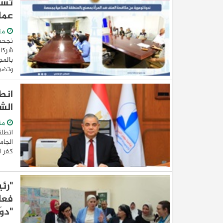
عما
من
نجحت 
شركات
بالمج
وتضمن
انط
الش
من
انطلق
كفر ا
"رئ
فعا
"دو