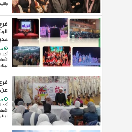
واقيم
فرع
الم
مدي
من
أكد ا
الأسا
كيا EV9 GT للباحثين عن متعة قيادة السيار
لبناء
العائلية
فرع
عن 
من
أكد ا
الأسا
لبناء