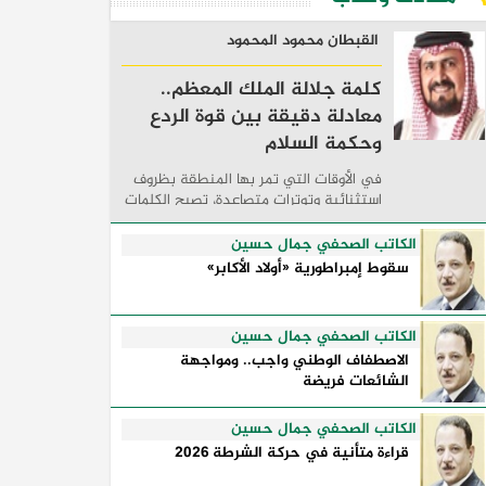
القبطان محمود المحمود
كلمة جلالة الملك المعظم..
معادلة دقيقة بين قوة الردع
وحكمة السلام
في الأوقات التي تمر بها المنطقة بظروف
استثنائية وتوترات متصاعدة، تصبح الكلمات
السياسية أكثر من مجرد مواقف معلنة؛ فهي
تكشف طريقة تفكير الدول، وكيفية إدارتها
الكاتب الصحفي جمال حسين
للأزمات، والحدود التي تفصل بين القوة ...
سقوط إمبراطورية «أولاد الأكابر»
الكاتب الصحفي جمال حسين
الاصطفاف الوطني واجب.. ومواجهة
الشائعات فريضة
الكاتب الصحفي جمال حسين
قراءة متأنية في حركة الشرطة 2026