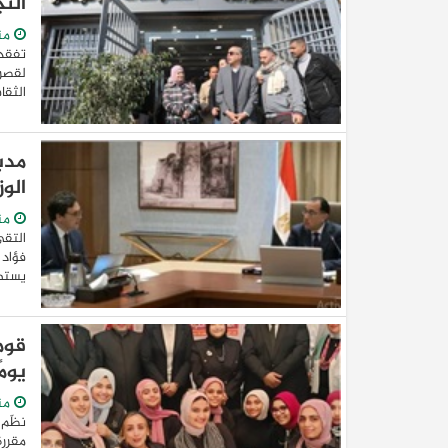
الت
من
تفقد 
لقصر 
الثقا
مدب
الوز
من
التقى
فؤاد 
يستهد
يوم
من
نظّم 