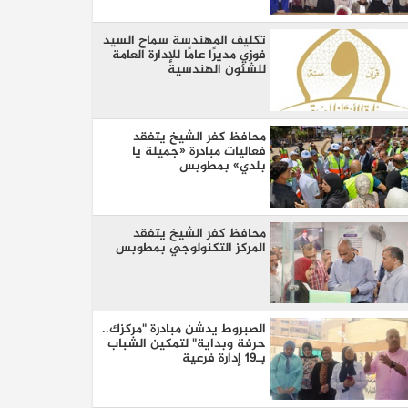
نخبة من كبار الأساتذة والخبراء
تكليف المهندسة سماح السيد
فوزي مديرًا عامًا للإدارة العامة
للشئون الهندسية
محافظ كفر الشيخ يتفقد
فعاليات مبادرة «جميلة يا
بلدي» بمطوبس
محافظ كفر الشيخ يتفقد
المركز التكنولوجي بمطوبس
الصبروط يدشن مبادرة "مركزك..
حرفة وبداية" لتمكين الشباب
بـ19 إدارة فرعية