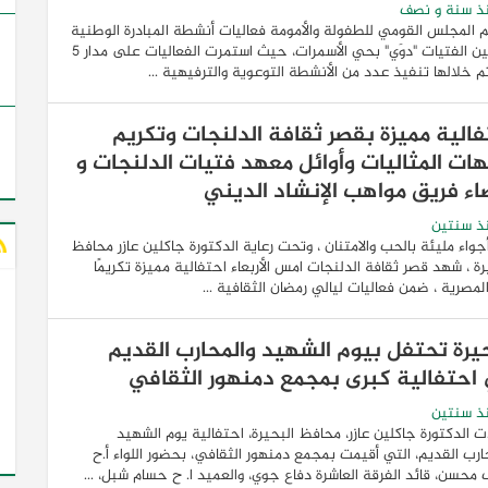
ذ سنة و نصف
 المجلس القومي للطفولة والأمومة فعاليات أنشطة المبادرة الوطنية
لتمكين الفتيات "دوَي" بحي الأسمرات، حيث استمرت الفعاليات على مدار 5
تم خلالها تنفيذ عدد من الأنشطة التوعوية والترفيهية ...
فالية مميزة بقصر ثقافة الدلنجات وتكريم
مهات المثاليات وأوائل معهد فتيات الدلنجات و
اء فريق مواهب الإنشاد الديني
ذ سنتين
واء مليئة بالحب والامتنان ، وتحت رعاية الدكتورة جاكلين عازر محافظ
رة ، شهد قصر ثقافة الدلنجات امس الأربعاء احتفالية مميزة تكريمًا
المصرية ، ضمن فعاليات ليالي رمضان الثقافية ...
حيرة تحتفل بيوم الشهيد والمحارب القديم
احتفالية كبرى بمجمع دمنهور الثقافي
ذ سنتين
الدكتورة جاكلين عازر، محافظ البحيرة، احتفالية يوم الشهيد
ارب القديم، التي أقيمت بمجمع دمنهور الثقافي، بحضور اللواء أ.ح
محسن، قائد الفرقة العاشرة دفاع جوي، والعميد ا. ح حسام شبل، ...