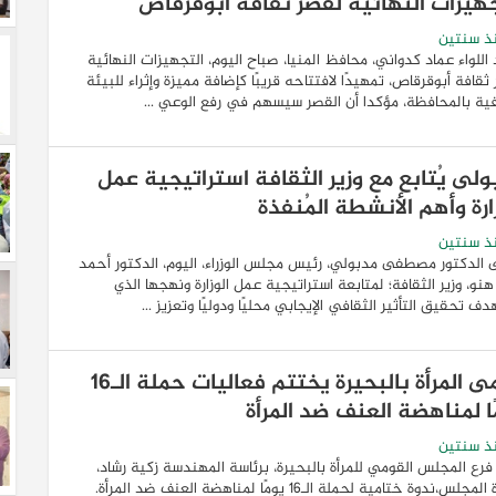
جهيزات النهائية لقصر ثقافة أبوقرقاص
ذ سنتين
اللواء عماد كدواني، محافظ المنيا، صباح اليوم، التجهيزات النهائية
ثقافة أبوقرقاص، تمهيدًا لافتتاحه قريبًا كإضافة مميزة وإثراء للبيئة
فية بالمحافظة، مؤكدا أن القصر سيسهم في رفع الوعي ...
ولى يُتابع مع وزير الثقافة استراتيجية عمل
ارة وأهم الأنشطة المُنفذة
ذ سنتين
 الدكتور مصطفى مدبولي، رئيس مجلس الوزراء، اليوم، الدكتور أحمد
هنو، وزير الثقافة؛ لمتابعة استراتيجية عمل الوزارة ونهجها الذي
ف تحقيق التأثير الثقافي الإيجابي محليًا ودوليًا وتعزيز ...
قومى المرأة بالبحيرة يختتم فعاليات حملة الـ16
ًا لمناهضة العنف ضد المرأة
ذ سنتين
فرع المجلس القومي للمرأة بالبحيرة، برئاسة المهندسة زكية رشاد،
مقررة المجلس،ندوة ختامية لحملة الـ16 يومًا لمناهضة العنف ضد المرأة.