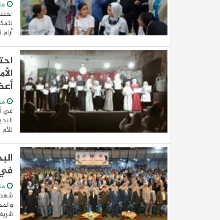
من
اختتم
أيام 
احت
الأ
أعض
من
في أج
البحي
للأم 
الب
في 
من
شهدت 
والمح
شريف 