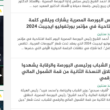
اذ أحمد الشيخ رئيس مجلس إدارة البورصة المصرية ، والأستاذ الدكتور
 ربيع رئيس جامعة دمياط و الأستاذ الدكتور السعيد عبد ...
س البورصة المصرية يشارك ويلقي كلمة
احية في مؤتمر بورتفوليو ايجيبت 2024
ذ سنتين
أحمد الشيخ رئيس البورصة المصرية اليوم كلمة افتتاحية في مؤتمر
بورتفوليو ايجيبت ٢٠٢٤ الذي يعقد تحت شعار "البورصات العربية.. تنافس
امل"، كما شارك في نقاشات الجلسة الحوارية الأولى التي حضرها ...
وزير النقل يدشن 20 أتوبيسًا جديدًا مكيفًا من إنتاج شركة
ات الكهربائية
النصر للسيارات إلى شركة الاتحاد العربي للنقل البري
(السوبرجيت)
ن
ر الشباب ورئيسى البورصة والرقابة يشهدوا
لاق النسخة الثانية من قمة الشمول المالي
رقمي
ذ سنتين
أشرف صبحي"، وزير الشباب والرياضة، و"محمد فريد"، رئيس الهيئة
ة للرقابة المالية، و"أحمد الشيخ"، رئيس البورصة المصرية، انطلاق
ة الثانية من قمة الشمول المالي والرقمي للشباب، تحت شعار "جيل