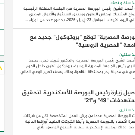
ذ سنة و نصف
أحمد الشيخ، رئيس البورصة المصرية في الجلسة المغلقة الرئيسية
ماع المشترك لمجلس التعاون ومنتدى الاستثمار والأعمال المصري
وم الاربعاء، الموافق ٢٣-إبريل-٢٠٢٥، بحضور عدد من الوزراء ...
بورصة المصرية" توقع "بروتوكول" جديد مع
امعة "المصرية الروسية"
ذ سنتين
حمد الشيخ رئيس البورصة المصرية، والدكتور شريف فخرى محمد
نبى رئيس الجامعة المصرية الروسية، بروتوكول تعاون داخل الحرم
عى فى مدينة بدر بمحافظة القاهرة، وذلك بهدف تعزيز الوعي المالي
.
صيل زيارة رئيس البورصة للأسكندرية لتحقيق
هدفات "49" و"21"
ذ سنتين
 البورصة المصرية عددا من ورش العمل المتخصصة لكل من شركات
رة الأعضاء بالبورصة المصرية وأيضا الشركات المقيد أوراقها المالية
رصة، وذلك بمدينة الإسكندرية بنهاية الأسبوع الماضى. يأتي ...