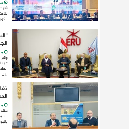
من
شارك 
للاجت
الكويتي الي
"ال
الج
من
وقع أ
عبدال
الجام
بين ..
تفا
المست
من
عقدت
السمس
بالبو