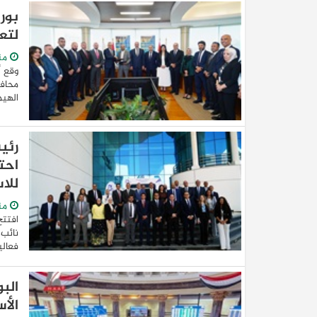
بور
لتع
من
وقع أ
محافظ
الهيم
رئي
احت
للا
من
افتتح
نائب 
فعالي
الب
الأ