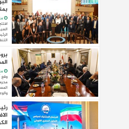
الب
بمن
من
افتتح
السيد
الرئي
التنف
برو
الم
من
وقع أ
محرم 
المست
والوع
رئي
الاف
الك