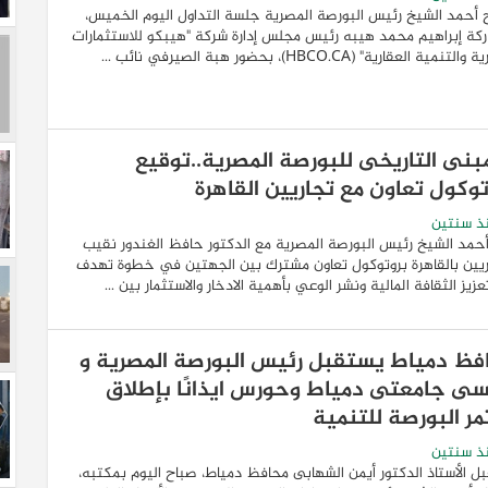
 أحمد الشيخ رئيس البورصة المصرية جلسة التداول اليوم الخميس،
كة إبراهيم محمد هيبه رئيس مجلس إدارة شركة "هيبكو للاستثمارات
تنمية العقارية" (HBCO.CA)، بحضور هبة الصيرفي نائب ...
مبنى التاريخى للبورصة المصرية..توقيع
توكول تعاون مع تجاريين القاهرة
ذ سنتين
حمد الشيخ رئيس البورصة المصرية مع الدكتور حافظ الغندور نقيب
ريين بالقاهرة بروتوكول تعاون مشترك بين الجهتين في خطوة تهدف
عزيز الثقافة المالية ونشر الوعي بأهمية الادخار والاستثمار بين ...
فظ دمياط يستقبل رئيس البورصة المصرية و
سى جامعتى دمياط وحورس ايذانًا بإطلاق
مر البورصة للتنمية
ذ سنتين
ل الأستاذ الدكتور أيمن الشهابى محافظ دمياط، صباح اليوم بمكتبه،