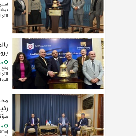
افتتح
بمشار
التجارية وال
بال
برو
من
وقع أ
التجا
إلى ت
محا
رئي
مؤت
من
إستقب