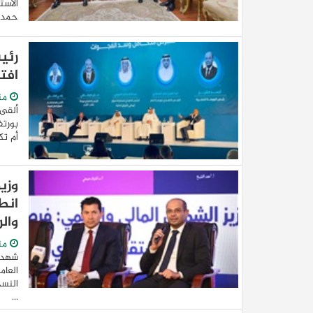
الأست
حمدان
رئي
افتت
من
ألقى 
أم تك
كيا EV9 GT للباحثين عن متعة قيادة السيار
العائلية
وزي
انط
وال
من
شهد "
العام
النسخ
...