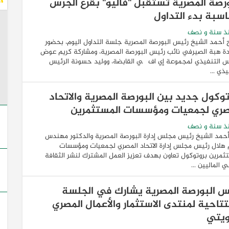
ورصة المصرية تستقبل "فاليو" بقرع الجرس
اسبة بدء التداول
ذ سنة و نصف
 أحمد الشيخ رئيس البورصة المصرية جلسة التداول اليوم، بحضور
ة هبة الصيرفي نائب رئيس البورصة المصرية، ومشاركة كريم عوض
س التنفيذي لمجموعة إي اف چي القابضة، ووليد حسونة الرئيس
يذي ...
توكول جديد بين البورصة المصرية والاتحاد
صري لجمعيات ومؤسسات المستثمرين
ذ سنة و نصف
حمد الشيخ رئيس مجلس إدارة البورصة المصرية والدكتور مهندس
هلال رئيس مجلس إدارة الاتحاد المصري لجمعيات ومؤسسات
ثمرين بروتوكول تعاون بهدف تعزيز العمل المشترك لنشر الثقافة
ي الماليين ...
س البورصة المصرية يشارك في الجلسة
تتاحية لمنتدى الاستثمار والأعمال المصري
ويتي