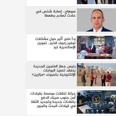
سوهاج.. إصابة شخص في
حادث تصادم بطهطا
رداً على أثير حول مشكلات
توفير رغيف الخبز.. تموين
الإسكندرية ترد
رئيس جهاز العلمين الجديدة
يتفقد تنفيذ البوابات
الإلكترونية بكمبوند «مزارين»
حركة تنقلات موسعة بقيادات
أمن جنوب سيناء الدفع
بكفاءات جديدة وتجديد الثقة
في قيادات البحث والمرور