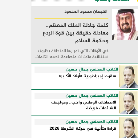
القبطان محمود المحمود
كلمة جلالة الملك المعظم..
معادلة دقيقة بين قوة الردع
وحكمة السلام
في الأوقات التي تمر بها المنطقة بظروف
استثنائية وتوترات متصاعدة، تصبح الكلمات
السياسية أكثر من مجرد مواقف معلنة؛ فهي
تكشف طريقة تفكير الدول، وكيفية إدارتها
الكاتب الصحفي جمال حسين
للأزمات، والحدود التي تفصل بين القوة ...
سقوط إمبراطورية «أولاد الأكابر»
الكاتب الصحفي جمال حسين
الاصطفاف الوطني واجب.. ومواجهة
الشائعات فريضة
الكاتب الصحفي جمال حسين
قراءة متأنية في حركة الشرطة 2026