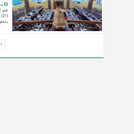
من
في إط
(7
بتطوي
1