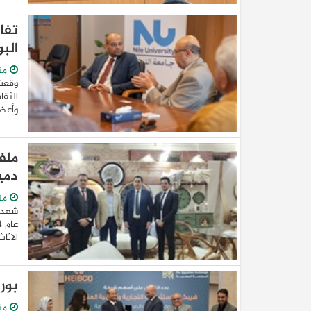
تفا
الب
من
وقعت 
الثقا
وأعضا
ملف
دميا
من
شهدت 
الاثا
بور
من