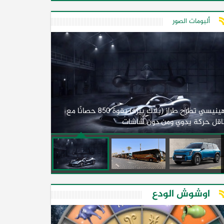
ألبومات الصور
لأول مرة.. مصر
هينيسي تطرح طراز (بلاك بيرد) بقوة 850 حصانًا مع
اقل حركة يدوي ومن دون شاشات
2026)
اوشوش الودع