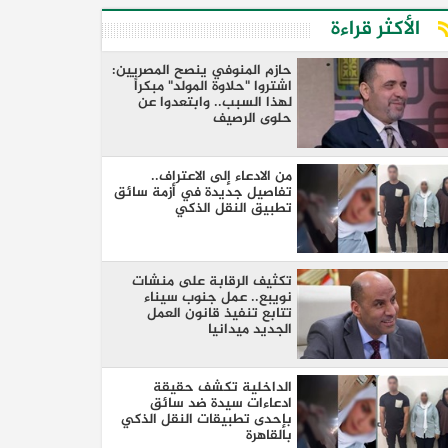
الأكثر قراءة
​حازم المنوفي ينصح المصريين:
اشتروا "حلاوة المولد" مبكراً
لهذا السبب.. وابتعدوا عن
حلوى الرصيف
من الادعاء إلى الاعتراف..
تفاصيل جديدة في أزمة سائق
تطبيق النقل الذكي
تكثيف الرقابة على منشات
نويبع.. عمل جنوب سيناء
تتابع تنفيذ قانون العمل
الجديد ميدانيا
الداخلية تكشف حقيقة
ادعاءات سيدة ضد سائق
بإحدى تطبيقات النقل الذكي
بالقاهرة