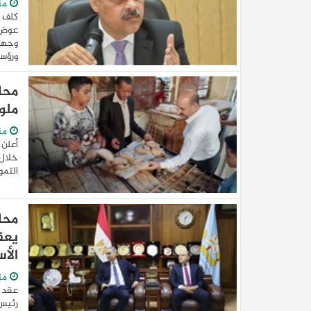
من
كلف 
عوض ا
وجهاز
ورؤساء
ملو
من
خلال 
التمو
محا
يعق
الأ
من
عقد ا
رئيس 