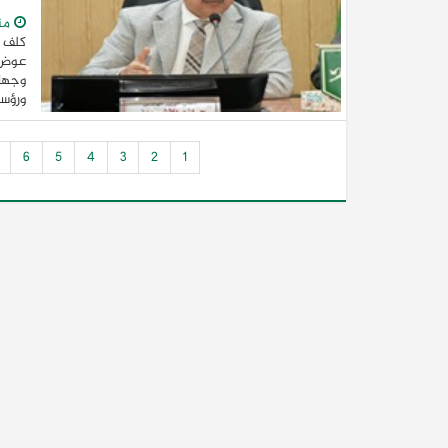
من
كلف 
عوض ا
وجهاز
ورؤساء
6
5
4
3
2
1