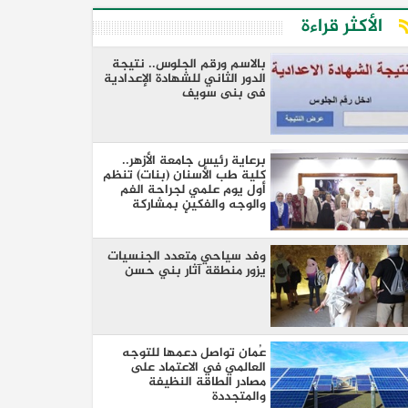
الأكثر قراءة
بالاسم ورقم الجلوس.. نتيجة
الدور الثاني للشهادة الإعدادية
فى بنى سويف
برعاية رئيس جامعة الأزهر..
كلية طب الأسنان (بنات) تنظم
أول يوم علمي لجراحة الفم
والوجه والفكين بمشاركة
نخبة من كبار الأساتذة والخبراء
وفد سياحي متعدد الجنسيات
يزور منطقة آثار بني حسن
عُمان تواصل دعمها للتوجه
العالمي في الاعتماد على
مصادر الطاقة النظيفة
والمتجددة