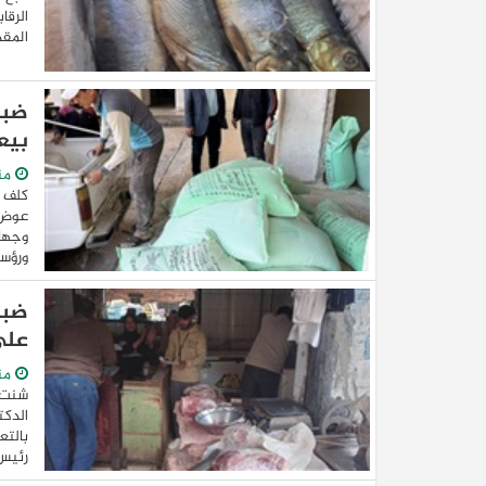
الرقا
المقد
بيع
من
كلف 
عوض ا
وجهاز
كيا EV9 GT للباحثين عن متعة قيادة السيار
ورؤساء
العائلية
ضبط
علي
من
شنت أ
الدكت
بالتع
رئيس 