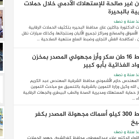
ان غير صالحة للإستهلاك الآدمي خلال حملات
ية بالبحيرة
ذ سنة و نصف
الدكتورة جاكلين عازر، محافظ البحيره بتكثيف الحملات الرقابية
لأسواق والمصانع ومراكز تجميع الألبان ومنتجاتها، وكذلك سيارات نقل
ان ، لمكافحة الغش التجارى وضبط السلع منتهية الصلاحية ...
ضبط 16 طن سكر وأرز مجهولي المصدر بمخزن
اد الغذائية بأبو كبير
ذ سنة و نصف
المهندس حازم الأشموني محافظ الشرقية المهندس عبد الكريم
لله وكيل وزارة التموين بالشرقية بالتنسيق مع مباحث التموين
 حماية المستهلك ومديرية الصحة والطب البيطري والجهات الرقابية
 ...
ضبط 300 كيلو أسماك مجهولة المصدر بكفر
يخ
ذ سنة و نصف
اللواء الدكتور علاء عبدالمعطي، محافظ كفرالشيخ، جهود الحملات