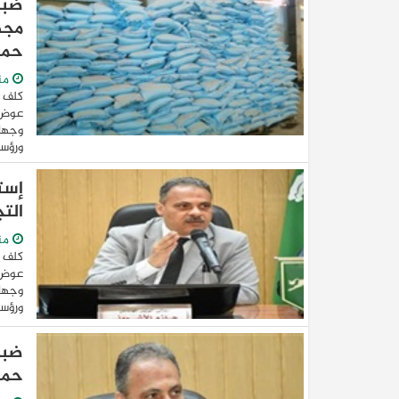
مجه
حما
من
كلف 
عوض ا
وجهاز
ورؤساء
إست
الت
من
كلف 
عوض ا
وجهاز
ورؤساء
حمل