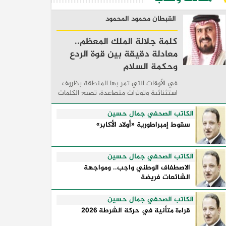
القبطان محمود المحمود
كلمة جلالة الملك المعظم..
معادلة دقيقة بين قوة الردع
وحكمة السلام
في الأوقات التي تمر بها المنطقة بظروف
استثنائية وتوترات متصاعدة، تصبح الكلمات
السياسية أكثر من مجرد مواقف معلنة؛ فهي
تكشف طريقة تفكير الدول، وكيفية إدارتها
الكاتب الصحفي جمال حسين
للأزمات، والحدود التي تفصل بين القوة ...
سقوط إمبراطورية «أولاد الأكابر»
الكاتب الصحفي جمال حسين
الاصطفاف الوطني واجب.. ومواجهة
الشائعات فريضة
الكاتب الصحفي جمال حسين
قراءة متأنية في حركة الشرطة 2026