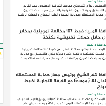
ذ سنة و نصف
المهندس حازم الأشموني محافظ الشرقية المهندس عبد الكريم
لله وكيل وزارة التموين بالشرقية بالتنسيق مع مباحث التموين
 حماية المستهلك ومديرية الصحة والطب البيطري والجهات الرقابية
 ...
محافظ المنيا: ضبط 167 مخالفة تموينية بمخابز
ي خلال حملات تفتيشية مكثفة
ذ سنة و نصف
أعلن اللواء عماد كدواني، محافظ المنيا، عن ضبط 167 مخالفة تموينية
حملات تفتيشية ورقابية مكبرة بمركز ملوي، بالتنسيق مع مديرية
ين، ومباحث التموين، ورئاسة المركز، وجهاز حماية المستهلك، وذلك ...
فظ كفر الشيخ ورئيس جهاز حماية المستهلك
دان لقاءً موسعًا مع الغرفة التجارية لضبط
سواق
ذ سنة و نصف
للواء دكتور علاء عبدالمعطي، محافظ كفرالشيخ، وإبراهيم السجيني،
جهاز حماية المستهلك، اليوم الخميس، لقاءً موسعًا بديوان عام