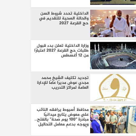
الداخلية تحدد شروط السن
والحالة الصحية للتقديم في
حج القرعة 2027
وزارة الداخلية تعلن بدء قبول
طلبات حج القرعة 2027 اعتبارًا
من 12 أغسطس
تجديد تكليف الشيخ محمد
مجدي عوض مديرًا عامًا للإدارة
العامة لمراكز التدريب
محافظ أسيوط يرافقه النائب
علي معوض يتابع ميدانيًا
مبادرة "100 يوم صحة" بالفتح..
ويوجه بدعم معامل التحاليل
بأجهزة حديثة