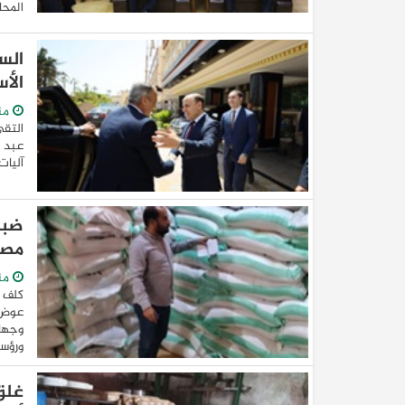
المحا
الس
الأ
من
التقى
عبد ا
آليات
مصد
من
كلف 
عوض ا
وجهاز
ورؤساء