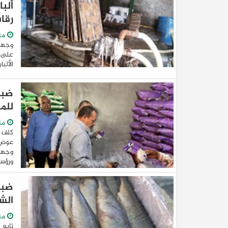
ألب
رقاب
من
وجهت 
على ا
الألب
للمو
من
كلف 
عوض ا
وجهاز
ورؤساء
الش
من
تابع 