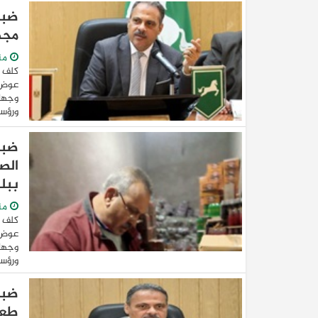
مجه
من
كلف 
عوض ا
وجهاز
ورؤساء
ببل
من
كلف 
عوض ا
وجهاز
ورؤساء
طعا