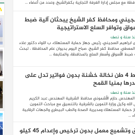
فظة مع مجلس إدارة الغرفة التجارية بكفرالشيخ، وعدد من أعضاء ...
جيني ومحافظ كفر الشيخ يبحثان آلية ضبط
سواق وتوافر السلع الاستراتيجية
ذ سنة و نصف
 ابراهيم السجيني، رئيس جهاز حماية المستهلك، ب اللواء دكتور علاء
لمعطي، محافظ كفر الشيخ، صباح اليوم بديوان عام المحافظة ، لبحث
 ضبط الأسواق وأسعار السلع بالمحافظة، والمتابعة ...
ضبط 4 طن نخالة خشنة بدون فواتير تدل على
رها بمنيا القمح
ذ سنة و نصف
المهندس حازم الأشموني محافظ الشرقية المهندس عبد الكريم
لله وكيل وزارة التموين بالشرقية بالتنسيق مع مباحث التموين
 حماية المستهلك ومديرية الصحة والطب البيطري والجهات الرقابية
 ...
غلق وتشميع معمل بدون ترخيص وإعدام 45 كيلو