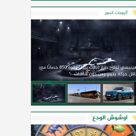
ألبومات الصور
لأول مرة.. مصر
هينيسي تطرح طراز (بلاك بيرد) بقوة 850 حصانًا مع
اقل حركة يدوي ومن دون شاشات
2026)
اوشوش الودع