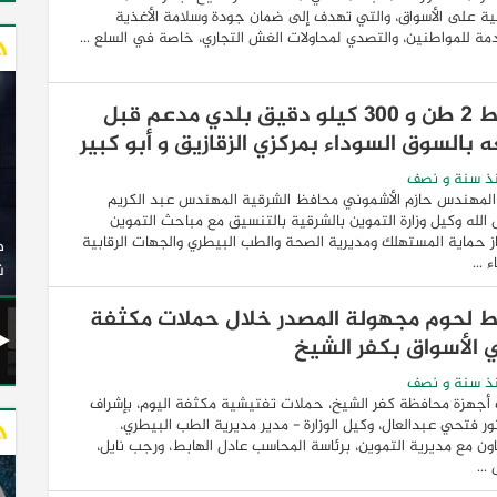
بية على الأسواق، والتي تهدف إلى ضمان جودة وسلامة الأغذية
مة للمواطنين، والتصدي لمحاولات الغش التجاري، خاصة في السلع ...
ضبط 2 طن و 300 كيلو دقيق بلدي مدعم قبل
ه بالسوق السوداء بمركزي الزقازيق و أبو كبير
ذ سنة و نصف
المهندس حازم الأشموني محافظ الشرقية المهندس عبد الكريم
وزير النقل يدشن 20 أتوبيسًا جديدًا مكيفًا من إنتاج شركة
لله وكيل وزارة التموين بالشرقية بالتنسيق مع مباحث التموين
 حماية المستهلك ومديرية الصحة والطب البيطري والجهات الرقابية
ات الكهربائية
النصر للسيارات إلى شركة الاتحاد العربي للنقل البري
 ...
(السوبرجيت)
ن
 لحوم مجهولة المصدر خلال حملات مكثفة
 الأسواق بكفر الشيخ
ذ سنة و نصف
جهزة محافظة كفر الشيخ، حملات تفتيشية مكثفة اليوم، بإشراف
ور فتحي عبدالعال، وكيل الوزارة - مدير مديرية الطب البيطري،
اون مع مديرية التموين، برئاسة المحاسب عادل الهابط، ورجب نايل،
...