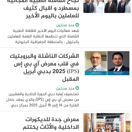
نجاح القافلة الطبية المجانية
بمسطرد و اقبال كثيف
للعاملين باليوم الأخير
منذ سنتين
شهد فعاليات اليوم الاخير للقافلة الطبية
الشاملة التي تنظمها النقابة العامة للعاملين
بالبترول ، بالمنطقة الجغرافية البترولية
بمسطرد، بمشاركة مستشفى دار الفؤاد
اكتوبر، اقبالا كثيفا من العاملين، وذلك ...
الشركات الناشئة والبروبتيك
في قلب معرض آي بي إس
(IPS) 2025 بدبي أبريل
المقبل
منذ سنتين
تستضيف إمارة دبي الدورة الحادية والعشرين
من معرض آي بي إس (IPS) والذي يُعقد خلال
الفترة من 14 إلى 16 أبريل 2025 بمركز دبي
التجاري العالمي. في إطار تعزيز ريادتها
العالمية كمركز للابتكار ...
معرض جدة للديكورات
الداخلية والأثاث يختتم