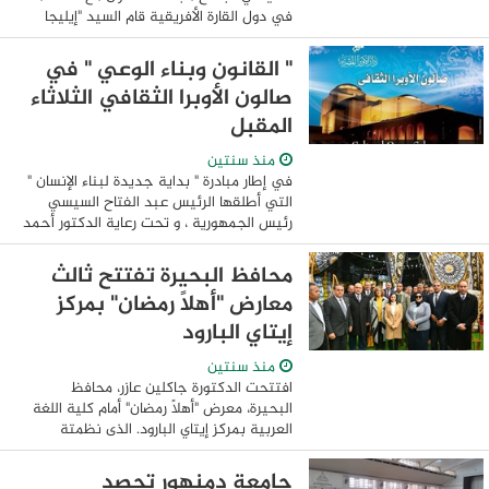
في دول القارة الأفريقية قام السيد "إيليجا
جولاكي موشيما" وزير الصحة بجمهورية زامبيا
والوفد المرافق بزيارة للهيئة ...
" القانون وبناء الوعي " في
صالون الأوبرا الثقافي الثلاثاء
المقبل
منذ سنتين
في إطار مبادرة " بداية جديدة لبناء الإنسان "
التي أطلقها الرئيس عبد الفتاح السيسي
رئيس الجمهورية ، و تحت رعاية الدكتور أحمد
فؤاد هنو وزير الثقافة ، وبإشراف الدكتورة
لمياء زايد رئيس المركز الثقافي ...
محافظ البحيرة تفتتح ثالث
معارض "أهلاً رمضان" بمركز
إيتاي البارود
منذ سنتين
افتتحت الدكتورة جاكلين عازر، محافظ
البحيرة، معرض "أهلاً رمضان" أمام كلية اللغة
العربية بمركز إيتاي البارود. الذى نظمتة
الوحدة المحلية بالتنسيق مع مديرية التموين
ويعد المعرض هو ثالث معارض "أهلا ...
جامعة دمنهور تحصد