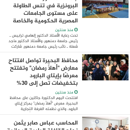
البرونزية في تنس الطاولة
على مستوى الجامعات
المصرية الحكومية والخاصة
منذ سنتين
تحت رعاية الأستاذ الدكتور إلهامي ترابيس ـ
رئيس جامعة دمنهور، والأستاذ الدكتور ماجد
شعلة ـ نائب رئيس جامعة دمنهور، شاركت
جامعة دمنهور في بطولة الشهيد الرفاعي
52، والتي تعد أحد أقوى البطولات على
محافظ البحيرة تواصل افتتاح
مستوى ...
معارض "أهلاً رمضان" وتفتتح
معرضًا بإيتاي البارود
بتخفيضات تصل إلى 30%
منذ سنتين
افتتحت اليوم الدكتورة جاكلين عازر، محافظ
البحيرة، معرض "أهلاً رمضان" بمركز إيتاي
البارود. والذي نظمته الغرفة التجارية
بالتنسيق مع الوحدة المحلية أمام مكتب
البريد، وذلك ضمن فعاليات "قطار الخير" التي
المحاسب عباس صابر يثمن
...