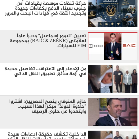
حركة تنقلات موسعة بقيادات أمن
جنوب سيناء الدفع بكفاءات جديدة
وتجديد الثقة في قيادات البحث والمرور
تعيين "تيمور إسماعيل" مديراً عاماً
لعلامتى (BAIC & ZEEKR) بمجموعة
EIM للسيارات
من الادعاء إلى الاعتراف.. تفاصيل جديدة
في أزمة سائق تطبيق النقل الذكي
​حازم المنوفي ينصح المصريين: اشتروا
"حلاوة المولد" مبكراً لهذا السبب..
وابتعدوا عن حلوى الرصيف
الداخلية تكشف حقيقة ادعاءات سيدة