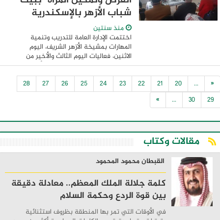
الفرص وتمكين المرأة" ببيت
شباب الأزهر بالإسكندرية
منذ سنتين
اختتمت الإدارة العامة للتدريب وتنمية
المهارات بمشيخة الأزهر الشريف، اليوم
الاثنين، فعاليات اليوم الثالث والأخير من
برنامج "تكافؤ الفرص وتمكين المرأة"، والذي
أقيم ببيت شباب الأزهر بالإسكندرية، تحت ...
28
27
26
25
24
23
22
21
20
...
«
»
...
30
29
مقالات وكتاب
القبطان محمود المحمود
كلمة جلالة الملك المعظم.. معادلة دقيقة
بين قوة الردع وحكمة السلام
في الأوقات التي تمر بها المنطقة بظروف استثنائية