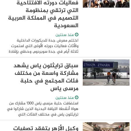
فعاليات دورته الافتتاحية
التي ترتقي بمنظومة
التصميم في المملكة العربية
السعودية
منذ سنتين
اختتم معرض جدة للديكورات الداخلية
والأثاث فعاليات دورته الأولى التي استمرت
ثلاثة أيام في جدة سوبردوم، وحظي بإشادة
واسعة من كبار المتخصصين في القطاع
بالمملكة العربية السعودية، حيث اعتبروه
سباق ترايثلون ياس يشهد
منصة مثالية ...
مشاركة واسعة من مختلف
فئات المجتمع في حلبة
مرسى ياس
منذ سنتين
استضافت حلبة مرسى ياس 1300 مشارك من
هواة أنشطة اللياقة البدنية الذين شاركوا في
ترايثلون ياس في مختلف الفئات التي
تتضمن سباقات التتابع والسباقات الفردية،
بالإضافة إلى فئات أولمبيك أكوا بايك،
وكيل الأزهر يتفقد تصفيات