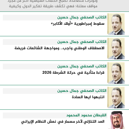
وتوترات متصاعدة، تصبح الكلمات السياسية أكثر من مجرد
مواقف معلنة؛ فهي تكشف طريقة تفكير الدول، وكيفية
إدارتها للأزمات، والحدود التي تفصل بين القوة ...
الكاتب الصحفي جمال حسين
سقوط إمبراطورية «أولاد الأكابر»
الكاتب الصحفي جمال حسين
الاصطفاف الوطني واجب.. ومواجهة الشائعات فريضة
الكاتب الصحفي جمال حسين
قراءة متأنية في حركة الشرطة 2026
الكاتب الصحفي جمال حسين
انتبهوا ايها السادة
القبطان محمود المحمود
العد التنازلي لآخر مسمار في نعش النظام الإيراني