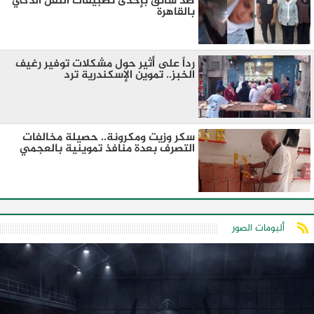
ضد سائق بإحدى تطبيقات النقل الذكي
بالقاهرة
رداً على أثير حول مشكلات توفير رغيف
الخبز.. تموين الإسكندرية ترد
سكر وزيت ومكرونة.. حصيلة مخالفات
التصرف بعدة منافذ تموينية بالعجمي
ألبومات الصور