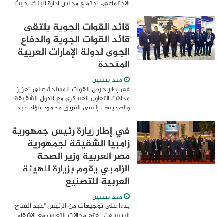
الاجتماعي، اجتماع مجلس إدارة البنك، حيث
شهد الاجتماع استعراض الموضوعات المدرجة
على جدول الأعمال ومنها الإطلاع على تقرير
قائد القوات الجوية يلتقى
...
قائد القوات الجوية والدفاع
الجوى لدولة الإمارات العربية
المتحدة
منذ سنتين
فى إطار حرص القوات المسلحة على تعزيز
مجالات التعاون العسكرى مع الدول الشقيقة
والصديقة ، إلتقى الفريق محمود فؤاد عبد
الجواد قائد القوات الجوية باللواء الركن طيار
راشد محمـد الشامسى قائد القوات ...
في إطار زيارة رئيس جمهورية
زامبيا الشقيقة لجمهورية
مصر العربية وزير الصحة
الزامبي يقوم بزيارة للهيئة
العربية للتصنيع
منذ سنتين
بناءا علي توجيهات من الرئيس "عبد الفتاح
السيسي"، بفتح مجالات التعاون مع الأشقاء