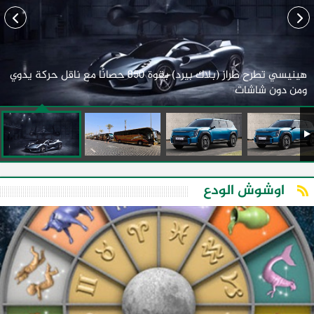
هينيسي تطرح طراز (بلاك بيرد) بقوة 850 حصانًا مع ناقل حركة يدوي
ومن دون شاشات
اوشوش الودع