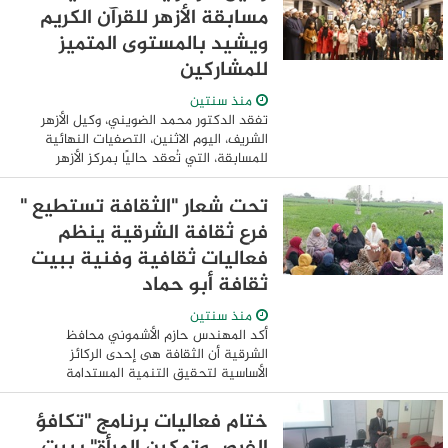
وسبرينت ...
مسابقة الأزهر للقرآن الكريم
ويشيد بالمستوى المتميز
للمشاركين
منذ سنتين
تفقد الدكتور محمد الضويني، وكيل الأزهر
الشريف، اليوم الاثنين، التصفيات النهائية
للمسابقة، التي تُعقد حاليًا بمركز الأزهر
للمؤتمرات بمدينة نصر، ويشارك في تصفيات
اليوم المتسابقين من محافظات الجيزة، ...
تحت شعار "الثقافة تستطيع "
فرع ثقافة الشرقية ينظم
فعاليات ثقافية وفنية ببيت
ثقافة أبو حماد
منذ سنتين
أكد المهندس حازم الأشموني محافظ
الشرقية أن الثقافة هى إحدى الركائز
الأساسية لتحقيق التنمية المستدامة
بإعتبارها المكون الرئيسى الداعم لبناء
شخصية المواطن المصرى مشيراً إلى الدور
ختام فعاليات برنامج "تكافؤ
المهم الذى تقوم به ...