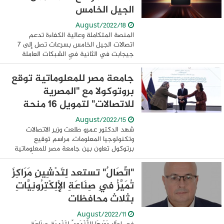
الجيل الخامس
18/August/2022
المنصة المتكاملة وعالية الكفاءة تدعم
اتصالات الجيل الخامس بسرعات تصل إلى 7
جيجابت في الثانية في الشبكات العاملة
بتردد دون 6 جيجاهرتز أعلنت شركة ميدياتك
اليوم عن إطلاق منصة T830 لمعدات مواقع
جامعة مصر للمعلوماتية توقع
...
بروتوكولا مع "المصرية
للاتصالات" لتمويل 16 منحة
15/August/2022
شهد الدكتور عمرو طلعت وزير الاتصالات
وتكنولوجيا المعلومات، مراسم توقيع
برتوكول تعاون بين جامعة مصر للمعلوماتية
والشركة المصرية للاتصالات، لتمويل الأخيرة
16 منحة كاملة لأوائل الثانوية العامة على ...
"اتِّصَالٌ" تستعد لِتَدْشِينِ مَرَاكِزَ
تُمَيَّزُ فِي صِنَاعَةِ الْإِلِكْتِرُونِيَّاتِ
بثلاث محافظات
11/August/2022