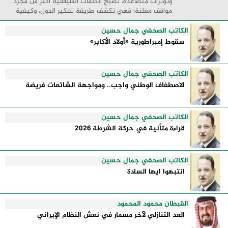
وتوترات متصاعدة، تصبح الكلمات السياسية أكثر من مجرد
مواقف معلنة؛ فهي تكشف طريقة تفكير الدول، وكيفية
إدارتها للأزمات، والحدود التي تفصل بين القوة ...
الكاتب الصحفي جمال حسين
سقوط إمبراطورية «أولاد الأكابر»
الكاتب الصحفي جمال حسين
الاصطفاف الوطني واجب.. ومواجهة الشائعات فريضة
الكاتب الصحفي جمال حسين
قراءة متأنية في حركة الشرطة 2026
الكاتب الصحفي جمال حسين
انتبهوا ايها السادة
القبطان محمود المحمود
العد التنازلي لآخر مسمار في نعش النظام الإيراني