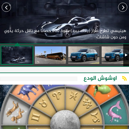
هينيسي تطرح طراز (بلاك بيرد) بقوة 850 حصانًا مع ناقل حركة يدوي
ومن دون شاشات
اوشوش الودع