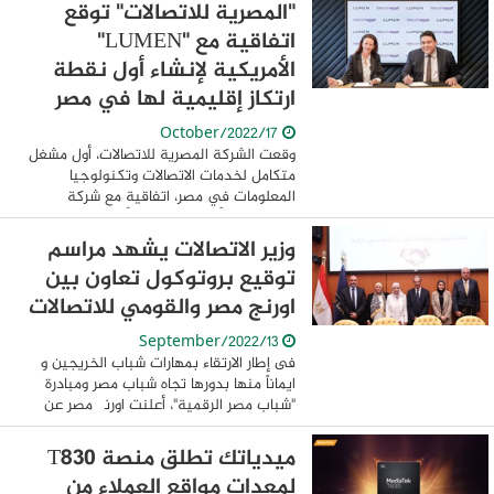
لاحقًا (BNPL) لتعزيز نمط الحياة ...
"المصرية للاتصالات" توقع
اتفاقية مع "LUMEN"
الأمريكية لإنشاء أول نقطة
ارتكاز إقليمية لها في مصر
17/October/2022
وقعت الشركة المصرية للاتصالات، أول مشغل
متكامل لخدمات الاتصالات وتكنولوجيا
المعلومات في مصر، اتفاقية مع شركة
"LUMEN" الأمريكية لإنشاء أول نقطة ارتكاز
إقليمية لشركة LUMEN في مصر لتقديم
وزير الاتصالات يشهد مراسم
خدمات الإنترنت ...
توقيع بروتوكول تعاون بين
اورنج مصر والقومي للاتصالات
13/September/2022
فى إطار الارتقاء بمهارات شباب الخريجين و
ايماناً منها بدورها تجاه شباب مصر ومبادرة
"شباب مصر الرقمية"، أعلنت اورنچ مصر عن
توقيع بروتوكول تعاون مع المعهد القومي
للاتصالات التابع لوزارة الاتصالات ...
ميدياتك تطلق منصة T830
لمعدات مواقع العملاء من