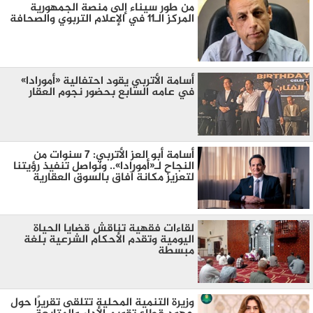
من طور سيناء إلى منصة الجمهورية
المركز الـ11 في الإعلام التربوي والصحافة
أسامة الأتربي يقود احتفالية «أمورادا»
في عامه السابع بحضور نجوم العقار
أسامة أبو العز الأتربي: 7 سنوات من
النجاح لـ«أمورادا».. ونواصل تنفيذ رؤيتنا
لتعزيز مكانة آفاق بالسوق العقارية
لقاءات فقهية تناقش قضايا الحياة
اليومية وتقدم الأحكام الشرعية بلغة
مبسطة
وزيرة التنمية المحلية تتلقى تقريرًا حول