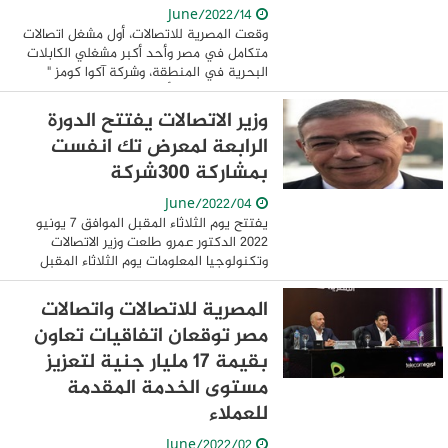
14/June/2022
وقعت المصرية للاتصالات، أول مشغل اتصالات
متكامل في مصر وأحد أكبر مشغلي الكابلات
البحرية في المنطقة، وشركة آكوا كومز "
Aqua Comms" أحد مقدمي خدمات الربط
الدولي للكابلات البحرية، اتفاقية إنزال وعبور
وزير الاتصالات يفتتح الدورة
...
الرابعة لمعرض تك انفست
بمشاركة 300شركة
04/June/2022
يفتتح يوم الثلاثاء المقبل الموافق 7 يونيو
2022 الدكتور عمرو طلعت وزير الاتصالات
وتكنولوجيا المعلومات يوم الثلاثاء المقبل
فعاليات معرض ومؤتمر4 Tech Invest في
دورته الرابعة والذي تنظمه الشعبة العامة ...
المصرية للاتصالات واتصالات
مصر توقعان اتفاقيات تعاون
بقيمة 17 مليار جنية لتعزيز
مستوى الخدمة المقدمة
للعملاء
02/June/2022