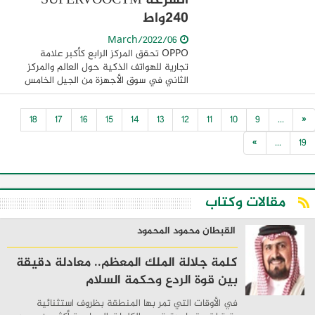
السرعة SUPERVOOCTM
240واط
06/March/2022
OPPO تحقق المركز الرابع كأكبر علامة
تجارية للهواتف الذكية حول العالم والمركز
الثاني في سوق الأجهزة من الجيل الخامس
شعار OPPO الجديد "Inspiration Ahead"
يتسم بالتفاؤل في التعامل مع التحديات
18
17
16
15
14
13
12
11
10
9
...
«
الحالية ...
»
...
19
مقالات وكتاب
القبطان محمود المحمود
كلمة جلالة الملك المعظم.. معادلة دقيقة
بين قوة الردع وحكمة السلام
في الأوقات التي تمر بها المنطقة بظروف استثنائية