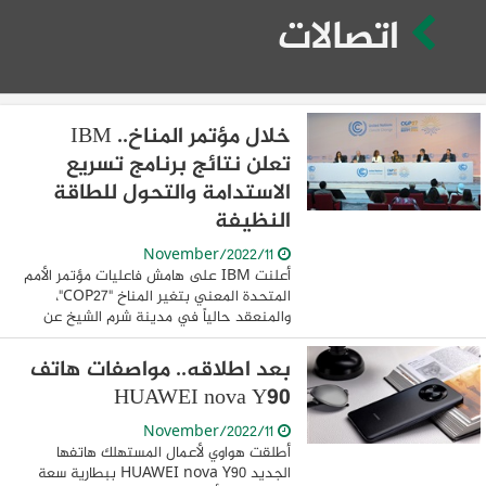
اتصالات
خلال مؤتمر المناخ.. IBM
تعلن نتائج برنامج تسريع
الاستدامة والتحول للطاقة
النظيفة
11/November/2022
أعلنت IBM على هامش فاعليات مؤتمر الأمم
المتحدة المعني بتغير المناخ "COP27"،
والمنعقد حالياً في مدينة شرم الشيخ عن
فوز المؤسسة المصرية بيئة بلا حدود
‘Environment Without Borders’ ضمن
بعد اطلاقه.. مواصفات هاتف
المشروعات ...
HUAWEI nova Y90
11/November/2022
أطلقت هواوي لأعمال المستهلك هاتفها
الجديد HUAWEI nova Y90 ببطارية سعة