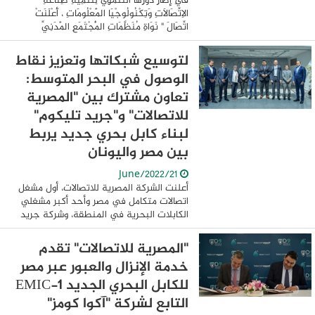
فِي إِطَارِ دَوْرِهَا التَّنْمَوِيِّ لِتَنْمِيَةِ صِنَاعَةِ
الِاتِّصَالَاتِ وَتِكْنُولُوجْيَا الْمَعْلُومَاتِ ، أَعْلَنَتْ
اتِّصَالَ " نَوَاةِ مُنَظَّمَاتِ الْمُجْتَمَعِ الْمَدَنِيِّ
لِصِنَاعَةِ ...
لتوسيع شبكاتها وتعزيز نقاط
الوصول في البحر المتوسط:
تعاون مشترك بين "المصرية
للاتصالات" و"جريد تليكوم"
لبناء كابل بحري جديد يربط
بين مصر واليونان
21/June/2022
أعلنت الشركة المصرية للاتصالات، أول مشغل
اتصالات متكامل في مصر وأحد أكبر مشغلي
الكابلات البحرية في المنطقة، وشركة جريد
تليكوم GRID Telecom، التابعة للمشغل
اليوناني المستقل لنقل الكهرباء (IPTO)، عن
"المصرية للاتصالات" تقدم
...
خدمة الإنزال والعبور عبر مصر
للكابل البحري الجديد EMIC-1
التابع لشركة "آكوا كومز"