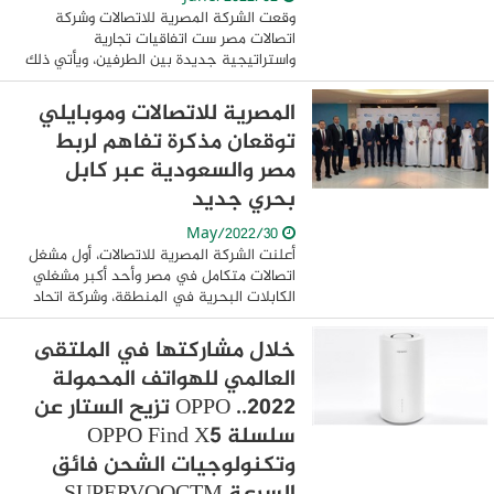
وقعت الشركة المصرية للاتصالات وشركة
اتصالات مصر ست اتفاقيات تجارية
واستراتيجية جديدة بين الطرفين، ويأتي ذلك
في إطار سياسة التعاون المشترك التي تعمل
على تعظيم مكاسب الشركتين وبما يدعم
المصرية للاتصالات وموبايلي
السوق المحلي ...
توقعان مذكرة تفاهم لربط
مصر والسعودية عبر كابل
بحري جديد
30/May/2022
أعلنت الشركة المصرية للاتصالات، أول مشغل
اتصالات متكامل في مصر وأحد أكبر مشغلي
الكابلات البحرية في المنطقة، وشركة اتحاد
اتصالات "موبايلي" عن توقيع مذكرة تفاهم
استراتيجية لبناء أول نظام كابل بحري ...
خلال مشاركتها في الملتقى
العالمي للهواتف المحمولة
2022.. OPPO تزيح الستار عن
سلسلة OPPO Find X5
وتكنولوجيات الشحن فائق