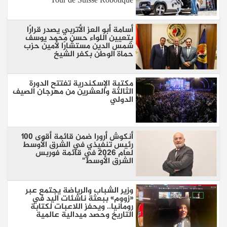
Tour de Suisse Robotique"
أسامة أبو العز الأتربي يصدر قرارًا
بتعيين اللواء حسن محمد يوسف
شمس الدين مستشارًا لأمين حزب
حماة الوطن بكفر الشيخ
مكتبة الإسكندرية تفتتح الدورة
الثالثة والعشرين من مهرجان الصيف
الدولي
أنكوش أرورا ضمن قائمة أقوى 100
رئيس تنفيذي في الشرق الأوسط
لعام 2026 في قائمة فوربس
الشرق الأوسط"
وزير الشباب والرياضة يجتمع عبر
«زووم» ببعثة ناشئات اليد في
رومانيا.. ويحفز اللاعبات لكتابة
التاريخ وحصد ميدالية عالمية