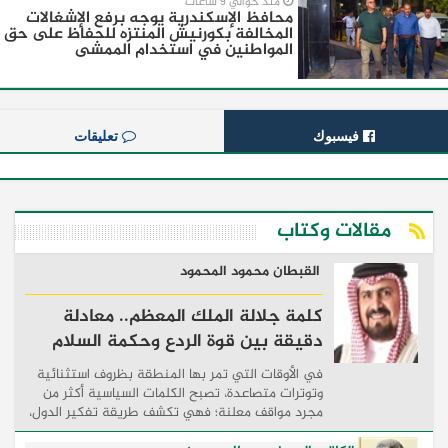
منذ حوالي 9 ساعات
محافظ الإسكندرية يوجه برفع الإشغالات
المخالفة بكورنيش المنتزه للحفاظ على حق
المواطنين في استخدام الممشى
فيسبوك
تعليقات
مقالات وكتاب
القبطان محمود المحمود
كلمة جلالة الملك المعظم.. معادلة
دقيقة بين قوة الردع وحكمة السلام
في الأوقات التي تمر بها المنطقة بظروف استثنائية
وتوترات متصاعدة، تصبح الكلمات السياسية أكثر من
مجرد مواقف معلنة؛ فهي تكشف طريقة تفكير الدول،
وكيفية إدارتها للأزمات، والحدود التي تفصل بين القوة