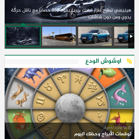
هينيسي تطرح طراز (بلاك بيرد) بقوة 850 حصانًا مع ناقل حركة
ل
يدوي ومن دون شاشات
أف
اوشوش الودع
06/April/2020
توقعات الأبراج وحظك اليوم