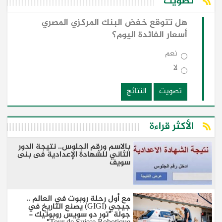
تصويت
هل تتوقع خفض البنك المركزي المصري
أسعار الفائدة اليوم؟
نعم
لا
تصويت
النتائج
الأكثر قراءة
بالاسم ورقم الجلوس.. نتيجة الدور
الثاني للشهادة الإعدادية فى بنى
سويف
مع أول رحلة روبوت في العالم ..
جيجي (GIGI) يصنع التاريخ في
جولة "تور دو سويس روبوتيك -