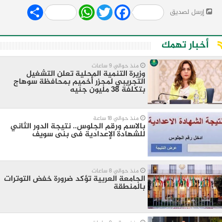
Share
WhatsApp
Twitter
Facebook
إرسل لصديق
أخبار تهمك
منذ حوالي 9 ساعات
وزيرة التنمية المحلية تعلن التشغيل
التجريبي لمجزر أخميم بمحافظة سوهاج
بتكلفة 38 مليون جنيه
منذ حوالي 18 ساعة
بالاسم ورقم الجلوس.. نتيجة الدور الثاني
للشهادة الإعدادية فى بنى سويف
منذ حوالي 8 ساعات
الجامعة العربية تؤكد ضرورة خفض التوترات
بالمنطقة ‏