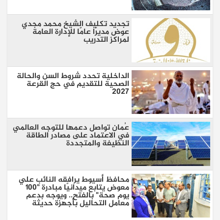
تجديد تكليف الشيخ محمد مجدي
عوض مديرًا عامًا للإدارة العامة
لمراكز التدريب
الداخلية تحدد شروط السن والحالة
الصحية للتقديم في حج القرعة
2027
عُمان تواصل دعمها للتوجه العالمي
في الاعتماد على مصادر الطاقة
النظيفة والمتجددة
محافظ أسيوط يرافقه النائب علي
معوض يتابع ميدانيًا مبادرة "100
يوم صحة" بالفتح.. ويوجه بدعم
معامل التحاليل بأجهزة حديثة