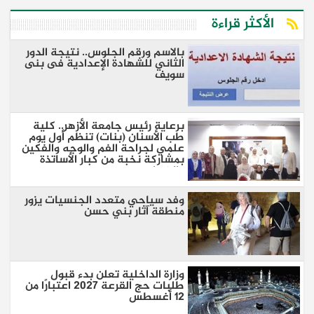
الأكثر قراءة
بالاسم ورقم الجلوس.. نتيجة الدور
الثاني للشهادة الإعدادية فى بنى
سويف
برعاية رئيس جامعة الأزهر.. كلية
طب الأسنان (بنات) تنظم أول يوم
علمي لجراحة الفم والوجه والفكين
بمشاركة نخبة من كبار الأساتذة
والخبراء
وفد سياحي متعدد الجنسيات يزور
منطقة آثار بني حسن
وزارة الداخلية تعلن بدء قبول
طلبات حج القرعة 2027 اعتبارًا من
12 أغسطس