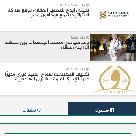
منذ ساعة و 16 دقيقة
سيتي إيدج للتطوير العقاري توقع شراكة
استراتيجية مع فودافون مصر
منذ ساعة
وفد سياحي متعدد الجنسيات يزور منطقة
آثار بني حسن
منذ 34 دقيقة
تكليف المهندسة سماح السيد فوزي مديرًا
عامًا للإدارة العامة للشئون الهندسية
فيسبوك
تعليقات