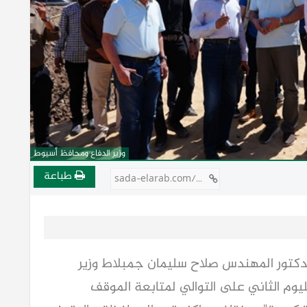
وزير الدفاع ومحافظ أسيوط
طباعة
sada-elarab.com/810105
دكتور المهندس صلاح سليمان جمبلاط وزير
لليوم الثاني على التوالي لمتابعة الموقف