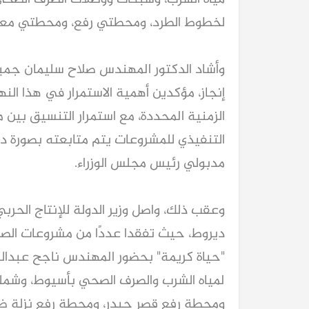
لخطوط الطرد، ومحطتي رفع، ومحطتي معا
وأشاد الدكتور المهندس صلاح سليمان جمبل
إنجاز، مؤكدين أهمية الاستمرار في هذا الن
الزمنية المحددة، مع استمرار التنسيق بين
التنفيذي للمشروعات يتم متابعته بصورة د
مدبولي رئيس مجلس الوزراء.
وعقب ذلك، واصل وزير الدولة للإنتاج الحرب
ديروط، حيث تفقدا عددًا من مشروعات الصرف
"حياة كريمة" بحضور المهندس ناجح عبدالرح
لمياه الشرب والصرف الصحي بأسيوط، وشم
ومحطة رفع قصر حيدر، ومحطة رفع نزلة ضاهر