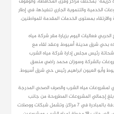
ة كريمة" بمختلف مراكز وقرى المحافظة، والوقوف
ات الخدمية والتنموية الجاري تنفيذها، في إطار
 والارتقاء بمستوى الخدمات المقدمة للمواطنين.
الحربي فعاليات اليوم بزيارة مقر شركة مياه
اه بحي شرق مدينة أسيوط، وعقد لقاء مع
اتة رئيس مجلس إدارة شركة مياه الشرب
روعات بالشركة وسوزان محمد راضي منسق
يوط وأبو العيون ابراهيم رئيس حي شرق أسيوط.
ذي لمشروعات مياه الشرب والصرف الصحي المدرجة
ث بلغ إجمالي المشروعات المطروحة من جانب
الشركة 513 مشروعًا تخدم 149 قرية مستهدفة بالمبادرة في 7 مراكز، وتشمل شبكات ووصلات
مياه الشرب، وشبكات ووصلات الصرف الصحي، إلى جانب 18 محطة لمياه الشرب، ومشروعين