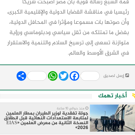
قمة السبع رسالة قوية بأن مصر أصبحت شريكا
رئيسيا في مناقشة القضايا الدولية والإقليمية الكبرى،
وأن صوتها بات مسموعا ومؤثرا في المحافل الدولية،
بفضل ما تمتلكه من ثقل سياسي ودبلوماسي ورؤية
متوازنة تسعى إلى ترسيخ السلام والتنمية والاستقرار
في الشرق الأوسط والعالم.
Share
WhatsApp
Twitter
Facebook
إرسل لصديق
أخبار تهمك
منذ حوالي 10 ساعة
جولة تفقدية لوزير الطيران بمطار العلمين
لمتابعة الاستعدادات النهائية قبل انطلاق
النسخة الثانية من معرض العلمين «EIAS
2026»