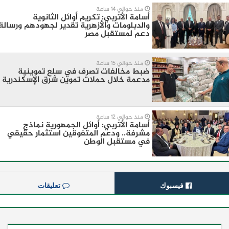
منذ حوالي 14 ساعة
أسامة الأتربي: تكريم أوائل الثانوية
والدبلومات والأزهرية تقدير لجهودهم ورسالة
دعم لمستقبل مصر
منذ حوالي 15 ساعة
ضبط مخالفات تصرف في سلع تموينية
مدعمة خلال حملات تموين شرق الإسكندرية
منذ حوالي 12 ساعة
أسامة الأتربي: أوائل الجمهورية نماذج
مشرفة.. ودعم المتفوقين استثمار حقيقي
في مستقبل الوطن
فيسبوك
تعليقات