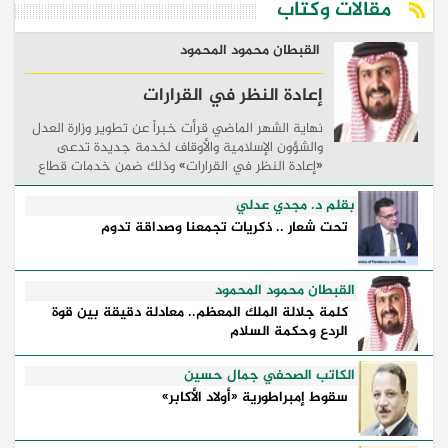
مقالات وكتاب
القبطان محمود المحمود
إعادة النظر في القرارات
نهاية الشهر الماضي قرأت خبراً عن تطوير وزارة العدل
والشؤون الإسلامية والأوقاف لخدمة جديدة تدعى
«إعادة النظر في القرارات» وذلك ضمن خدمات قطاع
القاصرين بحيث تتيح للخاضعين للولاية والقائمين على
...
بقلم د. مجدي عدلي
تحت شعار .. ذكريات تجمعنا وصداقة تدوم
القبطان محمود المحمود
كلمة جلالة الملك المعظم.. معادلة دقيقة بين قوة
الردع وحكمة السلام
الكاتب الصحفي جمال حسين
سقوط إمبراطورية «أولاد الأكابر»