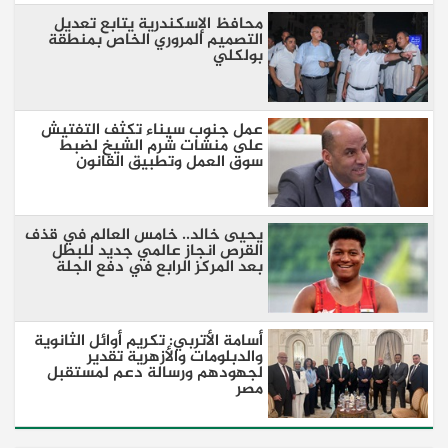
محافظ الإسكندرية يتابع تعديل
التصميم المروري الخاص بمنطقة
بولكلي
عمل جنوب سيناء تكثف التفتيش
على منشات شرم الشيخ لضبط
سوق العمل وتطبيق القانون
يحيى خالد.. خامس العالم في قذف
القرص انجاز عالمي جديد للبطل
بعد المركز الرابع في دفع الجلة
أسامة الأتربي: تكريم أوائل الثانوية
والدبلومات والأزهرية تقدير
لجهودهم ورسالة دعم لمستقبل
مصر