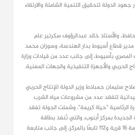
 جهود الدولة لتحقيق التنمية الشاملة والارتقاء
حافظ، والأستاذ خالد عبدالرؤوف سكرتير عام
دير قطاع أسيوط بدار الهندسة، وسوزان محمد
المصري بأسيوط، إلى جانب عدد من قيادات وزارة
تاج الحربي والأجهزة التنفيذية والجهات المعنية.
اح سليمان جمبلاط وزير الدولة للإنتاج الحربي
يدانية لتفقد عدد من مشروعات مياه الشرب
ة الرئاسية "حياة كريمة"، وشملت الجولة تفقد
لجديدة بمركز أبنوب، والتي تُنفذ بطاقة
تصميمية تبلغ 31 ألف متر مكعب يوميًا لخدمة 16 قرية و112 تابعًا بالمركز، إلى جانب متابعة