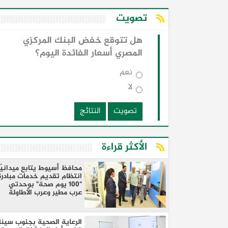
تصويت
هل تتوقع خفض البنك المركزي
المصري أسعار الفائدة اليوم؟
نعم
لا
تصويت
النتائج
الأكثر قراءة
محافظ أسيوط يتابع ميدانيًا
انتظام تقديم خدمات مبادرة
"100 يوم صحة" بوحدتي
عرب مطير وعرب الأطاولة
بالفتح ويوجه بدعم معامل
التحاليل
الرعاية الصحية بجنوب سينا