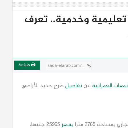
تعليمية وخدمية.. تعرف
طباعة
sada-elarab.com/809476
معات العمرانية
عن
تفاصيل
طرح جديد للأراضي
 بمساحة 2765 مترا
بسعر
25965 جنيها،