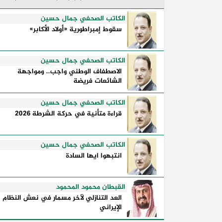
الكلمات السياسية أكثر من مجرد مواقف
معلنة؛ فهي تكشف طريقة تفكير الدول،
الكاتب الصحفي جمال حسين
وكيفية إدارتها للأزمات، والحدود التي
سقوط إمبراطورية «أولاد الأكابر»
تفصل بين القوة ...
الكاتب الصحفي جمال حسين
الاصطفاف الوطني واجب.. ومواجهة
الشائعات فريضة
الكاتب الصحفي جمال حسين
قراءة متأنية في حركة الشرطة 2026
الكاتب الصحفي جمال حسين
انتبهوا ايها السادة
القبطان محمود المحمود
العد التنازلي لآخر مسمار في نعش النظام
الإيراني