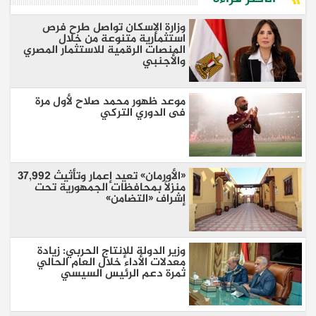
وزارة الإسكان تواصل طرح فرص
استثمارية متنوعة من خلال
المنصات الرقمية للاستثمار المصري
والأجنبي
موعد ظهور محمد صلاح لأول مرة
فى الدوري التركي
«الأورمان» تعيد إعمار وتأثيث 37,992
منزلًا بمحافظات الجمهورية تحت
إشراف «التضامن»
وزير الدولة للإنتاج الحربي: زيادة
معدلات الأداء خلال العام الحالي
ثمرة دعم الرئيس السيسي