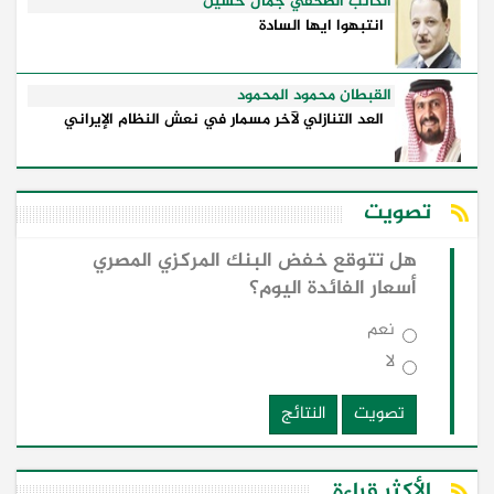
الكاتب الصحفي جمال حسين
انتبهوا ايها السادة
القبطان محمود المحمود
العد التنازلي لآخر مسمار في نعش النظام الإيراني
تصويت
هل تتوقع خفض البنك المركزي المصري
أسعار الفائدة اليوم؟
نعم
لا
تصويت
النتائج
الأكثر قراءة