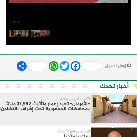
3
/
6
Share
WhatsApp
Twitter
Facebook
إرسل لصديق
أخبار تهمك
منذ أقل من ساعة
«الأورمان» تعيد إعمار وتأثيث 37,992 منزلًا
بمحافظات الجمهورية تحت إشراف «التضامن»
منذ حوالي 10 ساعة
ساعه لولادنا