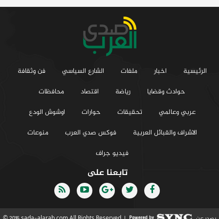
الرئيسية
اخبار
ملفات
الشارع السياسي
فن وثقافة
حوادث وقضايا
رياضة
اقتصاد
محافظات
عربي وعالمي
تحقيقات
حوارات
اوشوش الودع
الاشراف والقبائل العربية
فوكس صدي العرب
منوعات
فيديو جراف
تابعنا على
يصدر عن
© 2016 sada-alarab.com All Rights Reserved. |