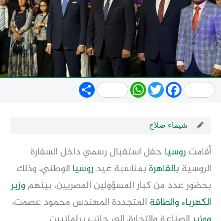
Share
WhatsApp
Twitter
Facebook
شيماء صلاح
أقامت
روسيا
حفل استقبال رسمي داخل السفارة
الروسية
بالقاهرة
بمناسبة عيد
روسيا
الوطني، وذلك
بحضور عدد من كبار المسؤولين المصريين، بينهم
وزير
الكهرباء
والطاقة
المتجددة المهندس محمود عصمت،
ووزير
الصناعة والتجارة، إلى جانب برلمانيين