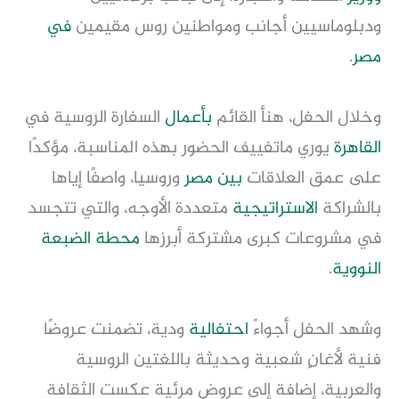
ودبلوماسيين أجانب ومواطنين روس مقيمين
في
مصر
.
وخلال الحفل، هنأ القائم
بأعمال
السفارة الروسية في
القاهرة
يوري ماتفييف الحضور بهذه المناسبة، مؤكدًا
على عمق العلاقات
بين مصر
وروسيا، واصفًا إياها
بالشراكة
الاستراتيجية
متعددة الأوجه، والتي تتجسد
في مشروعات كبرى مشتركة أبرزها
محطة الضبعة
النووية
.
وشهد الحفل أجواءً
احتفالية
ودية، تضمنت عروضًا
فنية لأغانٍ شعبية وحديثة باللغتين الروسية
والعربية، إضافة إلى عروض مرئية عكست الثقافة