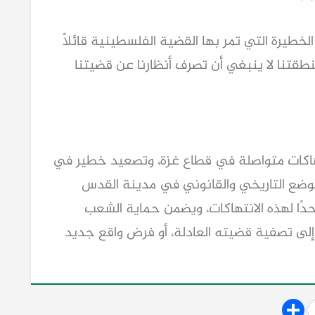
وتطرق "اليماحي" في كلمته إلى التطورات الخطيرة التي تمر بها القضية الفلسطينية قائلًا 
"إن التحديات الأمنية الخطيرة التي تواجه منطقتنا لا ينبغي أن تصرف أنظارنا عن قضيتنا 
فما يتعرض له الشعب الفلسطيني من انتهاكات متواصلة في قطاع غزة، وتصعيد خطير في 
الضفة الغربية، ومحاولات ممنهجة لتغيير الوضع التاريخي والقانوني في مدينة القدس 
المحتلة، يستوجب موقفًا دوليًا حازمًا يضع حدًا لهذه الانتهاكات، ويضمن حماية الشعب 
الفلسطيني، ووقف جميع الإجراءات الرامية إلى تصفية قضيته العادلة، أو فرض واقع جديد 