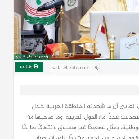
رئيس البرلمان العربي
طباعة
sada-elarab.com/809394
أكد  محمد بن أحمد اليماحي رئيس البرلمان العربي أن ما شهدته المنطقة العربية خلال 
الفترة الأخيرة من اعتداءات إيرانية سافرة استهدفت عددًا من الدول العربية، وما صاحبها من 
تهديد مباشر لأمنها واستقرارها وسيادتها الوطنية، يمثل تصعيدًا غير مسبوق وانتهاكًا صارخًا 
لقواعد القانون الدولي وميثاق الأمم المتحدة ومبادئ حسن الجوار، مشددًا على أن إصرار 