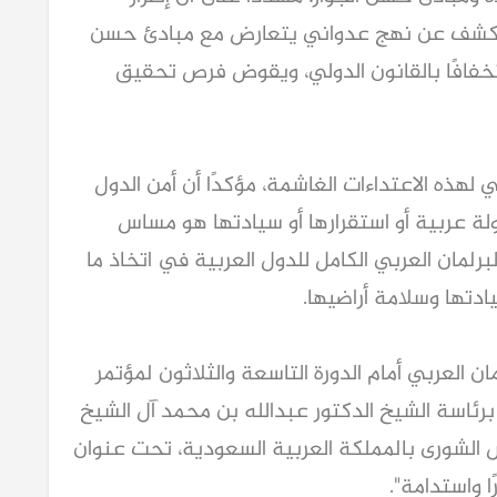
النظام الإيراني على تكرار هذه الاعتداءات يكشف عن نهج عدواني يتعارض مع مبادئ حسن 
الجوار واحترام سيادة الدول، كما يعكس استخفافًا بالقانون الدولي، ويقوض فرص تحقيق 
وجدد "اليماحي" رفض وإدانة البرلمان العربي لهذه الاعتداءات الغاشمة، مؤكدًا أن أمن الدول 
العربية كلٌ لا يتجزأ، وأن المساس بأمن أي دولة عربية أو استقرارها أو سيادتها هو مساس 
بالأمن القومي العربي بأسره، كما أكد دعم البرلمان العربي الكامل للدول العربية في اتخاذ ما 
دتها وسلامة أراضيها. 
جاء ذلك في الكلمة التي ألقاها رئيس البرلمان العربي أمام الدورة التاسعة والثلاثون لمؤتمر 
الاتحاد البرلماني العربي الذي عقد عن بعد برئاسة الشيخ الدكتور عبدالله بن محمد آل الشيخ 
رئيس الاتحاد البرلماني العربي رئيس مجلس الشورى بالمملكة العربية السعودية، تحت عنوان 
ا واستدامة".