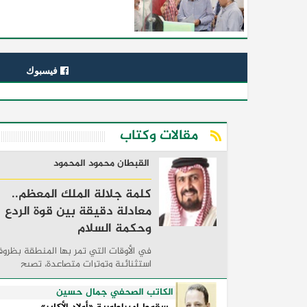
فيسبوك
مقالات وكتاب
القبطان محمود المحمود
كلمة جلالة الملك المعظم..
معادلة دقيقة بين قوة الردع
وحكمة السلام
في الأوقات التي تمر بها المنطقة بظرو
استثنائية وتوترات متصاعدة، تصبح
الكلمات السياسية أكثر من مجرد مواقف
معلنة؛ فهي تكشف طريقة تفكير الدول،
الكاتب الصحفي جمال حسين
وكيفية إدارتها للأزمات، والحدود التي