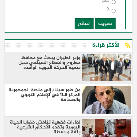
نعم
لا
تصويت
النتائج
الأكثر قراءة
وزير الطيران يبحث مع محافظ
مطروح والقطاع السياحي سبل
تنمية الحركة الجوية الوافدة
من طور سيناء إلى منصة الجمهورية
المركز الـ11 في الإعلام التربوي
والصحافة
لقاءات فقهية تناقش قضايا الحياة
اليومية وتقدم الأحكام الشرعية
بلغة مبسطة