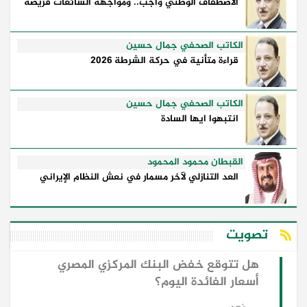
الاصطفاف الوطني واجب.. ومواجهة الشائعات فريضة
الكاتب الصحفي جمال حسين
قراءة متأنية في حركة الشرطة 2026
الكاتب الصحفي جمال حسين
انتبهوا ايها السادة
القبطان محمود المحمود
العد التنازلي لآخر مسمار في نعش النظام الإيراني
تصويت
هل تتوقع خفض البنك المركزي المصري
أسعار الفائدة اليوم؟