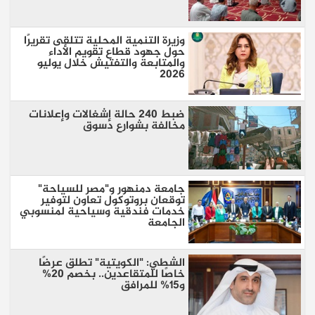
وزيرة التنمية المحلية تتلقى تقريرًا
حول جهود قطاع تقويم الأداء
والمتابعة والتفتيش خلال يوليو
2026
ضبط 240 حالة إشغالات وإعلانات
مخالفة بشوارع دسوق
جامعة دمنهور و"مصر للسياحة"
توقعان بروتوكول تعاون لتوفير
خدمات فندقية وسياحية لمنسوبي
الجامعة
الشطي: "الكويتية" تطلق عرضًا
خاصًا للمتقاعدين.. بخصم 20%
و15% للمرافق