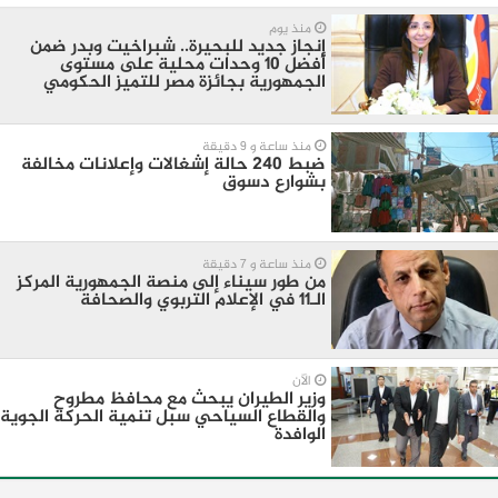
منذ يوم
إنجاز جديد للبحيرة.. شبراخيت وبدر ضمن
أفضل 10 وحدات محلية على مستوى
الجمهورية بجائزة مصر للتميز الحكومي
منذ ساعة و 9 دقيقة
ضبط 240 حالة إشغالات وإعلانات مخالفة
بشوارع دسوق
منذ ساعة و 7 دقيقة
من طور سيناء إلى منصة الجمهورية المركز
الـ11 في الإعلام التربوي والصحافة
الآن
وزير الطيران يبحث مع محافظ مطروح
والقطاع السياحي سبل تنمية الحركة الجوية
الوافدة