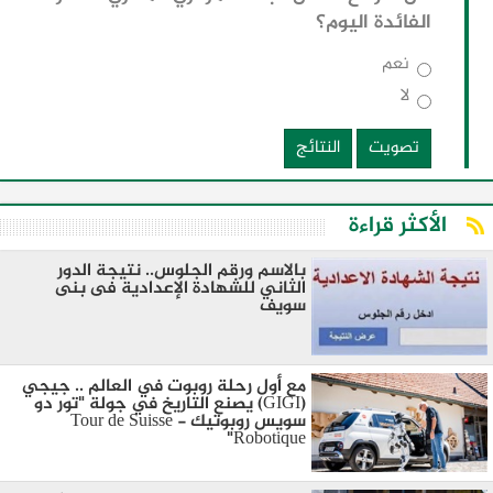
الفائدة اليوم؟
نعم
لا
تصويت
النتائج
الأكثر قراءة
بالاسم ورقم الجلوس.. نتيجة الدور
الثاني للشهادة الإعدادية فى بنى
سويف
مع أول رحلة روبوت في العالم .. جيجي
(GIGI) يصنع التاريخ في جولة "تور دو
سويس روبوتيك - Tour de Suisse
Robotique"