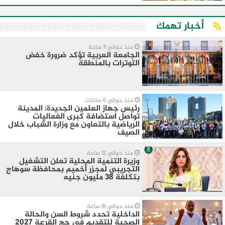
أخبار تهمك
منذ حوالي 11 ساعة
الجامعة العربية تؤكد ضرورة خفض
التوترات بالمنطقة ‏
منذ حوالي 6 ساعات
رئيس جهاز العلمين الجديدة: المدينة
تواصل استضافة كبرى الفعاليات
الرياضية بالتعاون مع وزارة الشباب خلال
الصيف
منذ حوالي 12 ساعة
وزيرة التنمية المحلية تعلن التشغيل
التجريبي لمجزر أخميم بمحافظة سوهاج
بتكلفة 38 مليون جنيه
منذ حوالي 18 ساعة
الداخلية تحدد شروط السن والحالة
الصحية للتقديم في حج القرعة 2027