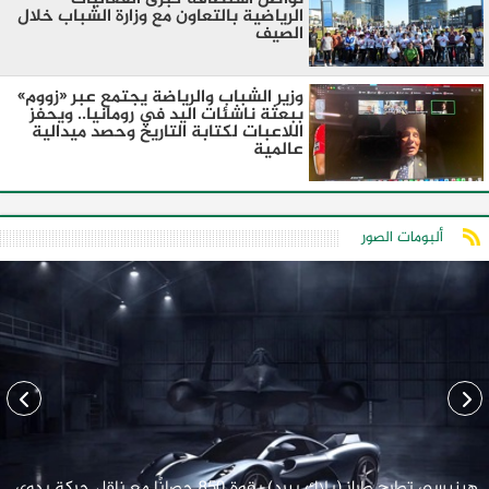
الرياضية بالتعاون مع وزارة الشباب خلال
الصيف
وزير الشباب والرياضة يجتمع عبر «زووم»
ببعثة ناشئات اليد في رومانيا.. ويحفز
اللاعبات لكتابة التاريخ وحصد ميدالية
عالمية
ألبومات الصور
هينيسي تطرح طراز (بلاك بيرد) بقوة 850 حصانًا مع ناقل حركة يدوي