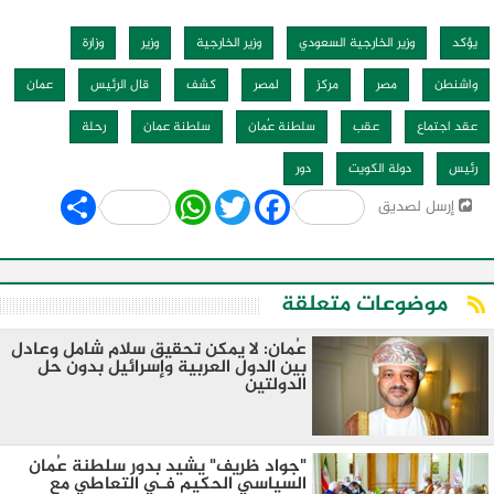
يؤكد
وزير الخارجية السعودي
وزير الخارجية
وزير
وزارة
واشنطن
مصر
مركز
لمصر
كشف
قال الرئيس
عمان
عقد اجتماع
عقب
سلطنة عُمان
سلطنة عمان
رحلة
رئيس
دولة الكويت
دور
Share
WhatsApp
Twitter
Facebook
إرسل لصديق
موضوعات متعلقة
عُمان: لا يمكن تحقيق سلام شامل وعادل
بين الدول العربية وإسرائيل بدون حل
الدولتين
"جواد ظريف" يشيد بدور سلطنة عُمان
السياسي الحكيم فـي التعاطي مع