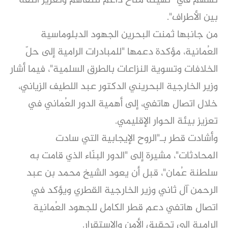
تسهم في "تهيئة مناخ داعم للتفاهم وتعزيز الثقة
بين الأطراف".
من جانبها ثمنت البحرين الجهود الدبلوماسية
العُمانية، مؤكدة دعمها "للمبادرات الرامية إلى حلّ
الخلافات وتسوية النزاعات بالطرق السلمية"، فيما أشار
وزير الخارجية البحريني الدكتور عبد اللطيف الزياني،
خلال اتصال هاتفي، إلى أهمية الدور العُماني في
تعزيز بيئة الحوار الإقليمي.
وأشادت قطر بـ"الروح الإيجابية التي سادت
المحادثات"، مشيرة إلى "الدور البنّاء الذي قامت به
سلطنة عُمان"، قبل أن يعود الشيخ محمد بن عبد
الرحمن آل ثاني وزير الخارجية القطري ويؤكد في
اتصال هاتفي دعم قطر الكامل للجهود العُمانية
الرامية إلى تحقيق الأمن والاستقرار.