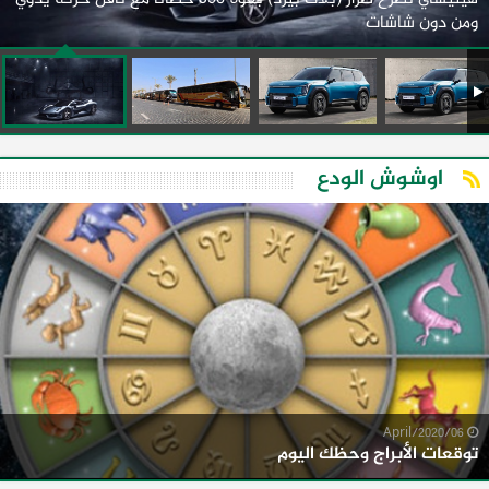
ومن دون شاشات
اوشوش الودع
06/April/2020
توقعات الأبراج وحظك اليوم