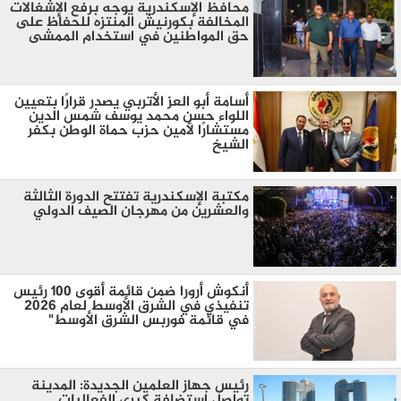
محافظ الإسكندرية يوجه برفع الإشغالات
المخالفة بكورنيش المنتزه للحفاظ على
حق المواطنين في استخدام الممشى
أسامة أبو العز الأتربي يصدر قرارًا بتعيين
اللواء حسن محمد يوسف شمس الدين
مستشارًا لأمين حزب حماة الوطن بكفر
الشيخ
مكتبة الإسكندرية تفتتح الدورة الثالثة
والعشرين من مهرجان الصيف الدولي
أنكوش أرورا ضمن قائمة أقوى 100 رئيس
تنفيذي في الشرق الأوسط لعام 2026
في قائمة فوربس الشرق الأوسط"
رئيس جهاز العلمين الجديدة: المدينة
تواصل استضافة كبرى الفعاليات