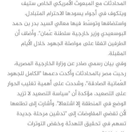
المحادثات مع المبعوث الأمريكي الخاص ستيف
ويتكوف في أجواء يسودها الاحترام المتبادل،
واستضافها وتوسّط فيها معالي السيد بدر بن حمد
البوسعيدي وزير خارجية سلطنة عُمان". وأضاف أن
الطرفين اتفقا على مواصلة الجهود خلال الأيام
المقبلة.
وفي بيان رسمي صادر عن وزارة الخارجية المصرية،
رحبت مصر بالمحادثات وأكدت دعمها "الكامل للجهود
العُمانية الصادقة"، وشددت على أهمية تغليب الحوار
على التصعيد، مؤكدة أن "سياسة التصعيد لا تزيد
الوضع في المنطقة إلا اشتعالا". وأشارت إلى تطلعها
لأن تفضي المفاوضات إلى "تدشين مرحلة جديدة
تسهم في تحقيق التهدئة وخفض التوترات