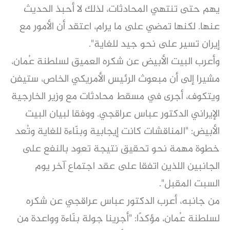
يهم حتى تنتهي المحادثات، لذلك لا أحبذ الحديث
عنها. لكنها تمضي على ما يرام، اعتقد أن الأمور مع
إيران تسير على نحو جيد للغاية".
وأعرب البيت الأبيض عن شكره العميق لسلطنة عُمان،
مشيرا إلى أن مبعوث الرئيس الأمريكي الخاص، ستيفن
ويتكوف، أجرى في مسقط محادثات مع وزير الخارجية
الإيراني الدكتور عباس عراقجي. ووفقا لبيان البيت
الأبيض: "المناقشات كانت إيجابية وبنّاءة للغاية وتُعد
خطوة مهمة نحو تحقيق نتيجة تعود بالنفع على
الجانبين اللذين اتفقا على عقد اجتماع آخر يوم
السبت المقبل".
من جانبه، أعرب الدكتور عباس عراقجي عن شكره
لسلطنة عُمان، مؤكدًا: "أجرينا جولة بنّاءة وواعدة من