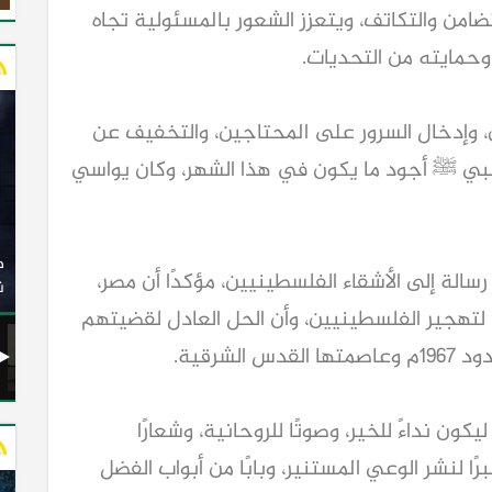
ضامن والتكاتف، ويتعزز الشعور بالمسئولية تجاه
مايته من التحديات.
ن، وإدخال السرور على المحتاجين، والتخفيف عن
النبي ﷺ أجود ما يكون في هذا الشهر، وكان يواسي
وزير النقل يدشن 20 أتوبيسًا جديدًا مكيفًا من إنتاج شركة
ات الكهربائية
النصر للسيارات إلى شركة الاتحاد العربي للنقل البري
رسالة إلى الأشقاء الفلسطينيين، مؤكدًا أن مصر،
(السوبرجيت)
ن
 لتهجير الفلسطينيين، وأن الحل العادل لقضيتهم
شرقية.
كون نداءً للخير، وصوتًا للروحانية، وشعارًا
ًا لنشر الوعي المستنير، وبابًا من أبواب الفضل