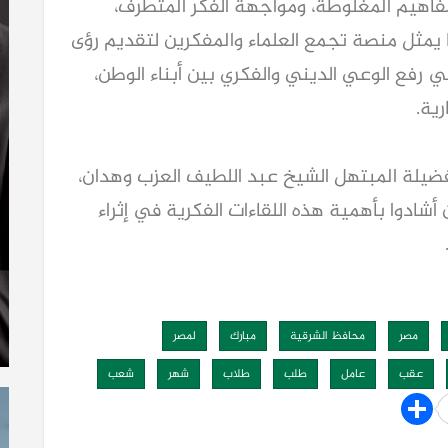
اهيم المغلوطة، ومواجهة الفكر المتطرف،
 يمثل منصة تجمع العلماء والمفكرين لتقديم رؤى
رفع الوعي الديني والفكري بين أبناء الوطن،
رية.
 فضيلة المبتهل الشيخ عبد اللطيف العزب وهدان،
شادوا بأهمية هذه اللقاءات الفكرية في إثراء
مصر
محافظ الشرقية
مبارك
لمصر
عقب
عامل
طلب
طلاب
شهر
شعب