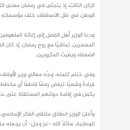
الركن الثالث، إذ يتجلّى في رمضان معنى الت
الوطن، في ظل الاصطفاف خلف مؤسساته وح
ودعا الوزير أهل الفضل إلى إغاثة الملهوفي
المعسرين، تماشيًا مع روح رمضان، إذ كان 
الضعفاء ويغيث المكروبين.
كيا EV9 GT للباحثين عن متعة قيادة السيار
وفي ختام كلمته، وجَّه معالي وزير الأوقاف 
العائلية
قيادةً وشعبًا، ترفض رفضًا قاطعًا أي مخطط
يكمن في إقامة دولتهم المستقلة على حدود ١٩٦٧م وعاصمتها القدس ال
وأعلن الوزير انطلاق ملتقى الفكر الإسلامي، لي
للوطنية، سائلًا الله -عز وجل- أن يجعله منبر