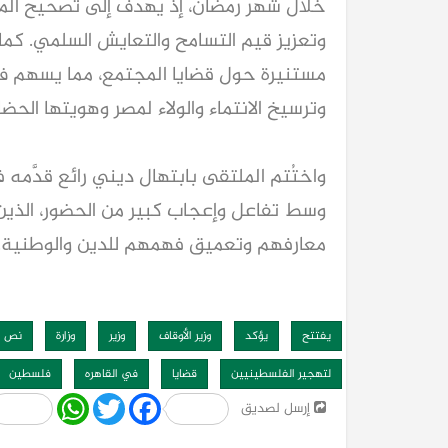
خلال شهر رمضان، إذ يهدف إلى تصحيح المف
وتعزيز قيم التسامح والتعايش السلمي. كما
مستنيرة حول قضايا المجتمع، مما يسهم في 
وترسيخ الانتماء والولاء لمصر وهويتها الحضا
واختُتم الملتقى بابتهال ديني رائع قدَّمه
وسط تفاعل وإعجاب كبير من الحضور، الذين أ
معارفهم وتعميق فهمهم للدين والوطنية.
يفتتح
يؤكد
وزير الأوقاف
وزير
وزارة
نص
لتهجير الفلسطينيين
قضايا
في القاهره
فلسطين
Share
WhatsApp
Twitter
Facebook
إرسل لصديق