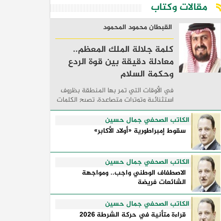
مقالات وكتاب
القبطان محمود المحمود
كلمة جلالة الملك المعظم..
معادلة دقيقة بين قوة الردع
وحكمة السلام
في الأوقات التي تمر بها المنطقة بظروف
استثنائية وتوترات متصاعدة، تصبح الكلمات
السياسية أكثر من مجرد مواقف معلنة؛ فهي
تكشف طريقة تفكير الدول، وكيفية إدارتها
الكاتب الصحفي جمال حسين
للأزمات، والحدود التي تفصل بين القوة ...
سقوط إمبراطورية «أولاد الأكابر»
الكاتب الصحفي جمال حسين
الاصطفاف الوطني واجب.. ومواجهة
الشائعات فريضة
الكاتب الصحفي جمال حسين
قراءة متأنية في حركة الشرطة 2026