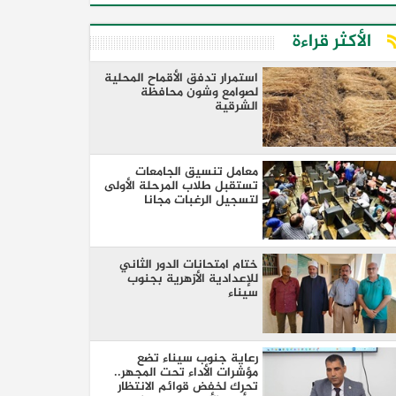
الأكثر قراءة
استمرار تدفق الأقماح المحلية
لصوامع وشون محافظة
الشرقية
معامل تنسيق الجامعات
تستقبل طلاب المرحلة الأولى
لتسجيل الرغبات مجانا
ختام امتحانات الدور الثاني
للإعدادية الأزهرية بجنوب
سيناء
رعاية جنوب سيناء تضع
مؤشرات الأداء تحت المجهر..
تحرك لخفض قوائم الانتظار