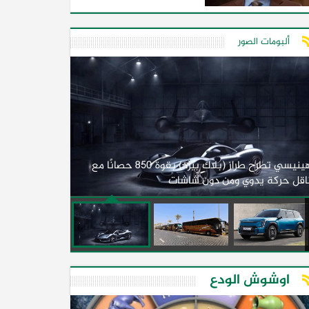
ألبومات الصور
لأول مرة.. مصر
هينيسي تطرح طراز (بلاك بيرد) بقوة 850 حصانًا مع
اقل حركة يدوي ومن دون شاشات
2026)
اوشوش الودع