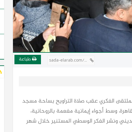
طباعة
sada-elarab.com/756641
، الملتقى الفكري عقب صلاة التراويح بساحة مسجد
قاهرة، وسط أجواء إيمانية مفعمة بالروحانية،
الديني ونشر الفكر الوسطي المستنير خلال شهر