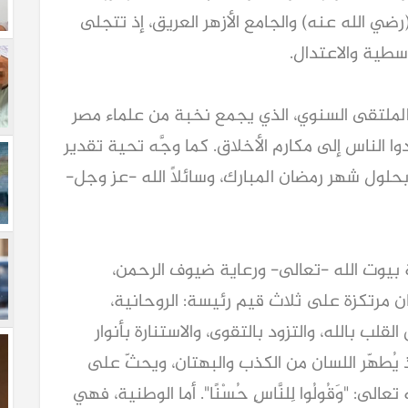
ي الله عنه) والجامع الأزهر العريق، إذ تتجلى
سطية والاعتدال.
 الملتقى السنوي، الذي يجمع نخبة من علماء مصر
ا الناس إلى مكارم الأخلاق. كما وجَّه تحية تقدير
بحلول شهر رمضان المبارك، وسائلاً الله -عز وجل-
 بيوت الله -تعالى- ورعاية ضيوف الرحمن،
مرتكزة على ثلاث قيم رئيسة: الروحانية،
قلب بالله، والتزود بالتقوى، والاستنارة بأنوار
ذ يُطهّر اللسان من الكذب والبهتان، ويحثّ على
عالى: "وَقُولُوا لِلنَّاسِ حُسْنًا". أما الوطنية، فهي