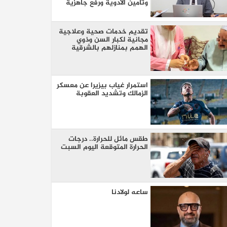
وتأمين الأدوية ورفع جاهزية
الطوارئ
تقديم خدمات صحية وعلاجية
مجانية لكبار السن وذوي
الهمم بمنازلهم بالشرقية
استمرار غياب بيزيرا عن معسكر
الزمالك وتشديد العقوبة
طقس مائل للحرارة.. درجات
الحرارة المتوقعة اليوم السبت
ساعه لولادنا