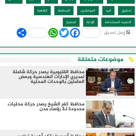
تحقيق
اليد
المواطنين
المحافظ
القاهرة
التنميه المستدامة
الإدارة
استمرار
Share
WhatsApp
Twitter
Facebook
إرسل لصديق
موضوعات متعلقة
محافظ القليوبية يصدر حركة شاملة
لمديري الإدارات الهندسية وبعض
العاملين بالوحدات المحلية
محافظ كفر الشيخ يصدر حركة محليات
محدودة لـ3 رؤساء مدن