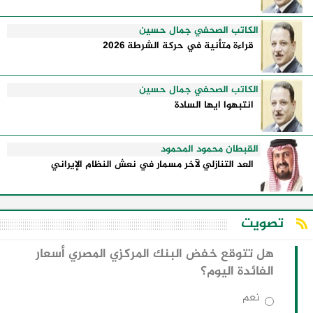
الكاتب الصحفي جمال حسين
قراءة متأنية في حركة الشرطة 2026
الكاتب الصحفي جمال حسين
انتبهوا ايها السادة
القبطان محمود المحمود
العد التنازلي لآخر مسمار في نعش النظام الإيراني
تصويت
هل تتوقع خفض البنك المركزي المصري أسعار
الفائدة اليوم؟
نعم