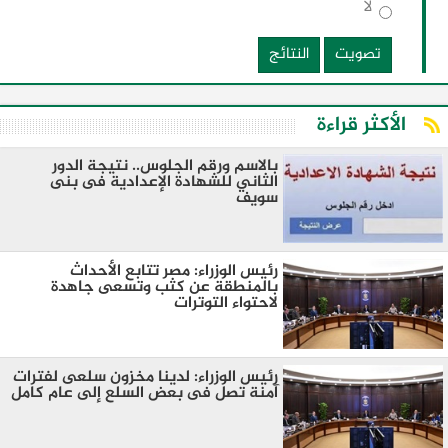
لا
تصويت
النتائج
الأكثر قراءة
بالاسم ورقم الجلوس.. نتيجة الدور
الثاني للشهادة الإعدادية فى بنى
سويف
رئيس الوزراء: مصر تتابع الأحداث
بالمنطقة عن كثب وتسعى جاهدة
لاحتواء التوترات
رئيس الوزراء: لدينا مخزون سلعى لفترات
آمنة تصل فى بعض السلع إلى عام كامل