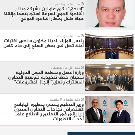
منذ ساعة و 11 دقيقة
"إسحق" يكرم عاملين بشركة ميناء
القاهرة الجوي لسرعة استجابتهما وإنقاذ
حياة طفل بمطار القاهرة الدولي
منذ أقل من ساعة
رئيس الوزراء: لدينا مخزون سلعى لفترات
آمنة تصل فى بعض السلع إلى عام كامل
منذ أقل من ساعتين
وزارة العمل ومنظمة العمل الدولية
تبحثان خطة تنفيذية لتوسيع التعاون
المشترك وتعزيز" إنجاز المشروعات"
منذ ساعة و 17 دقيقة
وزير التعليم يلتقي بنظيره الياباني
لاستعراض نجاحات التعاون المصري
الياباني في التعليم والاطلاع على
أحدث التطورات