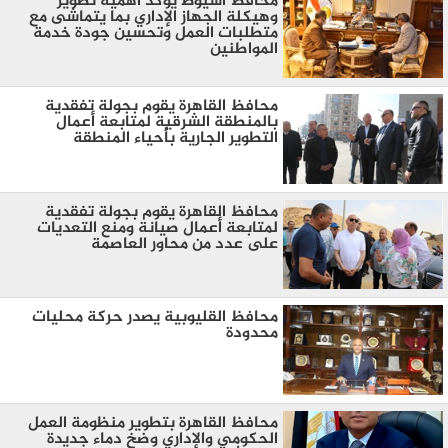
محافظ أسيوط يؤكد أهمية تطوير
وهيكلة الجهاز الإداري بما يتماشى مع
متطلبات العمل وتحسين جودة خدمة
المواطنين
محافظ القاهرة يقوم بجولة تفقدية
بالمنطقة الشرقية لمتابعة أعمال
التطوير الجارية بأحياء المنطقة
محافظ القاهرة يقوم بجولة تفقدية
لمتابعة أعمال صيانة ومنع التعديات
على عدد من محاور العاصمة
محافظ القليوبية يصدر حركة محليات
محدودة
محافظ القاهرة بتطوير منظومة العمل
الحكومي والإداري وضخ دماء جديدة