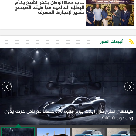
حزب حماة الوطن بكفر الشيخ يكرّم
البطلة العالمية هنا هيثم الصيحي
تقديرًا لإنجازها المشرف
ألبومات الصور
هينيسي تطرح طراز (بلاك بيرد) بقوة 850 حصانًا مع ناقل حركة يدوي
ومن دون شاشات