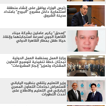
رئيس الوزراء يوافق على إنشاء منطقة
استثمارية داخل مشروع "البروج" بامتداد
مدينة الشروق
"إسحق" يكرم عاملين بشركة ميناء
القاهرة الجوي لسرعة استجابتهما وإنقاذ
حياة طفل بمطار القاهرة الدولي
وزارة العمل ومنظمة العمل الدولية
تبحثان خطة تنفيذية لتوسيع التعاون
المشترك وتعزيز" إنجاز المشروعات"
وزير التعليم يلتقي بنظيره الياباني
لاستعراض نجاحات التعاون المصري
الياباني في التعليم والاطلاع على
أحدث التطورات