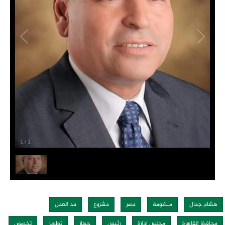
1
/
1
هشام جمال
منظومة
مصر
مشروع
مد العمل
محافظ القاهرة
مجلس إدارة
رئيس
جهاز
تطوير
تخصص