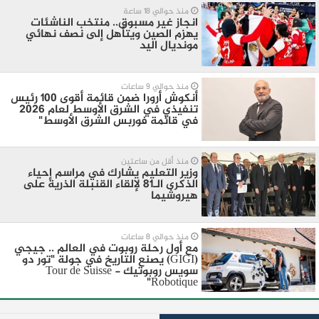
منذ حوالي 18 ساعة
انجاز غير مسبوق.. منتخب الناشئات
يهزم الصين ويتأهل إلى نصف نهائي
مونديال اليد
منذ حوالي 9 ساعات
أنكوش أرورا ضمن قائمة أقوى 100 رئيس
تنفيذي في الشرق الأوسط لعام 2026
في قائمة فوربس الشرق الأوسط"
منذ أقل من ساعتين
وزير التعليم يشارك في مراسم إحياء
الذكرى الـ81 لإلقاء القنبلة الذرية على
هيروشيما
منذ حوالي 8 ساعات
مع أول رحلة روبوت في العالم .. جيجي
(GIGI) يصنع التاريخ في جولة "تور دو
سويس روبوتيك - Tour de Suisse
Robotique"