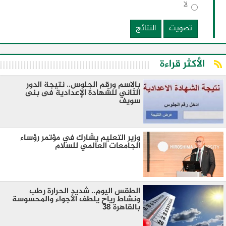
لا
تصويت
النتائج
الأكثر قراءة
بالاسم ورقم الجلوس.. نتيجة الدور
الثاني للشهادة الإعدادية فى بنى
سويف
وزير التعليم يشارك في مؤتمر رؤساء
الجامعات العالمي للسلام
الطقس اليوم.. شديد الحرارة رطب
ونشاط رياح يلطف الأجواء والمحسوسة
بالقاهرة 38