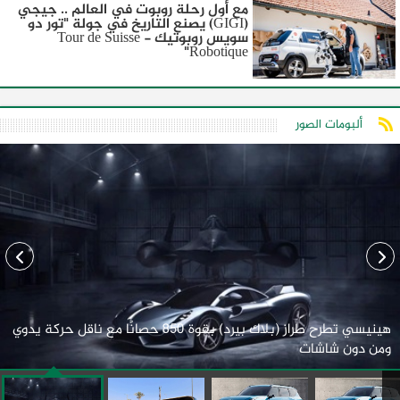
مع أول رحلة روبوت في العالم .. جيجي
(GIGI) يصنع التاريخ في جولة "تور دو
سويس روبوتيك - Tour de Suisse
Robotique"
ألبومات الصور
هينيسي تطرح طراز (بلاك بيرد) بقوة 850 حصانًا مع ناقل حركة يدوي
ومن دون شاشات