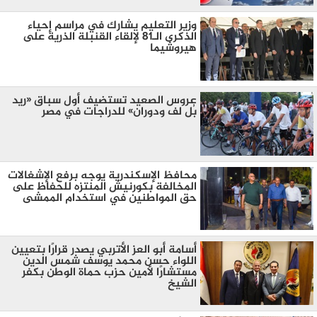
وزير التعليم يشارك في مراسم إحياء
الذكرى الـ81 لإلقاء القنبلة الذرية على
هيروشيما
عروس الصعيد تستضيف أول سباق «ريد
بُل لف ودوران» للدراجات في مصر
محافظ الإسكندرية يوجه برفع الإشغالات
المخالفة بكورنيش المنتزه للحفاظ على
حق المواطنين في استخدام الممشى
أسامة أبو العز الأتربي يصدر قرارًا بتعيين
اللواء حسن محمد يوسف شمس الدين
مستشارًا لأمين حزب حماة الوطن بكفر
الشيخ