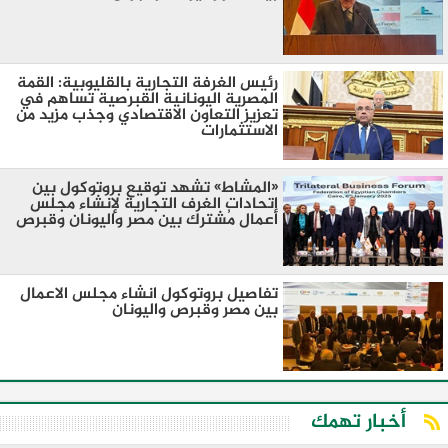
رئيس الغرفة التجارية بالقليوبية: القمة
المصرية اليونانية القبرصية تساهم في
تعزيز التعاون الاقتصادي وجذب مزيد من
الاستثمارات
«المشاط» تشهد توقيع بروتوكول بين
اتحادات الغرف التجارية لإنشاء مجلس
أعمال مُشترك بين مصر واليونان وقبرص
تفاصيل بروتوكول انشاء مجلس الاعمال
بين مصر وقبرص واليونان
أخبار تهمك