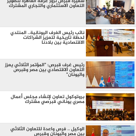
سفيرة قبرص تزور غرفة القاهرة لتطوير
التعاون الاستثماري والتجاري المشترك
نائب رئيس الغرف اليونانية.. المنتدي
لحظة تاريخية لتعزيز الشراكات
الاقتصادية بين بلادنا
رئيس غرف قبرص: "المؤتمر الثلاثي يعزز
التعاون الاقتصادي بين مصر وقبرص
واليونان"
بروتوكول تعاون لإنشاء مجلس أعمال
مصري يوناني قبرصي مشترك
الوكيل .. فرص واعدة للتعاون الثلاثي
بين مصر واليونان وقبرص