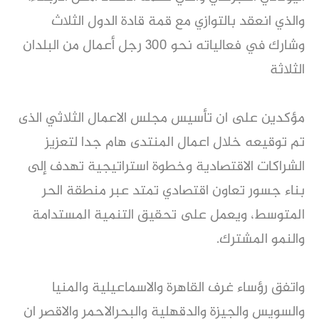
والذي انعقد بالتوازي مع قمة قادة الدول الثلاث
وشارك في فعالياته نحو 300 رجل أعمال من البلدان
الثلاثة
مؤكدين على ان تأسيس مجلس الاعمال الثلاثي الذى
تم توقيعه خلال اعمال المنتدى هام جدا لتعزيز
الشراكات الاقتصادية وخطوة استراتيجية تهدف إلى
بناء جسور تعاون اقتصادي تمتد عبر منطقة الحر
المتوسط، ويعمل على تحقيق التنمية المستدامة
والنمو المشترك.
واتفق رؤساء غرف القاهرة والاسماعيلية والمنيا
والسويس والجيزة والدقهلية والبحرالاحمر والاقصر ان