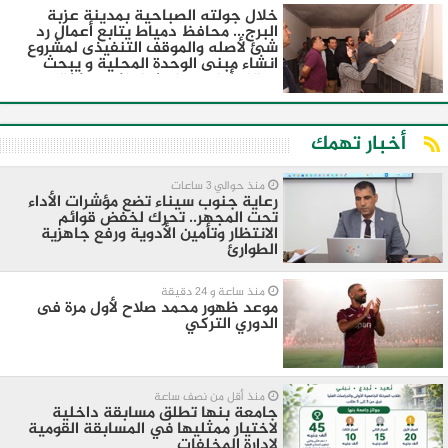
خلال جولته الصباحية بمدينة عزبة
البرج... محافظ دمياط يتابع أعمال رد
شئ لأصله والموقف التنفيذى لمشروع
انشاء مبنى الوحدة المحلية و يبحث
موقف أرض مصنع ادفينا و عمارات
الاسكان الاقتصادى والصناعى بالمدينة
أخبار تهمك
منذ حوالي 3 ساعات
رعاية جنوب سيناء تضع مؤشرات الأداء
تحت المجهر.. تحرك لخفض قوائم
الانتظار وتأمين الأدوية ورفع جاهزية
الطوارئ
منذ ساعة و 24 دقيقة
موعد ظهور محمد صلاح لأول مرة فى
الدوري التركي
منذ أقل من نصف ساعة
جامعة بنها تطلق مسابقة داخلية
لاختيار ممثليها في المسابقة القومية
لإدارة المخلفات