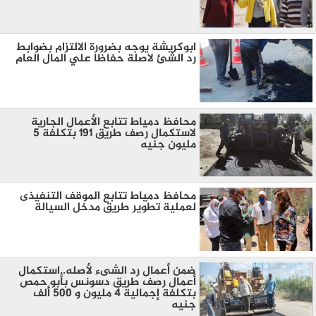
ابوكريشة يوجه بضرورة الالتزام بضوابط
رد الشئ لاصلة حفاظا علي المال العام
محافظ دمياط تتابع الأعمال الجارية
لاستكمال رصف طريق ١٩١ بتكلفة ٥
مليون جنيه
محافظ دمياط تتابع الموقف التنفيذى
لعملية تطوير طريق مدخل السيالة
ضمن أعمال رد الشىء لأصله..استكمال
أعمال رصف طريق دسونس بأبو حمص
بتكلفة إجمالية 4 مليون و 500 ألف
جنيه