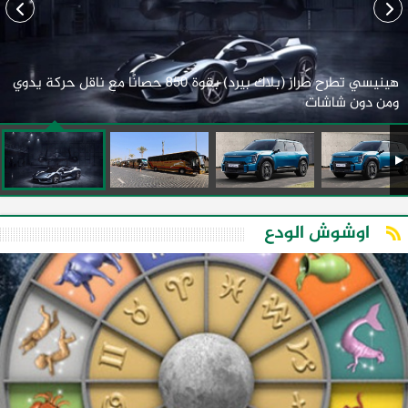
هينيسي تطرح طراز (بلاك بيرد) بقوة 850 حصانًا مع ناقل حركة يدوي
ومن دون شاشات
اوشوش الودع