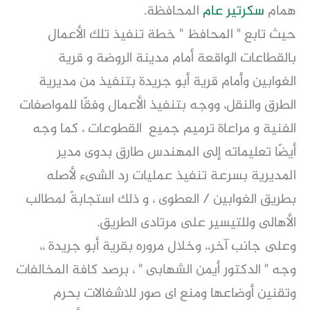
همام
سكرتير عام
المحافظة.
حيث تابع " المحافظ " خطة تنفيذ تلك الأعمال
بالقطاعات الواقعة أمام مدينة الروضة و قرية
الغوابين وأمام قرية أبو جريدة بتنفيذ من مديرية
الطرق والنقل، ووجه بتنفيذ الأعمال وفقًا للمواصفات
الفنية و مراعاة ترميم جميع القطوعات ، كما وجه
أيضًا تعليماته إلى المهندس طارق بدوى مدير
المديرية بسرعة تنفيذ عمليات رد الشىء لأصله
بطريق الغوابين / العطوى ، و ذلك استجابةً لمطالب
الأهالى وللتيسير على مرتادى الطريق.
وعلى جانب آخر،، وخلال مروره بقرية أبو جريدة ،،
وجه " الدكتور أيمن الشهابى " ، برصد كافة المخالفات
وتقنين أوضاعها ومنع اى صور للاشغالات بحرم