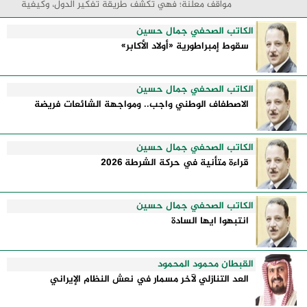
مواقف معلنة؛ فهي تكشف طريقة تفكير الدول، وكيفية
إدارتها للأزمات، والحدود التي تفصل بين القوة ...
الكاتب الصحفي جمال حسين
سقوط إمبراطورية «أولاد الأكابر»
الكاتب الصحفي جمال حسين
الاصطفاف الوطني واجب.. ومواجهة الشائعات فريضة
الكاتب الصحفي جمال حسين
قراءة متأنية في حركة الشرطة 2026
الكاتب الصحفي جمال حسين
انتبهوا ايها السادة
القبطان محمود المحمود
العد التنازلي لآخر مسمار في نعش النظام الإيراني