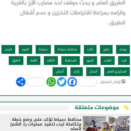
الطريق العام، و بحث موقف احد مضارب الأرز بالقرية
والزامه بمراعاة اشتراطات التخزين و عدم أشغال
الطريق .
يوجه
نفي
نائب
محافظ دمياط
دمياط
اليوم
اليمن
اليد
الهند
المرور
المحافظ
الكاف
القط
الطرق
السكرتير العام
السكر
إلزام
أعمال
Share
WhatsApp
Twitter
Facebook
إرسل لصديق
موضوعات متعلقة
محافظ دمياط تؤكد على وضع خطة
متكاملة لبدء تنفيذ عمليات رد الشئ
لأصله