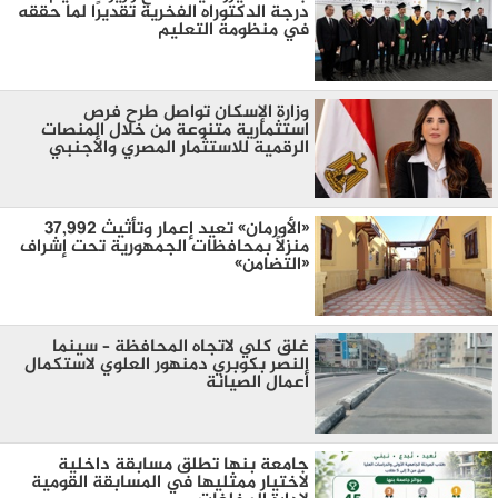
درجة الدكتوراه الفخرية تقديرًا لما حققه
في منظومة التعليم
وزارة الإسكان تواصل طرح فرص
استثمارية متنوعة من خلال المنصات
الرقمية للاستثمار المصري والأجنبي
«الأورمان» تعيد إعمار وتأثيث 37,992
منزلًا بمحافظات الجمهورية تحت إشراف
«التضامن»
غلق كلي لاتجاه المحافظة – سينما
النصر بكوبري دمنهور العلوي لاستكمال
أعمال الصيانة
جامعة بنها تطلق مسابقة داخلية
لاختيار ممثليها في المسابقة القومية