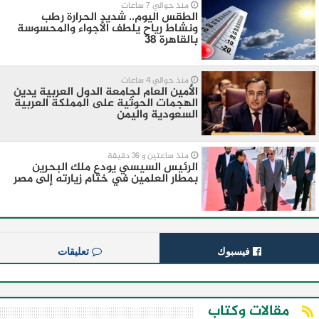
منذ حوالي 7 ساعات
الطقس اليوم.. شديد الحرارة رطب
ونشاط رياح يلطف الأجواء والمحسوسة
بالقاهرة 38
منذ حوالي 4 ساعات
الأمين العام لجامعة الدول العربية يدين
الهجمات الحوثية على المملكة العربية
السعودية واليمن
منذ ساعتين و 36 دقيقة
الرئيس السيسي يودع ملك البحرين
بمطار العلمين في ختام زيارته إلى مصر
فيسبوك
تعليقات
مقالات وكتاب