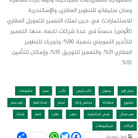
السعودية للمشروعات السياحية، ونوفا بارك للقاهرة،
وسان ستيفانو للتطوير العقاري، والإسكندرية
للاستثمارات). في حين تملك التعمير للتمويل العقاري
(الأولى) حصصًا في عدة شركات تابعة، منها، التعمير
للتأجير التمويلي بنسبة 90%، وتوريك للتطوير
العقاري 31%، والتعمير للتوريق 10%، وإسكان للتأمين
10%.
يصل إلى
وصول
نائب رئيس
نائب
مصر
مشروعات
مشروع
مشاركة
مجلس إدارة
لمصر
لمدة شهر
فى مصر
فى مجال
فرص استثمارية
عقب
طلب
شهر
شركة
شركات
سيناريوهات
Share
WhatsApp
Twitter
Facebook
إرسل لصديق