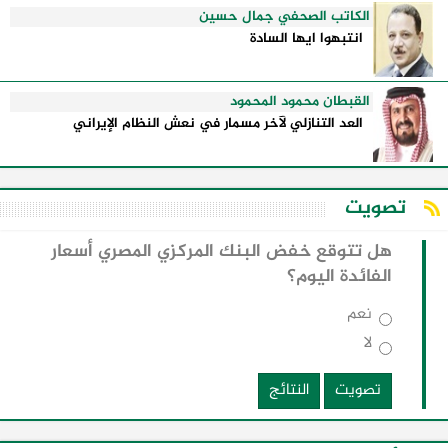
الكاتب الصحفي جمال حسين
انتبهوا ايها السادة
القبطان محمود المحمود
العد التنازلي لآخر مسمار في نعش النظام الإيراني
تصويت
هل تتوقع خفض البنك المركزي المصري أسعار
الفائدة اليوم؟
نعم
لا
تصويت
النتائج