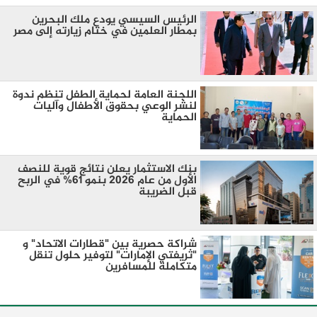
الرئيس السيسي يودع ملك البحرين
بمطار العلمين في ختام زيارته إلى مصر
اللجنة العامة لحماية الطفل تنظم ندوة
لنشر الوعي بحقوق الأطفال وآليات
الحماية
بنك الاستثمار يعلن نتائج قوية للنصف
الأول من عام 2026 بنمو 61% في الربح
قبل الضريبة
شراكة حصرية بين "قطارات الاتحاد" و
"ثريفتي الإمارات" لتوفير حلول تنقل
متكاملة للمسافرين