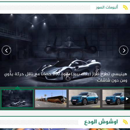
ألبومات الصور
هينيسي تطرح طراز (بلاك بيرد) بقوة 850 حصانًا مع ناقل حركة يدوي
ومن دون شاشات
اوشوش الودع