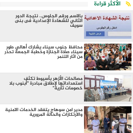
الأكثر قراءة
بالاسم ورقم الجلوس.. نتيجة الدور
الثاني للشهادة الإعدادية فى بنى
سويف
محافظ جنوب سيناء يشارك أهالي طور
سيناء صلاة الجنازة وخطبة الجمعة تحذر
من اثار التنمر
مصالحات الأزهر بأسيوط تكثف
استعداداتها لإطلاق مبادرة "أبنوب بلا
خصومات ثأرية"
مدير امن سوهاج يتفقد الخدمات الامنية
والارتكازات والحالة المرورية