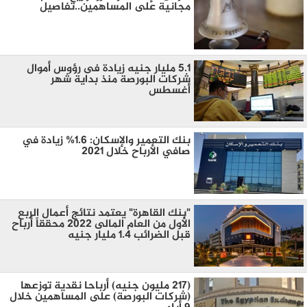
مجانية على المساهمين..تفاصيل
5.1 مليار جنيه زيادة فى رؤوس أموال
شركات البورصة منذ بداية شهر
أغسطس
بنك التعمير والإسكان: 1.6% زيادة في
صافي الأرباح خلال 2021
"بنك القاهرة" يعتمد نتائج أعمال الربع
الأول من العام المالى 2022 محققاً أرباح
قبل الضرائب 1.4 مليار جنيه
(217 مليون جنيه) أرباحا نقدية توزعها
(شركات البورصة) على المساهمين خلال