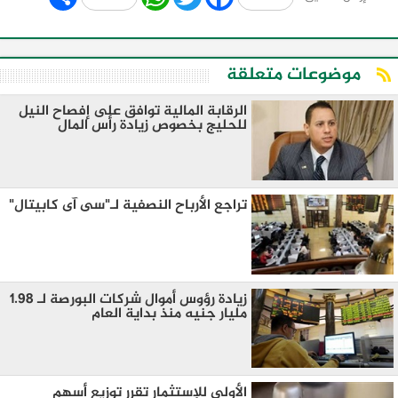
موضوعات متعلقة
الرقابة المالية توافق على إفصاح النيل
للحليج بخصوص زيادة رأس المال
تراجع الأرباح النصفية لـ"سى آى كابيتال"
زيادة رؤوس أموال شركات البورصة لـ 1.98
مليار جنيه منذ بداية العام
الأولى للإستثمار تقرر توزيع أسهم