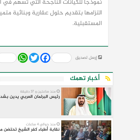
نموذجًا للكيانات الناجحة التي تسهم في ال
التزامها بتقديم حلول عقارية وبنائية متم
المستقبلية.
Share
WhatsApp
Twitter
Facebook
إرسل لصديق
أخبار تهمك
منذ ساعتين و 37 دقيقة
رئيس البرلمان العربي يدين بشدة
منذ حوالي 4 ساعات
نقابة أطباء كفر الشيخ تحتضن مؤ