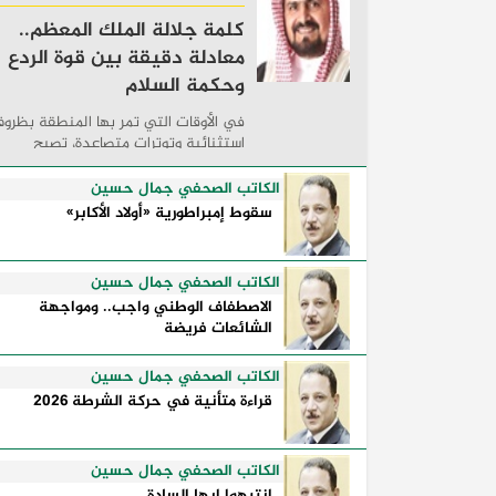
كلمة جلالة الملك المعظم..
معادلة دقيقة بين قوة الردع
وحكمة السلام
في الأوقات التي تمر بها المنطقة بظرو
استثنائية وتوترات متصاعدة، تصبح
الكلمات السياسية أكثر من مجرد مواقف
معلنة؛ فهي تكشف طريقة تفكير الدول،
الكاتب الصحفي جمال حسين
وكيفية إدارتها للأزمات، والحدود التي
سقوط إمبراطورية «أولاد الأكابر»
تفصل بين القوة ...
الكاتب الصحفي جمال حسين
الاصطفاف الوطني واجب.. ومواجهة
الشائعات فريضة
الكاتب الصحفي جمال حسين
قراءة متأنية في حركة الشرطة 2026
الكاتب الصحفي جمال حسين
انتبهوا ايها السادة