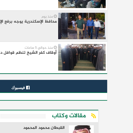
منذ يوم
محافظ الإسكندرية يوجه برفع ال
منذ حوالي 5 ساعات
أوقاف كفر الشيخ تنظم قوافل دع
فيسبوك
مقالات وكتاب
القبطان محمود المحمود