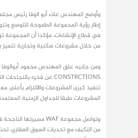
إطار رؤية المجموعة الطموحة للتوسع وتنو
في قطاع الإنشاءات، مؤكدا أن المجموعة تو
من خلال مشروعات سكنية وتجارية تتميز بال
CONSTRCTIONS عن فخره بالن
تنفيذ كبرى المشروعات والالتزام بأعلى معا
المشروعات طبقا للجداول الزمنية المعتمدة
وتواصل مجموعة WAF مسيرته
من التكيف مع تحديات السوق العقاري، تحت 