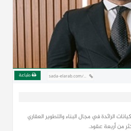
طباعة
sada-elarab.com/749292
دى أبرز الكيانات الرائدة في مجال البناء والتطوير العقاري
ر من أربعة عقود.