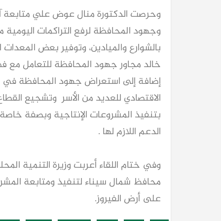
وحرصت الدكتورة منال عوض علي متابعة آخ
وجهود المحافظة لرفع التراكمات اليومية 
بالشوارع والميادين، وتوفير بعض المعدات الل
خالد مجاور جهود المحافظة للتعامل مع فص
إضافة إلى استعراض جهود المحافظة في تو
الاقتصادي للعديد من الأسر وتشجيع القطاع
بتنفيذ المشروعات الإنتاجية وبصفة خاصة م
كيا EV9 GT للباحثين عن متعة قيادة السيار
العائلية
الدعم اللازم لها .
وفي ختام اللقاء أعربت وزيرة التنمية المح
محافظ شمال سيناء لتنفيذ ومتابعة المشر
على أرض الفيروز.