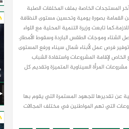
ر المستجدات الخاصة بملف المخلفات الصلبة
من القمامة بصورة يومية وتحسين مستوى النظافة
ازمة،كما تابعت وزيرة التنمية المحلية مع اللواء
ل الشتاء وموجات الطقس الباردة وسقوط الأمطار،
فير فرص عمل لأبناء شمال سيناء ورفع المستوى
 الخاص لإقامة المشروعات واستفادة الشباب
وزير النقل يدشن 20 أتوبيسًا جديدًا مكيفًا من إنتاج شركة
شروعات المرأة السيناوية المتميزة وتقديم كل
ات الكهربائية
النصر للسيارات إلى شركة الاتحاد العربي للنقل البري
(السوبرجيت)
ن
لية عن تقديرها للجهود المستمرة التي يقوم بها
وعات التي تهم المواطنين في مختلف المجالات