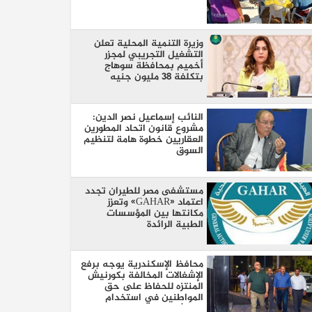
وزيرة التنمية المحلية تعلن
التشغيل التجريبي لمجزر
أخميم بمحافظة سوهاج
بتكلفة 38 مليون جنيه
النائب إسماعيل نصر الدين:
مشروع قانون اتحاد المطورين
العقاريين خطوة هامة لتنظيم
السوق
مستشفى مصر للطيران تجدد
اعتماد «GAHAR» وتعزز
مكانتها بين المؤسسات
الطبية الرائدة
محافظ الإسكندرية يوجه برفع
الإشغالات المخالفة بكورنيش
المنتزه للحفاظ على حق
المواطنين في استخدام
الممشى