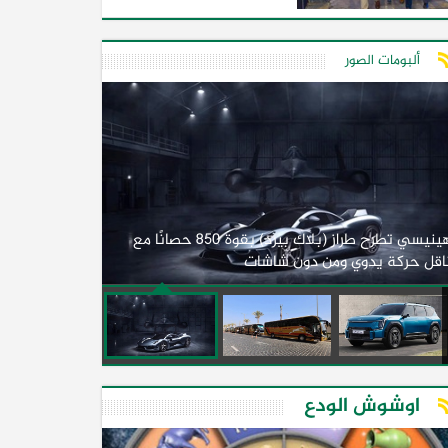
ألبومات الصور
لأول مرة.. مصر
هينيسي تطرح طراز (بلاك بيرد) بقوة 850 حصانًا مع
اقل حركة يدوي ومن دون شاشات
2026)
اوشوش الودع