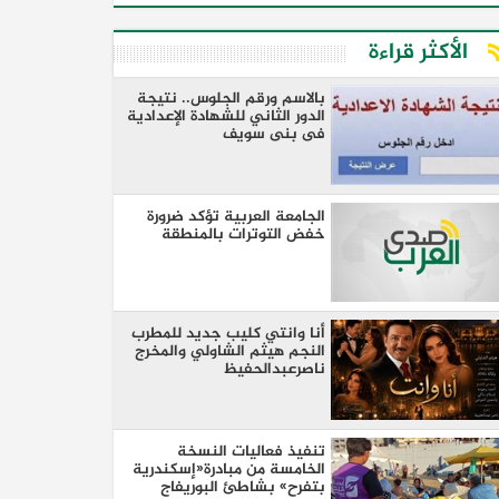
الأكثر قراءة
بالاسم ورقم الجلوس.. نتيجة
الدور الثاني للشهادة الإعدادية
فى بنى سويف
الجامعة العربية تؤكد ضرورة
خفض التوترات بالمنطقة ‏
أنا وانتي كليب جديد للمطرب
النجم هيثم الشاولي والمخرج
ناصرعبدالحفيظ
تنفيذ فعاليات النسخة
الخامسة من مبادرة«إسكندرية
بتفرح» بشاطئ البوريفاج