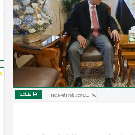
طباعة
sada-elarab.com/748564