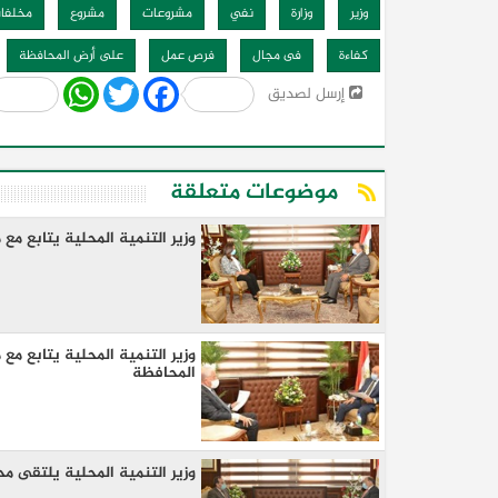
وزير
وزارة
نفي
مشروعات
مشروع
مخلفا
كفاءة
فى مجال
فرص عمل
على أرض المحافظة
Share
WhatsApp
Twitter
Facebook
إرسل لصديق
موضوعات متعلقة
وزير التنمية المحلية يتابع م
وزير التنمية المحلية يتابع م
المحافظة
وزير التنمية المحلية يلتقى م