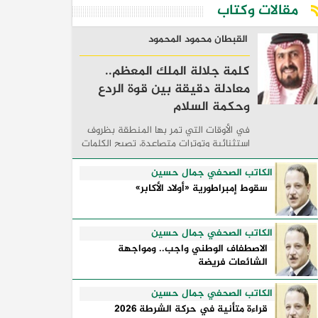
مقالات وكتاب
القبطان محمود المحمود
كلمة جلالة الملك المعظم..
معادلة دقيقة بين قوة الردع
وحكمة السلام
في الأوقات التي تمر بها المنطقة بظروف
استثنائية وتوترات متصاعدة، تصبح الكلمات
السياسية أكثر من مجرد مواقف معلنة؛ فهي
تكشف طريقة تفكير الدول، وكيفية إدارتها
الكاتب الصحفي جمال حسين
للأزمات، والحدود التي تفصل بين القوة ...
سقوط إمبراطورية «أولاد الأكابر»
الكاتب الصحفي جمال حسين
الاصطفاف الوطني واجب.. ومواجهة
الشائعات فريضة
الكاتب الصحفي جمال حسين
قراءة متأنية في حركة الشرطة 2026