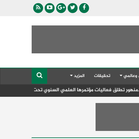
 وعالمي
تحقيقات
المزيد
 مؤتمرها العلمي السنوي تحت شعار "تميز .. ريادة .. ابتكار .. غد 