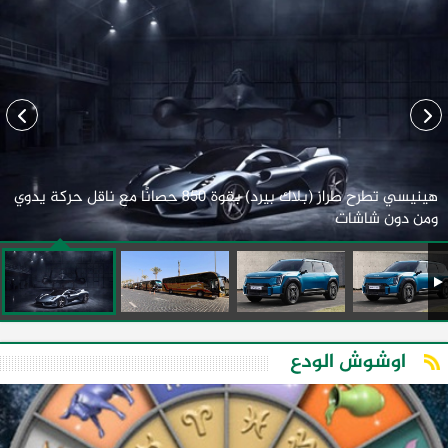
هينيسي تطرح طراز (بلاك بيرد) بقوة 850 حصانًا مع ناقل حركة يدوي
ومن دون شاشات
اوشوش الودع