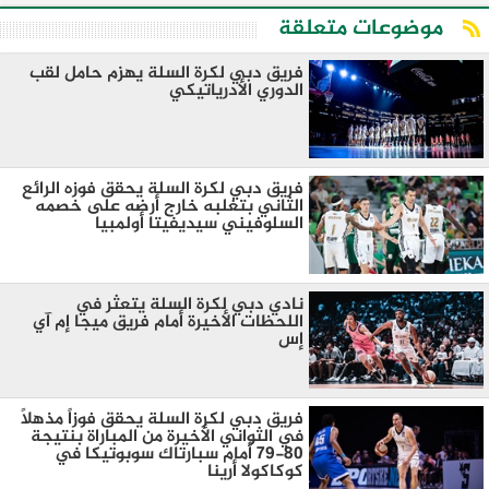
موضوعات متعلقة
فريق دبي لكرة السلة يهزم حامل لقب
الدوري الأدرياتيكي
فريق دبي لكرة السلة يحقق فوزه الرائع
الثاني بتغلبه خارج أرضه على خصمه
السلوفيني سيديفيتا أولمبيا
نادي دبي لكرة السلة يتعثر في
اللحظات الأخيرة أمام فريق ميجا إم آي
إس
فريق دبي لكرة السلة يحقق فوزاً مذهلاً
في الثواني الأخيرة من المباراة بنتيجة
80-79 أمام سبارتاك سوبوتيكا في
كوكاكولا أرينا