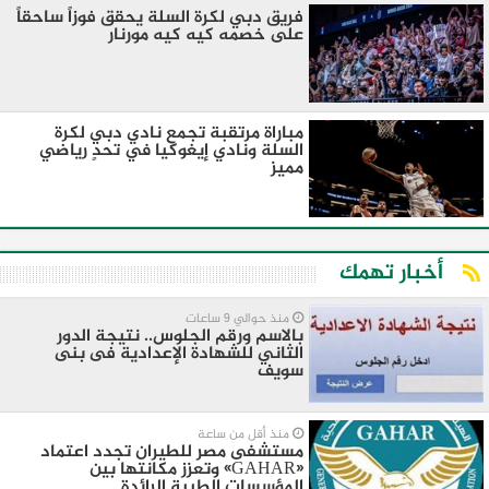
فريق دبي لكرة السلة يحقق فوزاً ساحقاً
على خصمه كيه كيه مورنار
مباراة مرتقبة تجمع نادي دبي لكرة
السلة ونادي إيغوكيا في تحدٍ رياضي
مميز
أخبار تهمك
منذ حوالي 9 ساعات
بالاسم ورقم الجلوس.. نتيجة الدور
الثاني للشهادة الإعدادية فى بنى
سويف
منذ أقل من ساعة
مستشفى مصر للطيران تجدد اعتماد
«GAHAR» وتعزز مكانتها بين
المؤسسات الطبية الرائدة