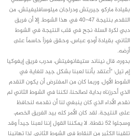
بقيادة ماركو جيريتش ودراجان ميلوسافليفيتش، من
التقدم بنتيجة 47-40 في هذا الشوط. إلا أن فريق
دبي لكرة السلة نجح في قلب النتيجة في الشوط
الثاني، بقيادة أودو عباس، وحقق فوزاً حاسماً على
أرضه.
بدوره، قال نيناند ستيفانوفيتش، مدرب فريق إيغوكيا
إم تيل: "أعتقد بأننا لعبنا بشكل جيد للغاية في
الشوط الأول، وربما كان من المفترض أن يكون التقدم
الذي أحرزناه بداية لصالحنا، لكننا في الشوط الثاني لم
نقدم الأداء الذي كان ينبغي لنا أن نقدمه لنحافظ
على النتيجة. لقد كان الأمر كله بيد الفريق الخصم،
وسجلوا 52 نقطة. لا يمكننا القول إننا لعبنا جيداً وقد
تلقينا الكثير من النقاط في الشوط الثاني. لذا تهانينا