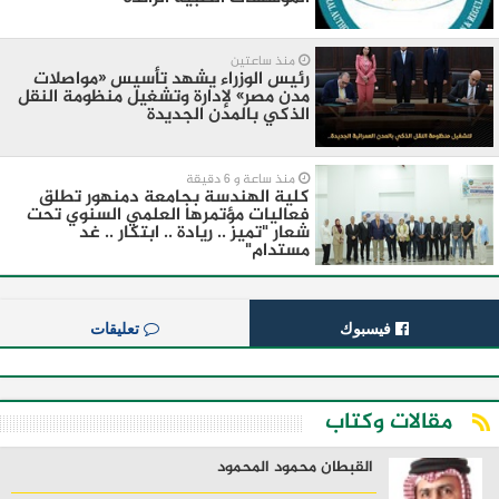
منذ ساعتين
رئيس الوزراء يشهد تأسيس «مواصلات
مدن مصر» لإدارة وتشغيل منظومة النقل
الذكي بالمدن الجديدة
منذ ساعة و 6 دقيقة
كلية الهندسة بجامعة دمنهور تطلق
فعاليات مؤتمرها العلمي السنوي تحت
شعار "تميز .. ريادة .. ابتكار .. غد
مستدام"
فيسبوك
تعليقات
مقالات وكتاب
القبطان محمود المحمود