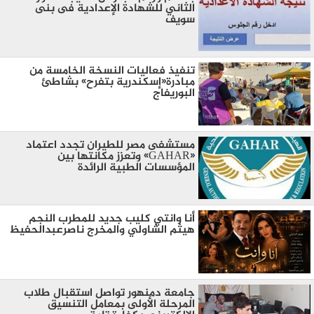
الثاني للشهادة الإعدادية فى بنى
سويف
تنفيذ فعاليات النسخة الخامسة من
مبادرة«إسكندرية بتفرح» بشاطئ
البوريفاج
مستشفى مصر للطيران تجدد اعتماد
«GAHAR» وتعزز مكانتها بين
المؤسسات الطبية الرائدة
أنا وانتي كليب جديد للمطرب النجم
هيثم الشاولي والمخرج ناصرعبدالحفيظ
جامعة دمنهور تواصل استقبال طلاب
المرحلة الأولى بمعامل التنسيق