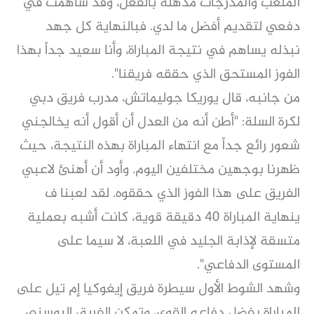
الملعب والمدرجات مذهلة بالفعل، وقد ساهمت في
دفعي لتقديم أفضل ما لدي. فبالنهاية كل جهد
نبذله يساهم في نتيجة المباراة، وأنا سعيد جداً بهذا
الفوز المستحق الذي حققه فريقنا".
من جانبه، قال يوريكا جوليماتش، مدرب فريق دبي
لكرة السلة: "أطن أنه من العدل أن أقول أنه يخالجني
شعور رائع جداً مع انتهاء المباراة بهذه النتيجة، حيث
ظهرنا بوجهين مختلفين اليوم. وأود أن أهنئ لاعبي
الفريق على هذا الفوز الذي حققوه. لقد لعبنا ف
ينهاية المباراة 40 دقيقة قوية، كانت أشبه بعملية
متسقة لإذابة الجليد في اللعبة، لا سيما على
المستوى الدفاعي".
وشهد الشوط الأول سيطرة فريق إيغوكيا إم تيل على
المباراة بفضل دفاعه القوي، وتمكن الفريق البوسني