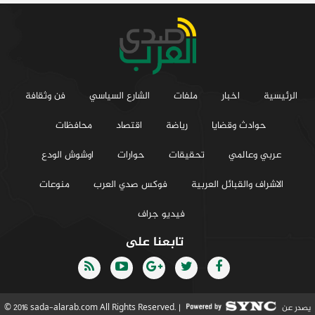
الرئيسية
اخبار
ملفات
الشارع السياسي
فن وثقافة
حوادث وقضايا
رياضة
اقتصاد
محافظات
عربي وعالمي
تحقيقات
حوارات
اوشوش الودع
الاشراف والقبائل العربية
فوكس صدي العرب
منوعات
فيديو جراف
تابعنا على
يصدر عن
© 2016 sada-alarab.com All Rights Reserved. |