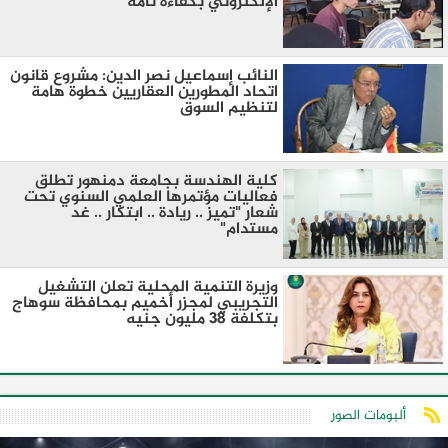
الإلكتروني بكفاءة تامة
النائب إسماعيل نصر الدين: مشروع قانون
اتحاد المطورين العقاريين خطوة هامة
لتنظيم السوق
كلية الهندسة بجامعة دمنهور تطلق
فعاليات مؤتمرها العلمي السنوي تحت
شعار "تميز .. ريادة .. ابتكار .. غد
مستدام"
وزيرة التنمية المحلية تعلن التشغيل
التجريبي لمجزر أخميم بمحافظة سوهاج
بتكلفة 38 مليون جنيه
ألبومات الصور