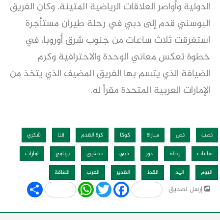
الدولية وأواصر العلاقات الرياضية المتينة. وكان الفريق
البوسني قدم إلى دبي في رحلة طيران مستأجرة
استغرقت ثلاث ساعات من جنوب شرق أوروبا، في
خطوة تعكس معاني الوحدة والاحترافية وكرم
الضيافة الذي يتسم بها الفريق المضيف الذي يتخذ من
الإمارات العربية المتحدة مقراً له.
نصب
نص
مباراة
كوكا
كرة القدم
قنا
شكري
ساعات
رحلة
دور
دبي
تحقيق
برنامج
امارات
اليوم
اليد
القط
القدير
العرب
الطاقة
Share
WhatsApp
Twitter
Facebook
إرسل لصديق