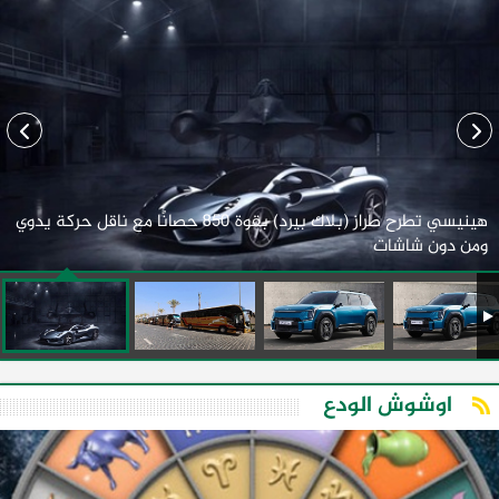
هينيسي تطرح طراز (بلاك بيرد) بقوة 850 حصانًا مع ناقل حركة يدوي
ومن دون شاشات
اوشوش الودع