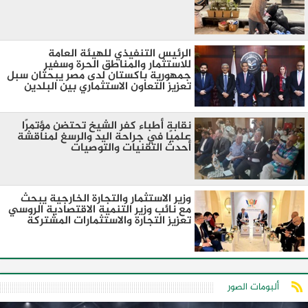
الرئيس التنفيذي للهيئة العامة
للاستثمار والمناطق الحرة وسفير
جمهورية باكستان لدى مصر يبحثان سبل
تعزيز التعاون الاستثماري بين البلدين
نقابة أطباء كفر الشيخ تحتضن مؤتمرًا
علميًا في جراحة اليد والرسغ لمناقشة
أحدث التقنيات والتوصيات
وزير الاستثمار والتجارة الخارجية يبحث
مع نائب وزير التنمية الاقتصادية الروسي
تعزيز التجارة والاستثمارات المشتركة
ألبومات الصور