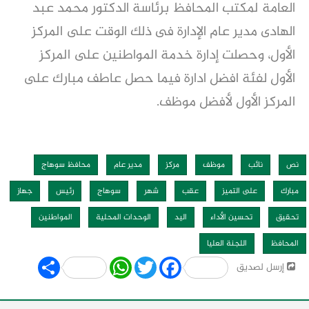
العامة لمكتب المحافظ برئاسة الدكتور محمد عبد
الهادى مدير عام الإدارة فى ذلك الوقت على المركز
الأول، وحصلت إدارة خدمة المواطنين على المركز
الأول لفئة افضل ادارة فيما حصل عاطف مبارك على
المركز الأول لأفضل موظف.
نص
نائب
موظف
مركز
مدير عام
محافظ سوهاج
مبارك
على التميز
عقب
شهر
سوهاج
رئيس
جهاز
تحقيق
تحسين الأداء
اليد
الوحدات المحلية
المواطنين
المحافظ
اللجنة العليا
Share
WhatsApp
Twitter
Facebook
إرسل لصديق