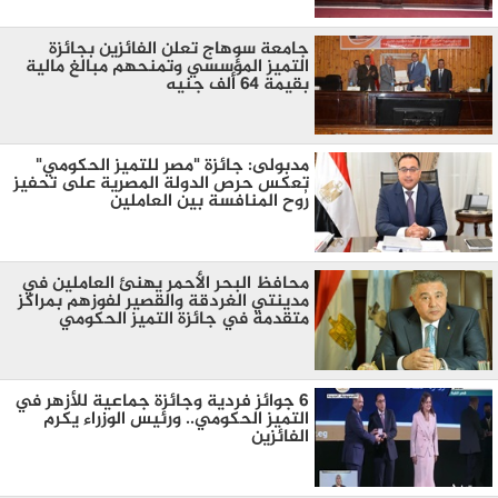
جامعة سوهاج تعلن الفائزين بجائزة
التميز المؤسسي وتمنحهم مبالغ مالية
بقيمة ٦٤ ألف جنيه
مدبولى: جائزة "مصر للتميز الحكومي"
تعكس حرص الدولة المصرية على تحفيز
رُوح المنافسة بين العاملين
محافظ البحر الأحمر يهنئ العاملين في
مدينتي الغردقة والقصير لفوزهم بمراكز
متقدمة في جائزة التميز الحكومي
6 جوائز فردية وجائزة جماعية للأزهر في
التميز الحكومي.. ورئيس الوزراء يكرم
الفائزين