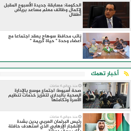
الحكومة: مسابقة جديدة الأسبوع المقبل
لإكمال وظائف معلم مساعد برياض
أطفال
نائب محافظ سوهاج يعقد اجتماعا مع
أعضاء وحدة " حياة كريمة "
أخبار تهمك
منذ حوالي 4 ساعات
صحة أسيوط: اجتماع موسع بالإدارة
الصحية بالبداري لتعزيز خدمات تنظيم
الأسرة وتكاملها
منذ حوالي 4 ساعات
رئيس البرلمان العربي يدين بشدة
الإنفجار الإرهابي الذي استهدف حافلة