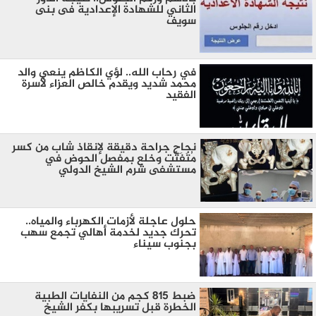
الثاني للشهادة الإعدادية فى بنى
سويف
في رحاب الله.. لؤي الكاظم ينعي والد
محمد شديد ويقدم خالص العزاء لأسرة
الفقيد
نجاح جراحة دقيقة لإنقاذ شاب من كسر
مُتَفَتِّت وخلع بمفصل الحوض في
مستشفى شرم الشيخ الدولي
حلول عاجلة لأزمات الكهرباء والمياه..
تحرك جديد لخدمة أهالي تجمع سهب
بجنوب سيناء
ضبط 815 كجم من النفايات الطبية
الخطرة قبل تسريبها بكفر الشيخ