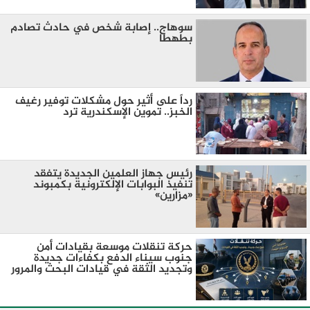
سوهاج.. إصابة شخص في حادث تصادم
بطهطا
رداً على أثير حول مشكلات توفير رغيف
الخبز.. تموين الإسكندرية ترد
رئيس جهاز العلمين الجديدة يتفقد
تنفيذ البوابات الإلكترونية بكمبوند
«مزارين»
حركة تنقلات موسعة بقيادات أمن
جنوب سيناء الدفع بكفاءات جديدة
وتجديد الثقة في قيادات البحث والمرور