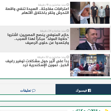
منذ ساعتين و 19 دقيقة
اعترافات مفاجئة.. السيدة تنفي واقعة
التحرش وتقر باختلاق الاتهام
منذ ساعة و 24 دقيقة
​حازم المنوفي ينصح المصريين: اشتروا
"حلاوة المولد" مبكراً لهذا السبب..
وابتعدوا عن حلوى الرصيف
منذ ساعتين و 22 دقيقة
رداً على أثير حول مشكلات توفير رغيف
الخبز.. تموين الإسكندرية ترد
فيسبوك
تعليقات