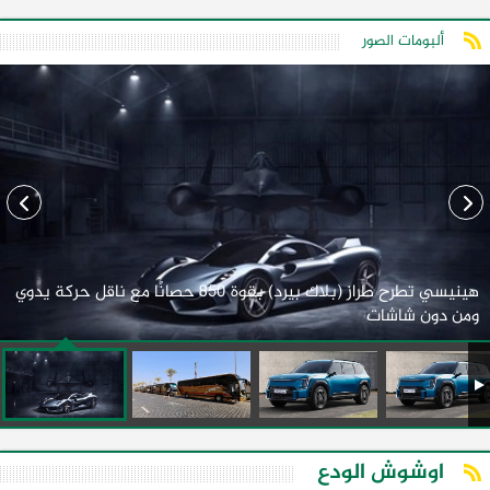
ألبومات الصور
هينيسي تطرح طراز (بلاك بيرد) بقوة 850 حصانًا مع ناقل حركة يدوي
ومن دون شاشات
اوشوش الودع