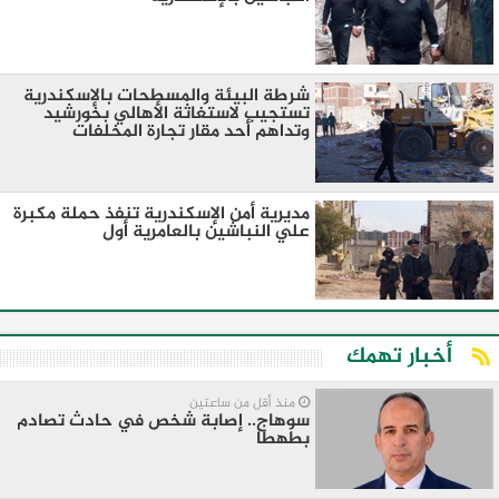
شرطة البيئة والمسطحات بالإسكندرية
تستجيب لاستغاثة الأهالي بخورشيد
وتداهم أحد مقار تجارة المخلفات
مديرية أمن الإسكندرية تنفذ حملة مكبرة
علي النباشين بالعامرية أول
أخبار تهمك
منذ أقل من ساعتين
سوهاج.. إصابة شخص في حادث تصادم
بطهطا