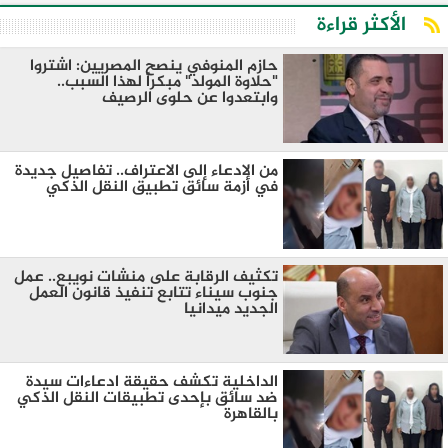
الأكثر قراءة
​حازم المنوفي ينصح المصريين: اشتروا
"حلاوة المولد" مبكراً لهذا السبب..
وابتعدوا عن حلوى الرصيف
من الادعاء إلى الاعتراف.. تفاصيل جديدة
في أزمة سائق تطبيق النقل الذكي
تكثيف الرقابة على منشات نويبع.. عمل
جنوب سيناء تتابع تنفيذ قانون العمل
الجديد ميدانيا
الداخلية تكشف حقيقة ادعاءات سيدة
ضد سائق بإحدى تطبيقات النقل الذكي
بالقاهرة