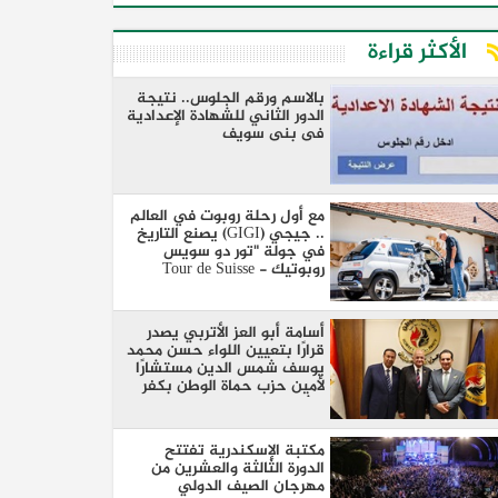
الأكثر قراءة
بالاسم ورقم الجلوس.. نتيجة
الدور الثاني للشهادة الإعدادية
فى بنى سويف
مع أول رحلة روبوت في العالم
.. جيجي (GIGI) يصنع التاريخ
في جولة "تور دو سويس
روبوتيك - Tour de Suisse
Robotique"
أسامة أبو العز الأتربي يصدر
قرارًا بتعيين اللواء حسن محمد
يوسف شمس الدين مستشارًا
لأمين حزب حماة الوطن بكفر
الشيخ
مكتبة الإسكندرية تفتتح
الدورة الثالثة والعشرين من
مهرجان الصيف الدولي