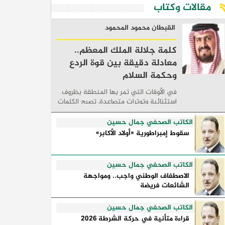
مقالات وكتاب
القبطان محمود المحمود
كلمة جلالة الملك المعظم..
معادلة دقيقة بين قوة الردع
وحكمة السلام
في الأوقات التي تمر بها المنطقة بظروف
استثنائية وتوترات متصاعدة، تصبح الكلمات
السياسية أكثر من مجرد مواقف معلنة؛ فهي
تكشف طريقة تفكير الدول، وكيفية إدارتها
الكاتب الصحفي جمال حسين
للأزمات، والحدود التي تفصل بين القوة ...
سقوط إمبراطورية «أولاد الأكابر»
الكاتب الصحفي جمال حسين
الاصطفاف الوطني واجب.. ومواجهة
الشائعات فريضة
الكاتب الصحفي جمال حسين
قراءة متأنية في حركة الشرطة 2026