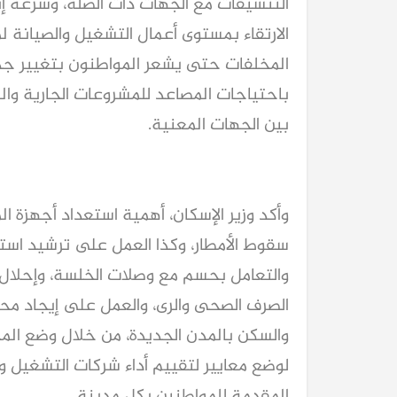
التنسيقات مع الجهات ذات الصلة، وسرعة إن
الارتقاء بمستوى أعمال التشغيل والصيانة لمح
المخلفات حتى يشعر المواطنون بتغيير ج
باحتياجات المصاعد للمشروعات الجارية وال
بين الجهات المعنية.
وأكد وزير الإسكان، أهمية استعداد أجهزة 
كيا EV9 GT للباحثين عن متعة قيادة السيار
العائلية
سقوط الأمطار، وكذا العمل على ترشيد استه
والتعامل بحسم مع وصلات الخلسة، وإحلال 
الصرف الصحى والرى، والعمل على إيجاد مح
والسكن بالمدن الجديدة، من خلال وضع المحف
لوضع معايير لتقييم أداء شركات التشغيل و
المقدمة للمواطنين بكل مدينة.