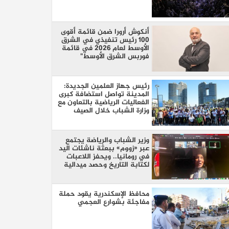
أنكوش أرورا ضمن قائمة أقوى
100 رئيس تنفيذي في الشرق
الأوسط لعام 2026 في قائمة
فوربس الشرق الأوسط"
رئيس جهاز العلمين الجديدة:
المدينة تواصل استضافة كبرى
الفعاليات الرياضية بالتعاون مع
وزارة الشباب خلال الصيف
وزير الشباب والرياضة يجتمع
عبر «زووم» ببعثة ناشئات اليد
في رومانيا.. ويحفز اللاعبات
لكتابة التاريخ وحصد ميدالية
عالمية
محافظ الإسكندرية يقود حملة
مفاجئة بشوارع العجمي