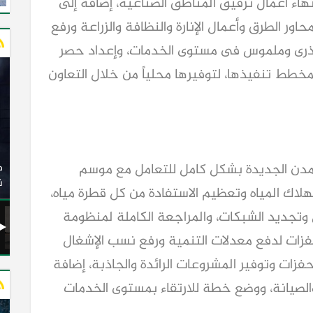
هاء أعمال ترفيق المناطق الصناعية، إضافة إلى
اور الطرق وأعمال الإنارة والنظافة والزراعة ورفع
ذرى وملموس فى مستوى الخدمات، وإعداد حصر
مخطط تنفيذها، لتوفيرها محلياً من خلال التعاون
وزير النقل يدشن 20 أتوبيسًا جديدًا مكيفًا من إنتاج شركة
المدن الجديدة بشكل كامل للتعامل مع موسم
ات الكهربائية
النصر للسيارات إلى شركة الاتحاد العربي للنقل البري
(السوبرجيت)
ن
لاك المياه وتعظيم الاستفادة من كل قطرة مياه،
وتجديد الشبكات، والمراجعة الكاملة لمنظومة
فزات لدفع معدلات التنمية ورفع نسب الإشغال
زات وتوفير المشروعات الرائدة والجاذبة، إضافة
الصيانة، ووضع خطة للارتقاء بمستوى الخدمات