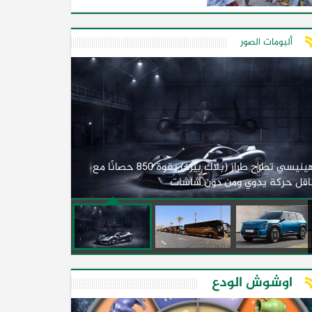
ألبومات الصور
لأول مرة.. مصر
هينيسي تطرح طراز (بلاك بيرد) بقوة 850 حصانًا مع
اقل حركة يدوي ومن دون شاشات
2026)
اوشوش الودع