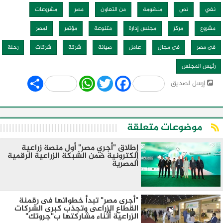
نفي
نص
منظومة
من التعاون
مصر
مشروعات
مشروع
مركز
مجلس إدارة
متنوعة
مؤتمر
لمصر
فى مصر
فى مجال
عامل
صيانة
شركة
شركات
رحلة
رئيس المجلس
Share
WhatsApp
Twitter
Facebook
إرسل لصديق
موضوعات متعلقة
إطلاق "أجري مصر" أول منصة زراعية
إلكترونية ضمن الشبكة الزراعية الرقمية
المصرية
"أجرى مصر" تبدأ خطواتها فى رقمنة
القطاع الزراعى وتجذب كبرى الشركات
الزراعية أثناء مشاركتها ب"جروتك"