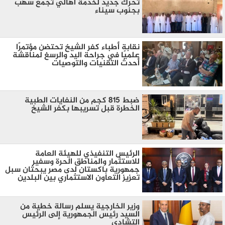
تحرك جديد لخدمة أهالي تجمع سهب
بجنوب سيناء
نقابة أطباء كفر الشيخ تحتضن مؤتمرًا
علميًا في جراحة اليد والرسغ لمناقشة
أحدث التقنيات والتوصيات
ضبط 815 كجم من النفايات الطبية
الخطرة قبل تسريبها بكفر الشيخ
الرئيس التنفيذي للهيئة العامة
للاستثمار والمناطق الحرة وسفير
جمهورية باكستان لدى مصر يبحثان سبل
تعزيز التعاون الاستثماري بين البلدين
وزير الخارجية يسلم رسالة خطية من
السيد رئيس الجمهورية إلى الرئيس
التشادي