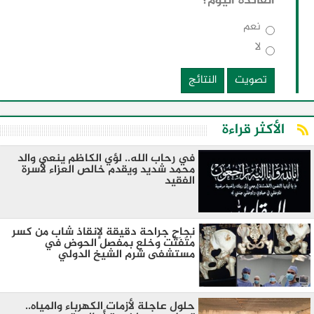
الفائدة اليوم؟
نعم
لا
تصويت
النتائج
الأكثر قراءة
في رحاب الله.. لؤي الكاظم ينعي والد
محمد شديد ويقدم خالص العزاء لأسرة
الفقيد
نجاح جراحة دقيقة لإنقاذ شاب من كسر
مُتَفَتِّت وخلع بمفصل الحوض في
مستشفى شرم الشيخ الدولي
حلول عاجلة لأزمات الكهرباء والمياه..