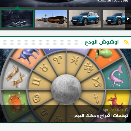
ومن دون شاشات
اوشوش الودع
06/April/2020
توقعات الأبراج وحظك اليوم