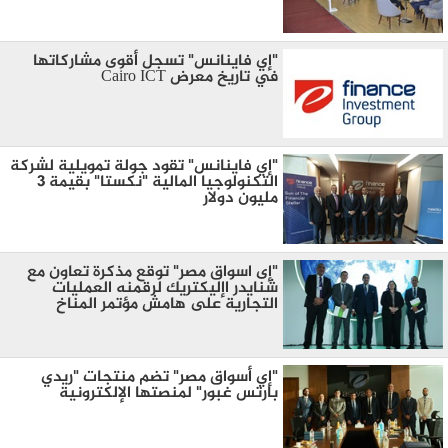
"إي فاينانس" تسجل أقوى مشاركاتها
في تاريخ معرض Cairo ICT
"إي فاينانس" تقود جولة تمويلية لشركة
التكنولوجيا المالية "نكستا" بقيمة 3
مليون دولار
"إى اسواق مصر" توقع مذكرة تعاون مع
شنايدر اإليكتريك لرقمنه العمليات
التجارية على هامش مؤتمر المناخ
"إي أسواق مصر" تضم منتجات "ريدي
بارتس غبور" لمنصتها الإلكترونية