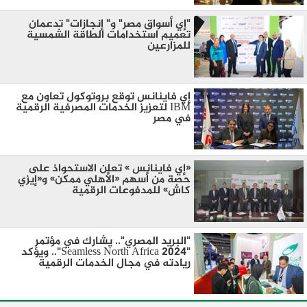
"إي أسواق مصر" و" إنجازات" تدعمان
تعميم استخدامات الطاقة الشمسية
للمزارعين
إي فاينانس توقع بروتوكول تعاون مع
IBM لتعزيز الخدمات المصرفية الرقمية
في مصر
«إي فاينانس » تعلن الاستحواذ على
حصة من أسهم «الأهلي ممكن» و«إيزي
كاش» للمدفوعات الرقمية
"البريد المصري".. يشارك في مؤتمر
"Seamless North Africa 2024".. ويؤكد
ريادته في مجال الخدمات الرقمية