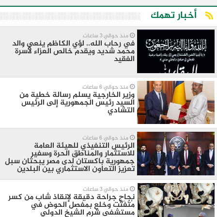
أخبار تهمك
منذ حوالي 3 ساعات
في رحاب الله.. لؤي الكاظم ينعي والد
محمد شديد ويقدم خالص العزاء لأسرة
الفقيد
منذ حوالي 6 ساعات
وزير الخارجية يسلم رسالة خطية من
السيد رئيس الجمهورية إلى الرئيس
التشادي
منذ حوالي 6 ساعات
الرئيس التنفيذي للهيئة العامة
للاستثمار والمناطق الحرة وسفير
جمهورية باكستان لدى مصر يبحثان سبل
تعزيز التعاون الاستثماري بين البلدين
منذ حوالي 3 ساعات
نجاح جراحة دقيقة لإنقاذ شاب من كسر
مُتَفَتِّت وخلع بمفصل الحوض في
مستشفى شرم الشيخ الدولي