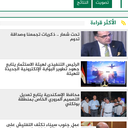
تصويت
النتائج
الأكثر قراءة
تحت شعار .. ذكريات تجمعنا وصداقة
تدوم
الرئيس التنفيذي لهيئة الاستثمار يتابع
جهود تطوير البوابة الإلكترونية الجديدة
للهيئة
محافظ الإسكندرية يتابع تعديل
التصميم المروري الخاص بمنطقة
بولكلي
عمل جنوب سيناء تكثف التفتيش على