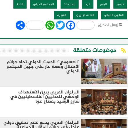
توفير
اليوم
اليد
المنطقة
المجتمع الدولي
القط
القانون الدولي
الفلسطينيين
الغربية
Share
WhatsApp
Twitter
Facebook
إرسل لصديق
موضوعات متعلقة
"العسومي": الصمت الدولي تجاه جرائم
الاحتلال وصمة عار على جبين المجتمع
الدولي
البرلمان العربي يدين الاستهداف
الوحشي للمدنيين الفلسطينيين في
شارع الرشيد بقطاع غزة
البرلمان العربي يدعو لفتح تحقيق دولي
عاجل في جرائم المقابر الجماعية