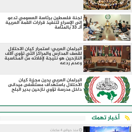
لجنة فلسطين برئاسة العسومي تدعو
إلى الإسراع لتنفيذ قرارات القمة العربية
الـ 33 بالمنامة
البرلمان العربي: استمرار كيان الاحتلال
لقصف المدارس والمراكز التي تؤوي آلاف
النازحين هو نتيجة لإفلاته من المحاسبة
وعدم ردعه
البرلمان العربي يدين مجزرة كيان
الاحتلال باستهداف مستشفى ميدانى
داخل مدرسة تؤوي نازحين بدير البلح
أخبار تهمك
منذ حوالي 4 ساعات