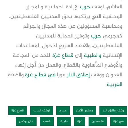
الغاشم، لوقف
حرب
الإبادة الجماعية والمجازر
الوحشية التي يرتكبها بحق المدنيين الفلسطينيين،
ومحاسبة المسؤولين عن هذه المجازر والجرائم
كمجرمي
حرب
وتوفير الحماية للمدنيين
الفلسطينيين، والانفاذ السريع لدخول المساعدات
الإنسانية
والطبية
إلى
قطاع غزة
، للحد من المجاعة
والأوضاع المأساوية بالقطاع، والعمل من أجل إنهاء
العدوان ووقف
إطلاق النار
فورا
في قطاع غزة
والضفة
الغربية
.
وقف إطلاق النار
مجلس الأمن
مجرم
لوقف الحرب
قطاع غزة
في غزة
فلسطين
غزة
طبية
شعب
خان يونس