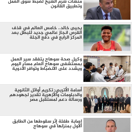
منشات شرم الشيخ لضبط سوق العمل
وتطبيق القانون
يحيى خالد.. خامس العالم في قذف
القرص انجاز عالمي جديد للبطل بعد
المركز الرابع في دفع الجلة
وكيل صحة سوهاج يتفقد سير العمل
بمستشفى سوهاج العام مساء اليوم
ويشدد على الانضباط وتوافر الأدوية
أسامة الأتربي: تكريم أوائل الثانوية
والدبلومات والأزهرية تقدير لجهودهم
ورسالة دعم لمستقبل مصر
إصابة طفلة إثر سقوطها من الطابق
الأول بمنزلها في سوهاج