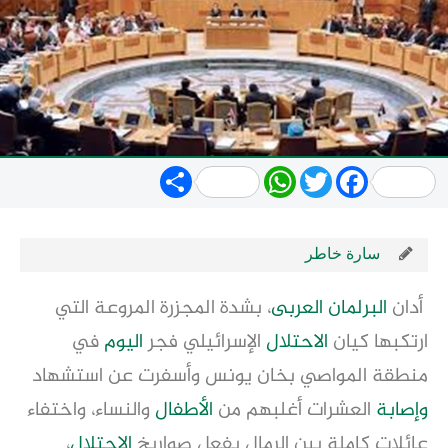
Share
WhatsApp
Twitter
Facebook
سارة خاطر
أدان
البرلمان العربى
، بشدة المجزرة المروعة التي
ارتكبها كيان
الاحتلال
الإسرائيلي فجر
اليوم
في
منطقة المواصي بخان يونس وأسفرت عن استشهاد
وإصابة
العشرات أغلبهم من
الأطفال
والنساء، واختفاء
عائلات كاملة بين الرمال بفعل صواريخ
الاحتلال
،