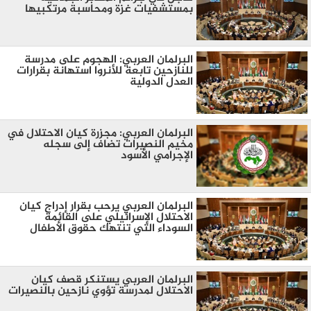
بمستشفيات غزة ومحاسبة مرتكبيها
البرلمان العربي: الهجوم على مدرسة
للنازحين تابعة للأنروا استهانة بقرارات
العدل الدولية
البرلمان العربي: مجزرة كيان الاحتلال في
مخيم النصيرات تضاف إلى سجله
الإجرامي الأسود
البرلمان العربي يرحب بقرار إدراج كيان
الاحتلال الإسرائيلي على القائمة
السوداء التي تنتهك حقوق الأطفال
البرلمان العربي يستنكر قصف كيان
الاحتلال لمدرسة تؤوي نازحين بالنصيرات