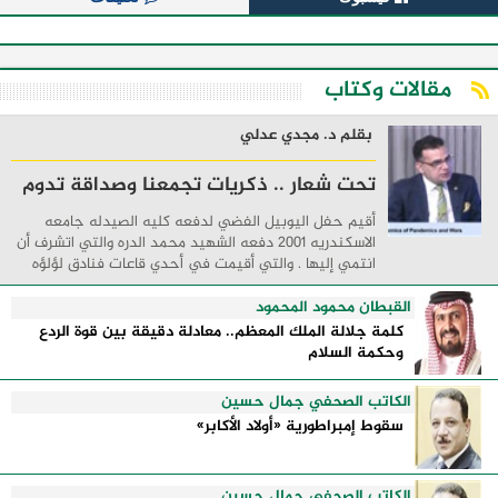
مقالات وكتاب
بقلم د. مجدي عدلي
تحت شعار .. ذكريات تجمعنا وصداقة تدوم
أقيم حفل اليوبيل الفضي لدفعه كليه الصيدله جامعه
الاسكندريه 2001 دفعه الشهيد محمد الدره والتي اتشرف أن
انتمي إليها . والتي أقيمت في أحدي قاعات فنادق لؤلؤه
البحر الأبيض المتوسط مدينه السحر والجمال ...
القبطان محمود المحمود
كلمة جلالة الملك المعظم.. معادلة دقيقة بين قوة الردع
وحكمة السلام
الكاتب الصحفي جمال حسين
سقوط إمبراطورية «أولاد الأكابر»
الكاتب الصحفي جمال حسين