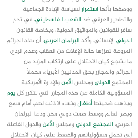
ووصفها بأنها
استمرار
لسياسة الإبادة الجماعية
والتطهير العرقي ضد
الشعب الفلسطيني
، في تحدٍ
سافر للقوانين والمواثيق الدولية، وبخاصة القانون
الدولي
الإنساني. وأكد
البرلمان العربي
، أن هذه الجرائم
المروعة تعززها حالة الإفلات من العقاب وعدم الردع،
ما يشجع كيان الاحتلال على ارتكاب المزيد من
الجرائم والمجازر بحق المدنيين الأبرياء، محملًا
المجتمع
الدولي
ومجلس
الأمن
والإدارة الأمريكية
المسؤولية الكاملة عن هذه المجازر التي تتكرر كل
يوم
ويذهب ضحيتها
أطفال
ونساء لا ذنب لهم، أمام سمع
وبصر العالم ووسط صمت دولي مخز. ودعا البرلمان
العربي،
المجتمع الدولي
ومجلس
الأمن
والدول الفاعلة
إلى تحمل مسؤولياتهم والضغط على كيان الاحتلال