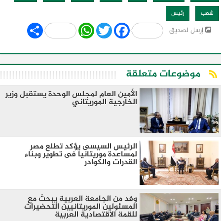
شعب
رئيس
Share
WhatsApp
Twitter
Facebook
إرسل لصديق
موضوعات متعلقة
الأمين العام لمجلس الوحدة يستقبل وزير
الخارجية الموريتاني
الرئيس السيسى يؤكد تطلع مصر
لمساعدة موريتانيا فى تطوير وبناء
القدرات والكوادر
وفد من الجامعة العربية يبحث مع
المسئولين الموريتانيين التحضيرات
للقمة الاقتصادية العربية