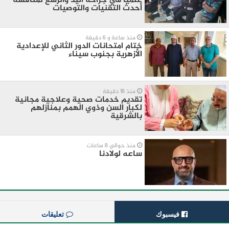
علميًا في جراحة اليد والرسغ لمناقشة
أحدث التقنيات والتوصيات
منذ ساعة و 6 دقيقة
ختام امتحانات الدور الثاني للإعدادية
الأزهرية بجنوب سيناء
منذ 18 دقيقة
تقديم خدمات صحية وعلاجية مجانية
لكبار السن وذوي الهمم بمنازلهم
بالشرقية
منذ حوالي 8 ساعات
ساعه لولادنا
فيسبوك
تعليقات