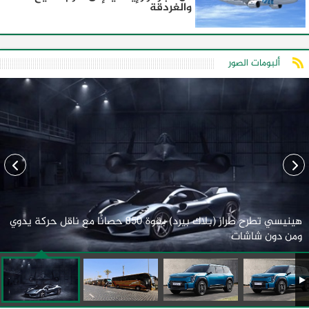
والغردقة
ألبومات الصور
هينيسي تطرح طراز (بلاك بيرد) بقوة 850 حصانًا مع ناقل حركة يدوي
ومن دون شاشات