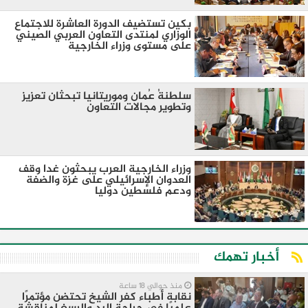
بكين تستضيف الدورة العاشرة للاجتماع
الوزاري لمنتدى التعاون العربي الصيني
على مستوى وزراء الخارجية
سلطنةُ عُمان وموريتانيا تبحثان تعزيز
وتطوير مجالات التعاون
وزراء الخارجية العرب يبحثون غدا وقف
العدوان الإسرائيلي على غزة والضفة
ودعم فلسطين دوليا
أخبار تهمك
منذ حوالي 18 ساعة
نقابة أطباء كفر الشيخ تحتضن مؤتمرًا