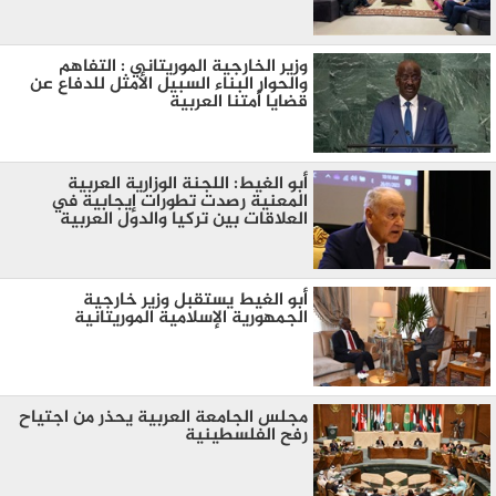
وزير الخارجية الموريتاني : التفاهم
والحوار البناء السبيل الأمثل للدفاع عن
قضايا أمتنا العربية
أبو الغيط: اللجنة الوزارية العربية
المعنية رصدت تطورات إيجابية في
العلاقات بين تركيا والدول العربية
أبو الغيط يستقبل وزير خارجية
الجمهورية الإسلامية الموريتانية
مجلس الجامعة العربية يحذر من اجتياح
رفح الفلسطينية