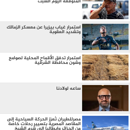
المتوقعة اليوم السبت
استمرار غياب بيزيرا عن معسكر الزمالك
وتشديد العقوبة
استمرار تدفق الأقماح المحلية لصوامع
وشون محافظة الشرقية
ساعه لولادنا
مصرللطيران تُعزز الحركة السياحية إلى
المقاصد المصرية بتسيير رحلات خاصة
من الجزائر وإيطاليا إلى شرم الشيخ