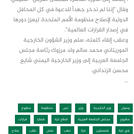
وقال "إننا لم ندخر جهداً للدعوة في كل المحافل
الدولية لإصلاح منظومة الأمم المتحدة، ليعزز دورها
في إصدار القرارات العالمية".
وعقب إلقاء كلمته، سلم وزير الشؤون الخارجية
الموريتاني محمد سالم ولد مرزوك رئاسة مجلس
الجامعة العربية إلى وزير الخارجية اليمني شايع
محسن الزنداني.
...
وصول
وزير الخارجية
وزير
نص
منظومة
مطروح
مشروع
مجلس الجامعة العربية
قطاع غزة
قضايا
قرارات
في غزة
فلسطين
غزة
عقب
عامل
طلب
صلاح