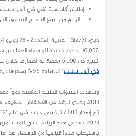
إطلاق أكاديمية "في في أس استيت" في دبي
"بالرغم من تنوع النسيج الثقافي الذ
10,000 رخصة جديدة للوسطاء العقاريي
كبيرة من 5,000 رخصة تم إصدارها خلال عام 2018، وذلك وفقاً لشركة الوساطة العقارية "
في أس استيت
" (VVS Estate) ومقرها دبي.
2023. تعكس هذه الزيادة تدفق المستثمر
باستيعاب عدداً قياسياً من الوسطاء هذا عام