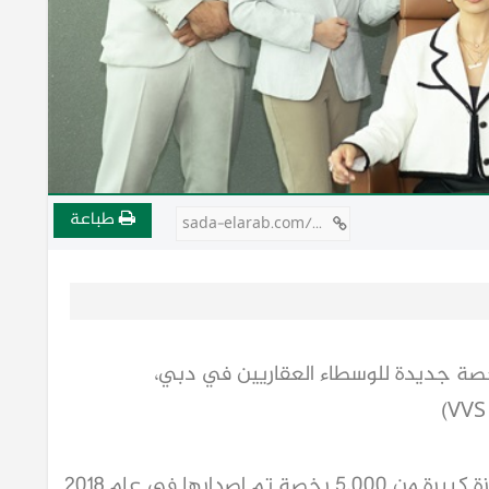
طباعة
sada-elarab.com/732759
إصدارها في عام 2018