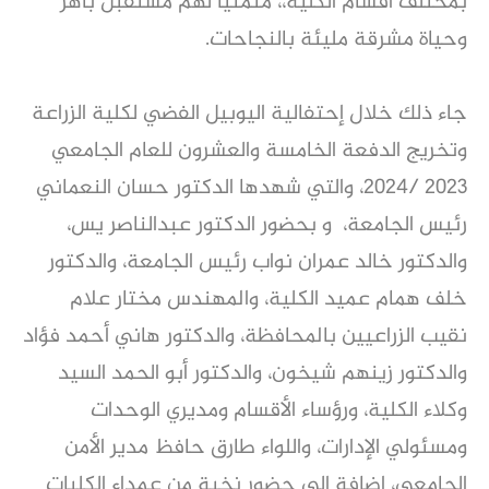
بمختلف أقسام الكلية،، متمنياً لهم مستقبل باهر
وحياة مشرقة مليئة بالنجاحات.
جاء ذلك خلال إحتفالية اليوبيل الفضي لكلية الزراعة
وتخريج الدفعة الخامسة والعشرون للعام الجامعي
٢٠٢٣ /٢٠٢٤، والتي شهدها الدكتور حسان النعماني
رئيس الجامعة، و بحضور الدكتور عبدالناصر يس،
والدكتور خالد عمران نواب رئيس الجامعة، والدكتور
خلف همام عميد الكلية، والمهندس مختار علام
نقيب الزراعيين بالمحافظة، والدكتور هاني أحمد فؤاد
والدكتور زينهم شيخون، والدكتور أبو الحمد السيد
وكلاء الكلية، ورؤساء الأقسام ومديري الوحدات
ومسئولي الإدارات، واللواء طارق حافظ مدير الأمن
الجامعي، إضافة إلى حضور نخبة من عمداء الكليات