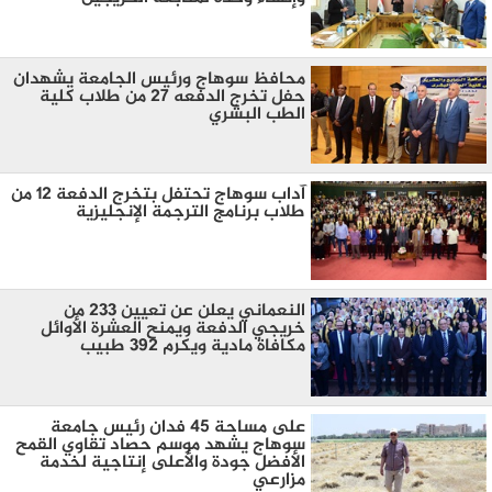
محافظ سوهاج ورئيس الجامعة يشهدان
حفل تخرج الدفعه 27 من طلاب كلية
الطب البشري
آداب سوهاج تحتفل بتخرج الدفعة ١٢ من
طلاب برنامج الترجمة الإنجليزية
النعماني يعلن عن تعيين ٢٣٣ من
خريجي الدفعة ويمنح العشرة الأوائل
مكافاة مادية ويكرم ٣٩٢ طبيب
على مساحة ٤٥ فدان رئيس جامعة
سوهاج يشهد موسم حصاد تقاوي القمح
الأفضل جودة والأعلى إنتاجية لخدمة
مزارعي