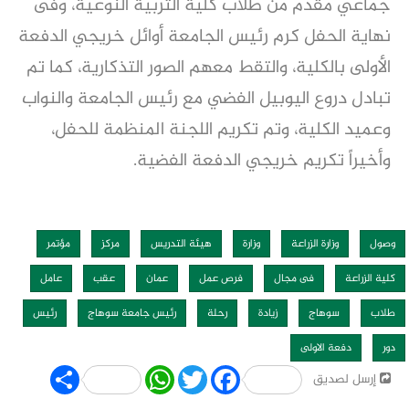
جماعي مقدم من طلاب كلية التربية النوعية، وفى
نهاية الحفل كرم رئيس الجامعة أوائل خريجي الدفعة
الأولى بالكلية، والتقط معهم الصور التذكارية، كما تم
تبادل دروع اليوبيل الفضي مع رئيس الجامعة والنواب
وعميد الكلية، وتم تكريم اللجنة المنظمة للحفل،
وأخيراً تكريم خريجي الدفعة الفضية.
وصول
وزارة الزراعة
وزارة
هيئة التدريس
مركز
مؤتمر
كلية الزراعة
فى مجال
فرص عمل
عمان
عقب
عامل
طلاب
سوهاج
زيادة
رحلة
رئيس جامعة سوهاج
رئيس
دور
دفعة الاولى
Share
WhatsApp
Twitter
Facebook
إرسل لصديق