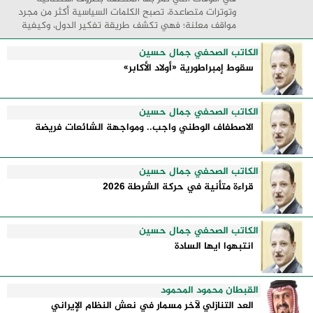
وتوترات متصاعدة، تصبح الكلمات السياسية أكثر من مجرد
مواقف معلنة؛ فهي تكشف طريقة تفكير الدول، وكيفية
إدارتها للأزمات، والحدود التي تفصل بين القوة ...
الكاتب الصحفي جمال حسين
سقوط إمبراطورية «أولاد الأكابر»
الكاتب الصحفي جمال حسين
الاصطفاف الوطني واجب.. ومواجهة الشائعات فريضة
الكاتب الصحفي جمال حسين
قراءة متأنية في حركة الشرطة 2026
الكاتب الصحفي جمال حسين
انتبهوا ايها السادة
القبطان محمود المحمود
العد التنازلي لآخر مسمار في نعش النظام الإيراني