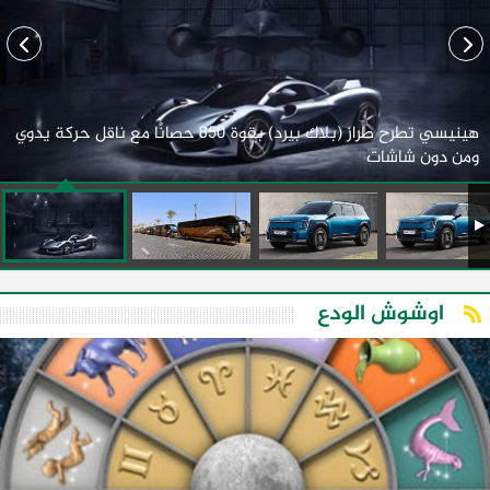
هينيسي تطرح طراز (بلاك بيرد) بقوة 850 حصانًا مع ناقل حركة يدوي
ومن دون شاشات
اوشوش الودع