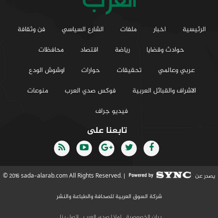
الرئيسية
اخبار
ملفات
الشارع السياسي
فن وثقافة
حوادث وقضايا
رياضة
اقتصاد
محافظات
عربي وعالمي
تحقيقات
حوارات
اوشوش الودع
الاشراف والقبائل العربية
فوكس صدي العرب
منوعات
فيديو جراف
تابعنا على
يصدر عن
© 2016 sada-alarab.com All Rights Reserved. |
شركة السوق العربية للصحافة والطباعة والنشر
بيان الخصوصية
.
لماذا صدي العرب
.
إتصل بنا
.