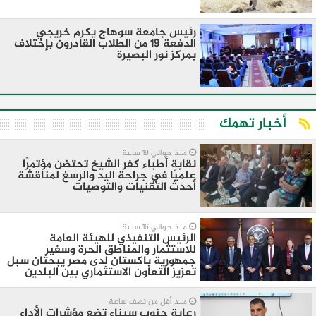
رئيس جامعة سوهاج يكرم خريجي
الدفعة ١٩ من الطلاب القادرون بإختلاف
بمركز نور البصيرة
أخبار تهمك
منذ حوالي 18 ساعة
نقابة أطباء كفر الشيخ تحتضن مؤتمرًا
علميًا في جراحة اليد والرسغ لمناقشة
أحدث التقنيات والتوصيات
منذ حوالي 16 ساعة
الرئيس التنفيذي للهيئة العامة
للاستثمار والمناطق الحرة وسفير
جمهورية باكستان لدى مصر يبحثان سبل
تعزيز التعاون الاستثماري بين البلدين
منذ أقل من نصف ساعة
رعاية جنوب سيناء تضع مؤشرات الأداء