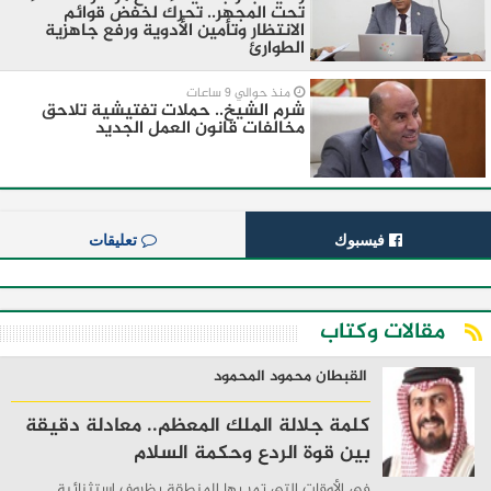
تحت المجهر.. تحرك لخفض قوائم
الانتظار وتأمين الأدوية ورفع جاهزية
الطوارئ
منذ حوالي 9 ساعات
شرم الشيخ.. حملات تفتيشية تلاحق
مخالفات قانون العمل الجديد
فيسبوك
تعليقات
مقالات وكتاب
القبطان محمود المحمود
كلمة جلالة الملك المعظم.. معادلة دقيقة
بين قوة الردع وحكمة السلام
في الأوقات التي تمر بها المنطقة بظروف استثنائية