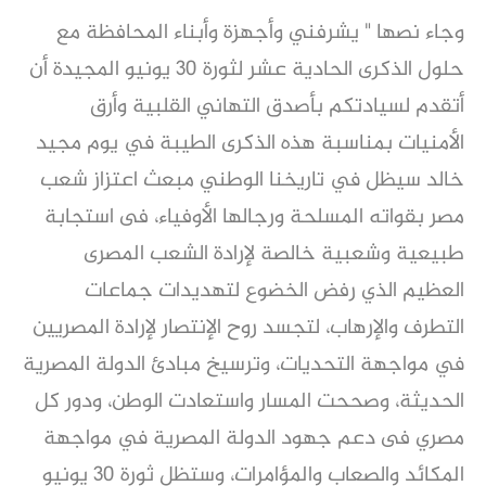
وجاء نصها " يشرفني وأجهزة وأبناء المحافظة مع
حلول الذكرى الحادية عشر لثورة 30 يونيو المجيدة أن
أتقدم لسيادتكم بأصدق التهاني القلبية وأرق
الأمنيات بمناسبة هذه الذكرى الطيبة في يوم مجيد
خالد سيظل في تاريخنا الوطني مبعث اعتزاز شعب
مصر بقواته المسلحة ورجالها الأوفياء، فى استجابة
طبيعية وشعبية خالصة لإرادة الشعب المصرى
العظيم الذي رفض الخضوع لتهديدات جماعات
التطرف والإرهاب، لتجسد روح الإنتصار لإرادة المصريين
في مواجهة التحديات، وترسيخ مبادئ الدولة المصرية
الحديثة، وصححت المسار واستعادت الوطن، ودور كل
مصري فى دعم جهود الدولة المصرية في مواجهة
المكائد والصعاب والمؤامرات، وستظل ثورة 30 يونيو