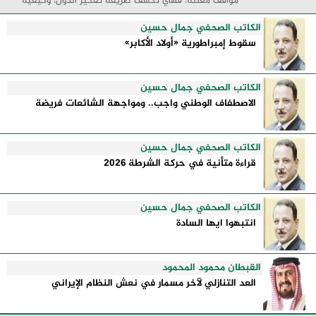
مواقف معلنة؛ فهي تكشف طريقة تفكير الدول، وكيفية
إدارتها للأزمات، والحدود التي تفصل بين القوة ...
الكاتب الصحفي جمال حسين
سقوط إمبراطورية «أولاد الأكابر»
الكاتب الصحفي جمال حسين
الاصطفاف الوطني واجب.. ومواجهة الشائعات فريضة
الكاتب الصحفي جمال حسين
قراءة متأنية في حركة الشرطة 2026
الكاتب الصحفي جمال حسين
انتبهوا ايها السادة
القبطان محمود المحمود
العد التنازلي لآخر مسمار في نعش النظام الإيراني