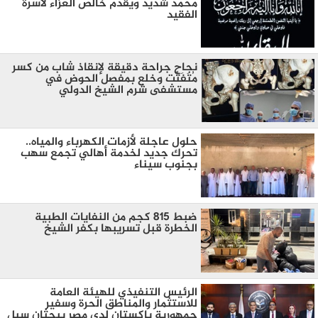
محمد شديد ويقدم خالص العزاء لأسرة
الفقيد
نجاح جراحة دقيقة لإنقاذ شاب من كسر
مُتَفَتِّت وخلع بمفصل الحوض في
مستشفى شرم الشيخ الدولي
حلول عاجلة لأزمات الكهرباء والمياه..
تحرك جديد لخدمة أهالي تجمع سهب
بجنوب سيناء
ضبط 815 كجم من النفايات الطبية
الخطرة قبل تسريبها بكفر الشيخ
الرئيس التنفيذي للهيئة العامة
للاستثمار والمناطق الحرة وسفير
جمهورية باكستان لدى مصر يبحثان سبل