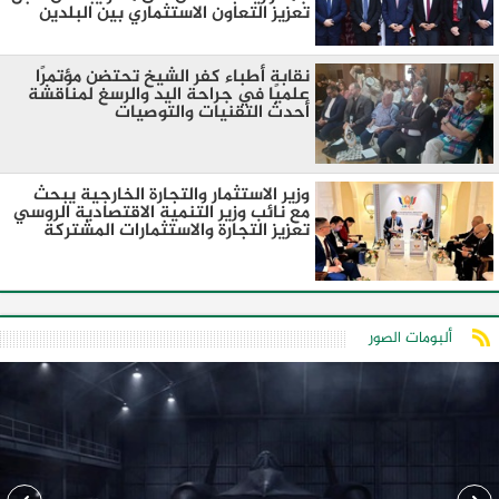
تعزيز التعاون الاستثماري بين البلدين
نقابة أطباء كفر الشيخ تحتضن مؤتمرًا
علميًا في جراحة اليد والرسغ لمناقشة
أحدث التقنيات والتوصيات
وزير الاستثمار والتجارة الخارجية يبحث
مع نائب وزير التنمية الاقتصادية الروسي
تعزيز التجارة والاستثمارات المشتركة
ألبومات الصور