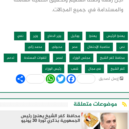
أجل رفعة وطننا العظيم وتحقيق التنمية الشاملة
والمستدامة في جميع المجالات.
يهنئ الرئيس
يهنئ
ووكيل
وزير الدفاع
وزير
نفي
نص
مناسبة الإحتفال
مصر
مدبولى
محمد زكى
محافظ كفر الشيخ
مجلس الوزراء
لمصر
للقوات المسلحة
لدعم
كفر الشيخ
فى مجال
شعب
رئيس الوزراء
Share
WhatsApp
Twitter
Facebook
إرسل لصديق
موضوعات متعلقة
محافظ كفر الشيخ يهنئ رئيس
الجمهورية بذكري ثورة 30 يونيو