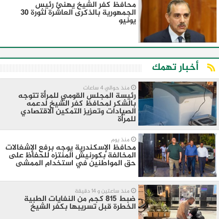
محافظ كفر الشيخ يهنئ رئيس
الجمهورية بالذكرى العاشرة لثورة 30
يونيو
أخبار تهمك
منذ حوالي 4 ساعات
رئيسة المجلس القومي للمرأة تتوجه
بالشكر لمحافظ كفر الشيخ لدعمه
الصيادات وتعزيز التمكين الاقتصادي
للمرأة
منذ يوم
محافظ الإسكندرية يوجه برفع الإشغالات
المخالفة بكورنيش المنتزه للحفاظ على
حق المواطنين في استخدام الممشى
منذ ساعتين و 14 دقيقة
ضبط 815 كجم من النفايات الطبية
الخطرة قبل تسريبها بكفر الشيخ