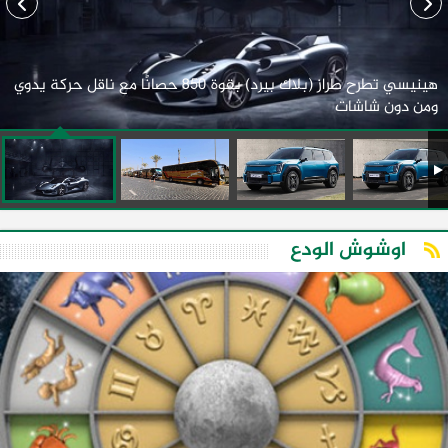
هينيسي تطرح طراز (بلاك بيرد) بقوة 850 حصانًا مع ناقل حركة يدوي
ومن دون شاشات
اوشوش الودع