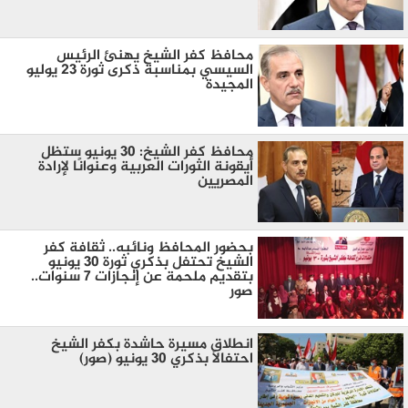
محافظ كفر الشيخ يهنئ الرئيس
السيسي بمناسبة ذكرى ثورة 23 يوليو
المجيدة
محافظ كفر الشيخ: 30 يونيو ستظل
أيقونة الثورات العربية وعنوانًا لإرادة
المصريين
بحضور المحافظ ونائبه.. ثقافة كفر
الشيخ تحتفل بذكري ثورة 30 يونيو
بتقديم ملحمة عن إنجازات 7 سنوات..
صور
انطلاق مسيرة حاشدة بكفر الشيخ
احتفالاً بذكري 30 يونيو (صور)