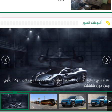
ألبومات الصور
هينيسي تطرح طراز (بلاك بيرد) بقوة 850 حصانًا مع ناقل حركة يدوي
ومن دون شاشات