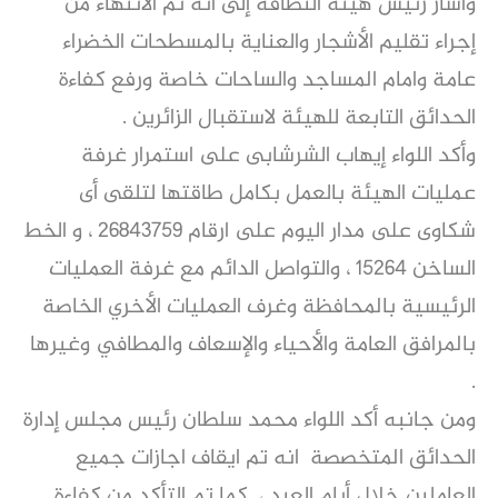
وأشار رئيس هيئة النظافة إلى أنه تم الانتهاء من
إجراء تقليم الأشجار والعناية بالمسطحات الخضراء
عامة وامام المساجد والساحات خاصة ورفع كفاءة
الحدائق التابعة للهيئة لاستقبال الزائرين .
وأكد اللواء إيهاب الشرشابى على استمرار غرفة
عمليات الهيئة بالعمل بكامل طاقتها لتلقى أى
شكاوى على مدار اليوم على ارقام ٢٦٨٤٣٧٥٩ ، و الخط
الساخن ١٥٢٦٤ ، والتواصل الدائم مع غرفة العمليات
الرئيسية بالمحافظة وغرف العمليات الأخري الخاصة
بالمرافق العامة والأحياء والإسعاف والمطافي وغيرها
.
ومن جانبه أكد اللواء محمد سلطان رئيس مجلس إدارة
الحدائق المتخصصة انه تم ايقاف اجازات جميع
العاملين خلال أيام العيد ، كما تم التأكد من كفاءة