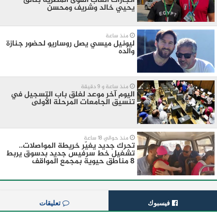
انجازات ألعاب القوى المصرية بتألق
يحيي خالد وشريف ومحسن
منذ ساعة
ليونيل ميسي يصل روساريو لحضور جنازة
والده
منذ ساعة و 9 دقيقة
اليوم آخر موعد لغلق باب التسجيل في
تنسيق الجامعات المرحلة الأولى
منذ حوالي 18 ساعة
تحرك جديد يغيّر خريطة المواصلات..
تشغيل خط سرفيس جديد بدسوق يربط
8 مناطق حيوية بمجمع المواقف
فيسبوك
تعليقات