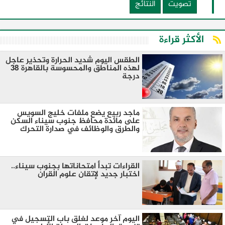
تصويت
النتائج
الأكثر قراءة
الطقس اليوم شديد الحرارة وتحذير عاجل
لهذه المناطق والمحسوسة بالقاهرة 38
درجة
ماجد ربيع يضع ملفات خليج السويس
على مائدة محافظ جنوب سيناء السكن
والطرق والوظائف في صدارة التحرك
القراءات تبدأ امتحاناتها بجنوب سيناء..
اختبار جديد لإتقان علوم القران
اليوم آخر موعد لغلق باب التسجيل في