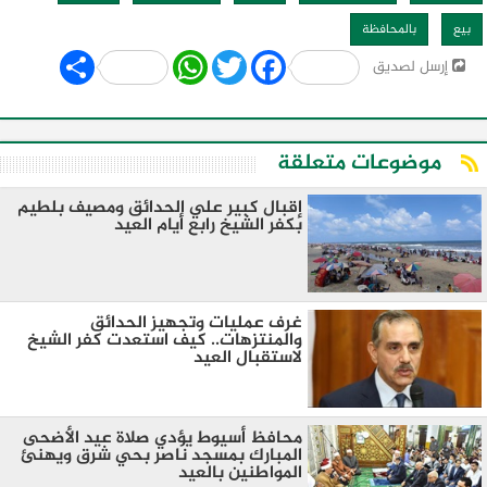
بيع
بالمحافظة
Share
WhatsApp
Twitter
Facebook
إرسل لصديق
موضوعات متعلقة
إقبال كبير علي الحدائق ومصيف بلطيم
بكفر الشيخ رابع أيام العيد
غرف عمليات وتجهيز الحدائق
والمنتزهات.. كيف استعدت كفر الشيخ
لاستقبال العيد
محافظ أسيوط يؤدي صلاة عيد الأضحى
المبارك بمسجد ناصر بحي شرق ويهنئ
المواطنين بالعيد