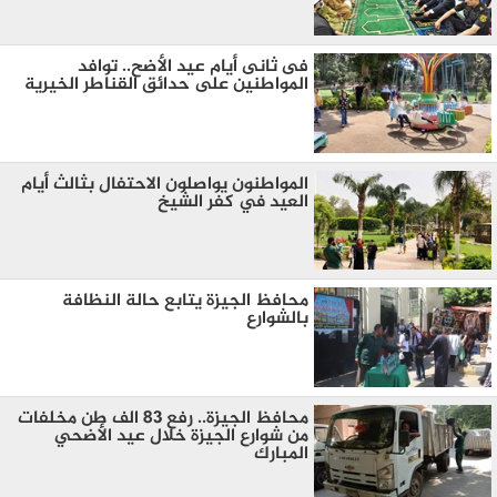
فى ثانى أيام عيد الأضح.. توافد
المواطنين على حدائق القناطر الخيرية
المواطنون يواصلون الاحتفال بثالث أيام
العيد في كفر الشيخ
محافظ الجيزة يتابع حالة النظافة
بالشوارع
محافظ الجيزة.. رفع ٨٣ الف طن مخلفات
من شوارع الجيزة خلال عيد الأضحي
المبارك