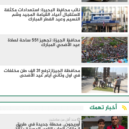
نائب محافظ البحيرة: استعدادات مكثفة
لاستقبال أعياد القيامة المجيد وشم
النسيم وعيد الفطر المبارك
محافظ الجيزة: تجهيز ٥٥١ ساحة لصلاة
عيد الأضحي المبارك
محافظة الجيزة ترفع ٣١ الف طن مخلفات
في اول وثاني أيام عيد الأضحى
أخبار تهمك
منذ أقل من ساعتين
أوريجون.. محطة جديدة في طريق