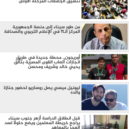
تنسيق الجامعات المرحلة الأولى
من طور سيناء إلى منصة الجمهورية
المركز الـ11 في الإعلام التربوي والصحافة
أوريجون.. محطة جديدة في طريق
انجازات ألعاب القوى المصرية بتألق
يحيي خالد وشريف ومحسن
ليونيل ميسي يصل روساريو لحضور جنازة
والده
قبل انطلاق الدراسة أزهر جنوب سيناء
يراجع خريطة المعلمين ويضع حلولا لسد
العجز بالمعاهد