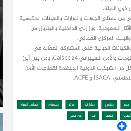
ذوي الصِلة.
فيعة المستوى من ممثلي الجهات والوزارات والهيئات الحكومية
آثار السعودية، ووزارتي الداخلية والبترول من
 والبنك المركزي العماني.
يانات الدولية على المشاركة الفعّالة في
النسخة الثالثة من مؤتمر ومعرض أمن المعلومات والأمن السيبراني Caisec’24، ومن بين أبرز
ل من الشبكات الدولية المنظمة لقطاعات الأمن
IS و ACFE.
مصر
مشروع
مشاركة
مركز
مدبولى
مجلس الوزراء
كهربا
كشف
قنا
فى مصر