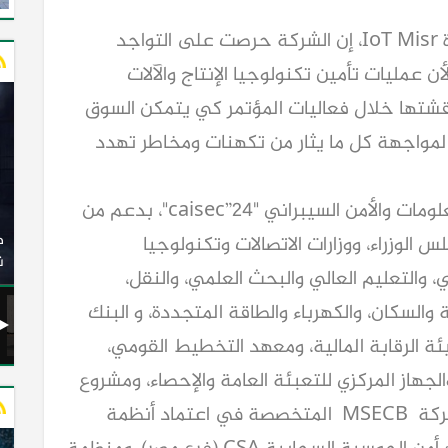
ومن جانبه قال عمرو نور رئيس مجلس إدارة IoT Misr، إن الشركة حرصت على التواجد
والي، لأن عمليات تأمين تكنولوجيا الإنتاج والآلات
قشتها خلال فعاليات المؤتمر كي يتمكن السوق
لمواجهة كل ما يثار من تكهنات ومخاطر تهدد
وينطلق المؤتمر والمعرض الدولي لأمن المعلومات والأمن السيبراني "caisec”24"، بدعم من
وزير النقل يدشن 20 أتوبيسًا جديدًا مكيفًا من إنتاج شركة
ات الكهربائية
النصر للسيارات إلى شركة الاتحاد العربي للنقل البري
 الوزراء، ووزارات الاتصالات وتكنولوجيا
(السوبرجيت)
ن
ي، والتعليم العالي والبحث العلمي، والنقل،
ة والسكان، والكهرباء والطاقة المتجددة، و البنك
يئة الرقابة المالية، ومعهد التخطيط القومي،
الجهاز المركزي للتعبئة العامة والإحصاء، ومشروع
أمان تطبيق الويب المفتوح (OWASP)، وشركة MSECB المتخصصة في اعتماد أنظمة