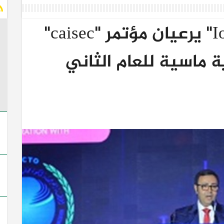
"ICT Misr" و"IoT Misr" يرعيان مؤتمر "caisec"
ة ماسية للعام الثاني