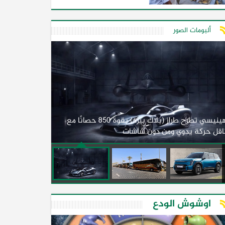
ألبومات الصور
لأول مرة.. مصر
هينيسي تطرح طراز (بلاك بيرد) بقوة 850 حصانًا مع
اقل حركة يدوي ومن دون شاشات
2026)
اوشوش الودع