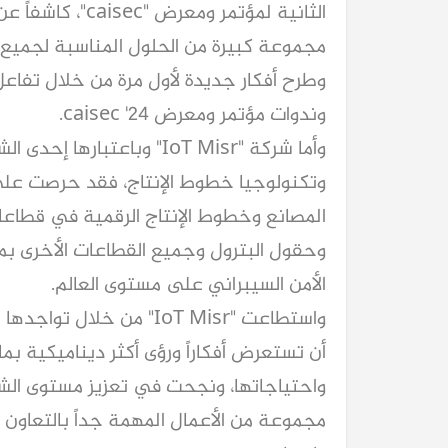
مجموعة كبيرة من الحلول المناسبة لجميع
وندوات مؤتمر ومعرض caisec '24.
وأما شركة "IoT Misr" وباعت
وتكنولوجيا خطوط الإنتاج، فقد حرصت على 
المصانع وخطوط الإنتاج الرقمية في قطاعات 
وحقول البترول وجميع القطاعات الأخرى بما
الأمن السيبراني على مستوى العالم.
أن تستعرض أفكاراً ورؤى أكثر ديناميكية ب
واحتياجاتها، ونجحت في تعزيز مستوى الشر
مجموعة من الأعمال المهمة جداً بالتعاون