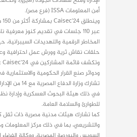
أمن المعلومات ISSA (فرع مصر).
عبر 110 جلسات في تقديم كنوز معرفية 
المخاطر الرقمية والتهديدات السيبرانية، 
حلقات نقاش ثرية وورش عمل احترافية وعرو
وت
ودوائر صنع القرار الحكومية والاستثمارية
تشارك وزارة الد
في ذلك هيئة البحوث العسكرية وإدارة نظم ا
للطوارئ والسلامة العامة.
كما تشارك هيئات مدنية مصرية ذات ثقل كب
والتشريعي، بما في ذلك مركز المعلومات ودعم
السويس والبورصة المصرية، ووكالة الفضاء الم