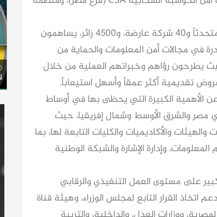
الإدارة ومنح شهادات الجودة (الأيزو)، وتحالف أمن الحوسبة السحابية CSA (فرع مصر)، ومنظمة
وينطلق Caisec’24 بمشاركة أكثر من 150 متحدثاً و40 شركة عارضة، و4500 زائر، يساهمون
نادرة في مجالات أمن المعلومات والحماية من
حيث يطرحون رؤاهم وخبراتهم العملية من خلال
ت
ض تقديمية أكثر عمقاً وأسهل استيعاباً.
كشف قائمة المشاركين في Caisec’24 عن الأهمية الكبيرة التي يحظى بها في أوساط
 في مصر والشرق الأوسط وشمال إفريقيا، حيث
فاع المصرية مع 14 من الإدارات والهيئات والأكاديميات والكليات التابعة لها، بما
لمعلومات، وإدارة الإشارة والشبكة الوطنية
ير على مستوى العمل التنفيذي والرقابي
 اتخاذ القرار التابع لمجلس الوزراء، وهيئة قناة
صرية، ووزارات العدل، والداخلية، والتربية