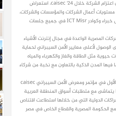
الثانية لمؤتمر ومعرض "caisec"، كاشفاً عن اعتزام الشركة خلال caisec '24، استعراض
 مستويات أعمال الشركات والمؤسسات والشركات،
وطرح أفكار جديدة لأول مرة من خلال تفاعل خبراء وكوادر ICT Misr في جميع جلسات
بارها إحدى الشركات المصرية الواعدة في مجال إنترنت الأشياء
الوصول لأعلى معايير الأمن السيبراني لحماية
حيوية مثل الطاقة والغاز والكهرباء والمياه
 فيها المدن الذكية بالتعاون مع نخبة من شركاء
واستطاعت "IoT Misr" من خلال تواجدها الأول في مؤتمر ومعرض الأمن السيبراني caisec
ما يتماشى مع متطلبات أسواق المنطقة العربية
اكات الدولية التي من خلالها استطاعت اقتناص
 مع الحكومة المصرية والقطاع الخاص في مصر