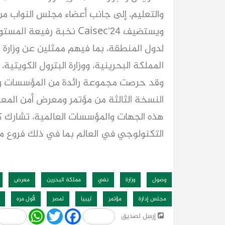
والتعليم، إلى جانب أعضاء مجلس النواب من 
ويستضيف Caisec’24 نخبة ر
لدول المنطقة، بما فيهم ممثلين عن وزارة ال
المملكة البحرينية، ووزارة البترول الكويتية،
وقد حرصت مجموعة رائدة من المؤسسات والك
هذه الجهات والمؤسسات العالمية، تشارك ك
التكنولوجي في العالم بما في ذلك فروع منظمتي ACA
وصول
وزارة
نفي
مملكة البحرين
معرض
مجلس إدارة
مؤتمر
ليبيا
لمصر
لأول مره
Share
WhatsApp
Twitter
Facebook
إرسل لصديق