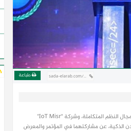
طباعة
sada-elarab.com/727420
أعلن كل من شركة "ICT Misr" الرائدة في مجال النظم المتكاملة، وشركة "IoT Misr"
دن الذكية، عن مشاركتهما في المؤتمر والمعرض