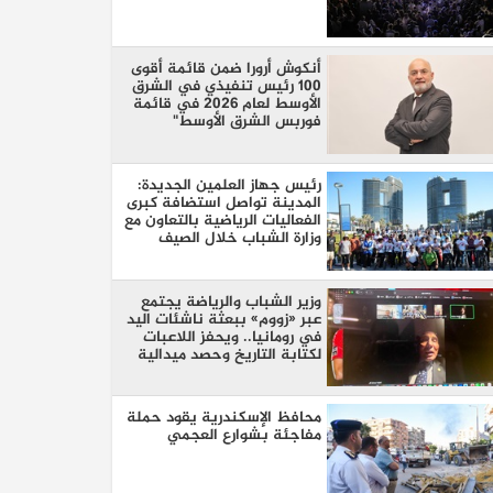
أنكوش أرورا ضمن قائمة أقوى
100 رئيس تنفيذي في الشرق
الأوسط لعام 2026 في قائمة
فوربس الشرق الأوسط"
رئيس جهاز العلمين الجديدة:
المدينة تواصل استضافة كبرى
الفعاليات الرياضية بالتعاون مع
وزارة الشباب خلال الصيف
وزير الشباب والرياضة يجتمع
عبر «زووم» ببعثة ناشئات اليد
في رومانيا.. ويحفز اللاعبات
لكتابة التاريخ وحصد ميدالية
عالمية
محافظ الإسكندرية يقود حملة
مفاجئة بشوارع العجمي