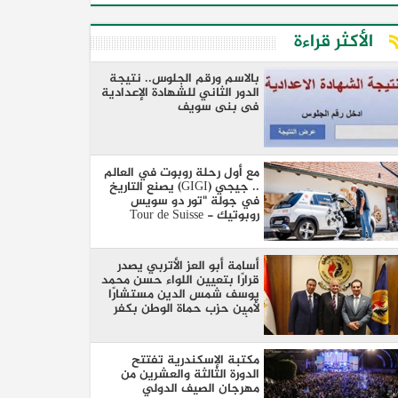
الأكثر قراءة
بالاسم ورقم الجلوس.. نتيجة
الدور الثاني للشهادة الإعدادية
فى بنى سويف
مع أول رحلة روبوت في العالم
.. جيجي (GIGI) يصنع التاريخ
في جولة "تور دو سويس
روبوتيك - Tour de Suisse
Robotique"
أسامة أبو العز الأتربي يصدر
قرارًا بتعيين اللواء حسن محمد
يوسف شمس الدين مستشارًا
لأمين حزب حماة الوطن بكفر
الشيخ
مكتبة الإسكندرية تفتتح
الدورة الثالثة والعشرين من
مهرجان الصيف الدولي