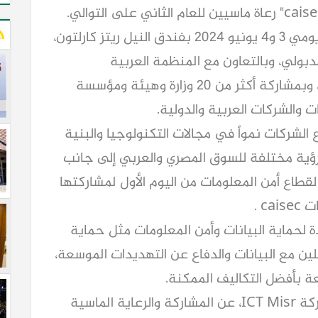
ويُعقد مؤتمر ومعرض "caisec" على مدار يومي 3 و4 يونيو 2024 بفندق النيل ريتز كارلتون،
بولي، وبالتعاون مع المنظمة العربية
لتكنولوجيات الاتصال والمعلومات (الإيكتوا)، وبمشاركة أكثر من 20 وزارة وهيئة ومؤسسة
 والشركات العربية والدولية.
كواحدة من أسرع الشركات نمواً في مجالات التكنولوجيا والبنية
 رؤية مختلفة للسوق المصري والعربي إلى جانب
لقطاع أمن المعلومات من اليوم الأول لمشاركتها
c .
 جوانب متعددة لحماية البيانات وأمن المعلومات مثل حماية
ين مع البيانات والدفاع عن التهديدات الموسعة،
ة بأفضل التكاليف الممكنة.
وأعرب محمد المفتي رئيس مجلس إدارة شركة ICT Misr، عن المشاركة والرعاية الماسية