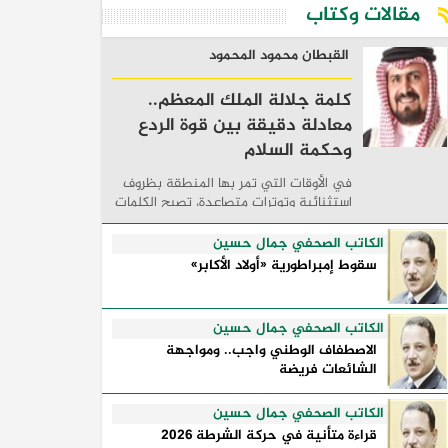
مقالات وكتاب
القبطان محمود المحمود
كلمة جلالة الملك المعظم..
معادلة دقيقة بين قوة الردع
وحكمة السلام
في الأوقات التي تمر بها المنطقة بظروف
استثنائية وتوترات متصاعدة، تصبح الكلمات
السياسية أكثر من مجرد مواقف معلنة؛ فهي
تكشف طريقة تفكير الدول، وكيفية إدارتها
الكاتب الصحفي جمال حسين
للأزمات، والحدود التي تفصل بين القوة ...
سقوط إمبراطورية «أولاد الأكابر»
الكاتب الصحفي جمال حسين
الاصطفاف الوطني واجب.. ومواجهة
الشائعات فريضة
الكاتب الصحفي جمال حسين
قراءة متأنية في حركة الشرطة 2026